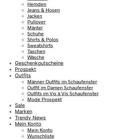
Hemden
Jeans & Hosen
Jacken
Pullover
Mäntel
Schuhe
Shirts & Polos
Sweatshirts
Taschen
Wäsche
Geschenkgutscheine
Prospekt
Outfits
Männer Outfits im Schaufenster
Outfit im Damen Schaufenster
Outfits im Vis à Vis Schaufenster
Mode Prospekt
Sale
Marken
Trendy News
Mein Konto
Mein Konto
Wunschliste