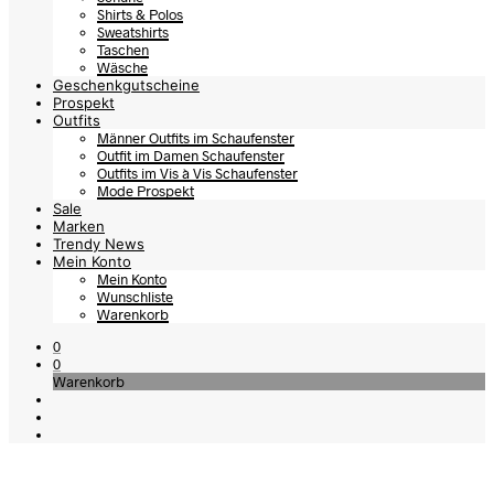
Shirts & Polos
Sweatshirts
Taschen
Wäsche
Geschenkgutscheine
Prospekt
Outfits
Männer Outfits im Schaufenster
Outfit im Damen Schaufenster
Outfits im Vis à Vis Schaufenster
Mode Prospekt
Sale
Marken
Trendy News
Mein Konto
Mein Konto
Wunschliste
Warenkorb
0
0
Warenkorb