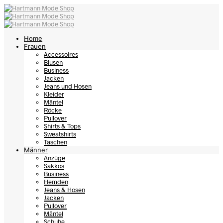
Home
Frauen
Accessoires
Blusen
Business
Jacken
Jeans und Hosen
Kleider
Mäntel
Röcke
Pullover
Shirts & Tops
Sweatshirts
Taschen
Männer
Anzüge
Sakkos
Business
Hemden
Jeans & Hosen
Jacken
Pullover
Mäntel
Schuhe