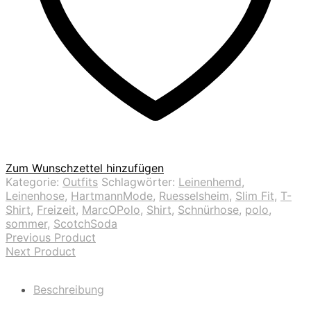
Zum Wunschzettel hinzufügen
Kategorie:
Outfits
Schlagwörter:
Leinenhemd
,
Leinenhose
,
HartmannMode
,
Ruesselsheim
,
Slim Fit
,
T-
Shirt
,
Freizeit
,
MarcOPolo
,
Shirt
,
Schnürhose
,
polo
,
sommer
,
ScotchSoda
Previous Product
Next Product
Beschreibung