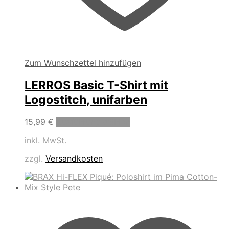
Zum Wunschzettel hinzufügen
LERROS Basic T-Shirt mit
Logostitch, unifarben
Dieses
15,99
€
Ausführung wählen
Produkt
inkl. MwSt.
weist
mehrere
zzgl.
Versandkosten
Varianten
auf.
Die
Optionen
können
auf
der