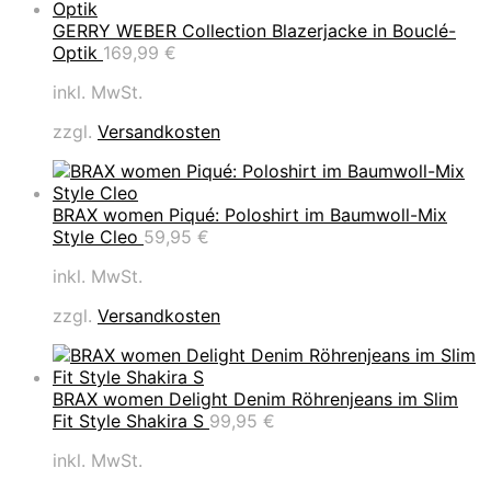
GERRY WEBER Collection Blazerjacke in Bouclé-
Optik
169,99
€
inkl. MwSt.
zzgl.
Versandkosten
BRAX women Piqué: Poloshirt im Baumwoll-Mix
Style Cleo
59,95
€
inkl. MwSt.
zzgl.
Versandkosten
BRAX women Delight Denim Röhrenjeans im Slim
Fit Style Shakira S
99,95
€
inkl. MwSt.