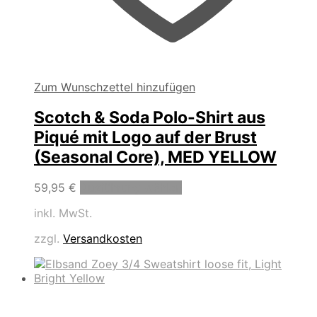
Zum Wunschzettel hinzufügen
Scotch & Soda Polo-Shirt aus
Piqué mit Logo auf der Brust
(Seasonal Core), MED YELLOW
Dieses
59,95
€
Ausführung wählen
Produkt
inkl. MwSt.
weist
mehrere
zzgl.
Versandkosten
Varianten
auf.
Die
Optionen
können
auf