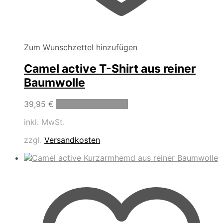
Zum Wunschzettel hinzufügen
Camel active T-Shirt aus reiner
Baumwolle
Dieses
39,95
€
Ausführung wählen
Produkt
inkl. MwSt.
weist
mehrere
zzgl.
Versandkosten
Varianten
auf.
Die
Optionen
können
auf
der
Produktseite