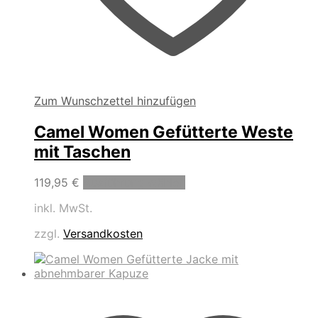
Zum Wunschzettel hinzufügen
Camel Women Gefütterte Weste
mit Taschen
Dieses
119,95
€
Ausführung wählen
Produkt
inkl. MwSt.
weist
mehrere
zzgl.
Versandkosten
Varianten
auf.
Die
Optionen
können
auf