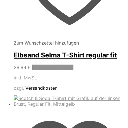
Zum Wunschzettel hinzufügen
Elbsand Selma T-Shirt regular fit
Dieses
39,99
€
Ausführung wählen
Produkt
inkl. MwSt.
weist
mehrere
zzgl.
Versandkosten
Varianten
auf.
Die
Optionen
können
auf
der