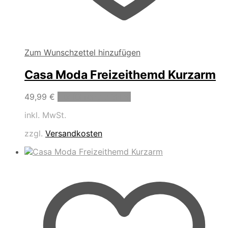
Zum Wunschzettel hinzufügen
Casa Moda Freizeithemd Kurzarm
Dieses
49,99
€
Ausführung wählen
Produkt
inkl. MwSt.
weist
mehrere
zzgl.
Versandkosten
Varianten
auf.
Die
Optionen
können
auf
der
Produktseite
gewählt