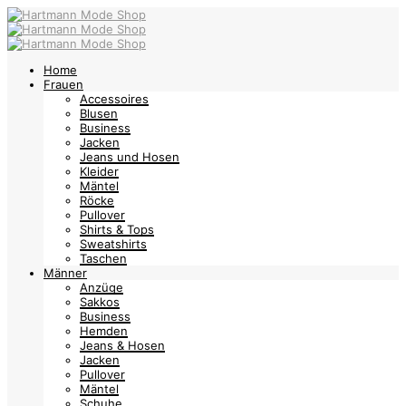
Home
Frauen
Accessoires
Blusen
Business
Jacken
Jeans und Hosen
Kleider
Mäntel
Röcke
Pullover
Shirts & Tops
Sweatshirts
Taschen
Männer
Anzüge
Sakkos
Business
Hemden
Jeans & Hosen
Jacken
Pullover
Mäntel
Schuhe