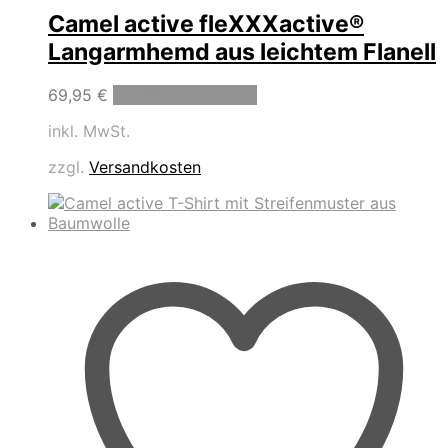
Camel active fleXXXactive®
Langarmhemd aus leichtem Flanell
Dieses
69,95
€
Ausführung wählen
Produkt
inkl. MwSt.
weist
mehrere
zzgl.
Versandkosten
Varianten
auf.
Die
Optionen
können
auf
der
Produktseite
gewählt
werden