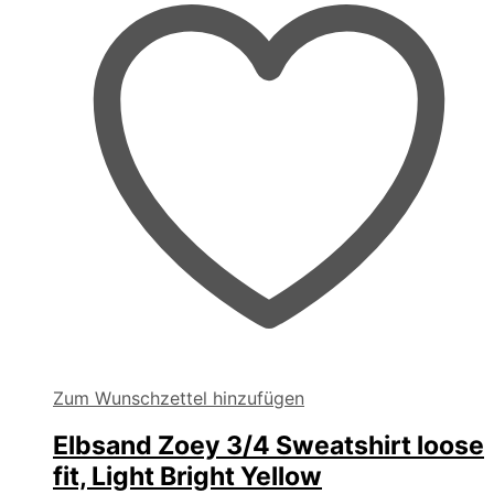
der
Produktseite
gewählt
werden
Zum Wunschzettel hinzufügen
Elbsand Zoey 3/4 Sweatshirt loose
fit, Light Bright Yellow