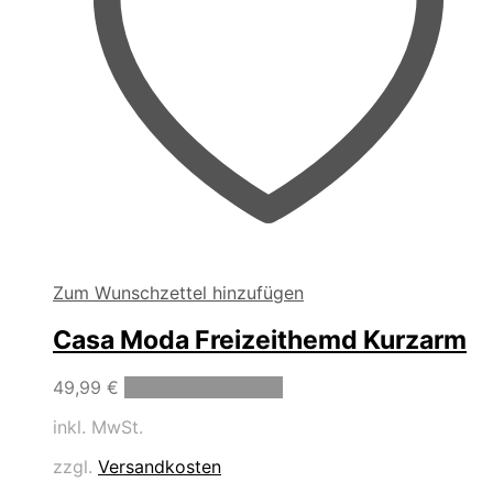
werden
Zum Wunschzettel hinzufügen
Casa Moda Freizeithemd Kurzarm
Dieses
49,99
€
Ausführung wählen
Produkt
inkl. MwSt.
weist
mehrere
zzgl.
Versandkosten
Varianten