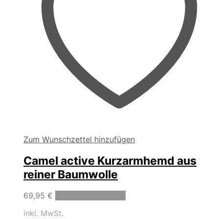
gewählt
werden
Zum Wunschzettel hinzufügen
Camel active Kurzarmhemd aus
reiner Baumwolle
Dieses
69,95
€
Ausführung wählen
Produkt
inkl. MwSt.
weist