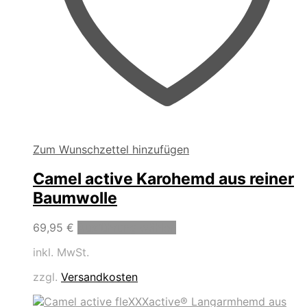
Zum Wunschzettel hinzufügen
Camel active Karohemd aus reiner
Baumwolle
Dieses
69,95
€
Ausführung wählen
Produkt
inkl. MwSt.
weist
mehrere
zzgl.
Versandkosten
Varianten
auf.