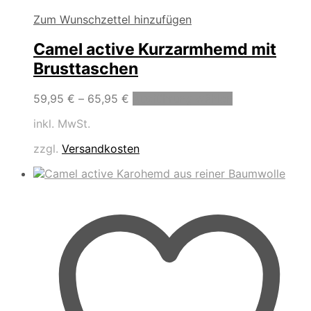
Zum Wunschzettel hinzufügen
Camel active Kurzarmhemd mit
Brusttaschen
Dieses
59,95
€
–
65,95
€
Ausführung wählen
Produkt
inkl. MwSt.
weist
mehrere
zzgl.
Versandkosten
Varianten
auf.
Die
Optionen
können
auf
der
Produktseite
gewählt
werden