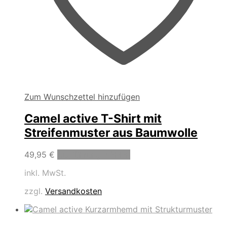
Zum Wunschzettel hinzufügen
Camel active T-Shirt mit
Streifenmuster aus Baumwolle
Dieses
49,95
€
Ausführung wählen
Produkt
inkl. MwSt.
weist
mehrere
zzgl.
Versandkosten
Varianten
auf.
Die
Optionen