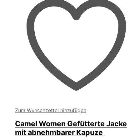
der
Produktseite
gewählt
werden
Zum Wunschzettel hinzufügen
Camel Women Gefütterte Jacke
mit abnehmbarer Kapuze