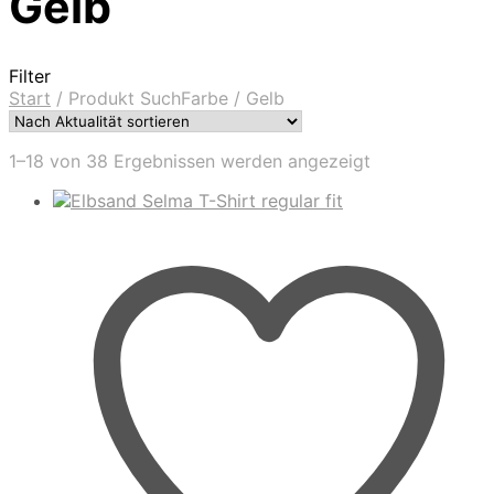
Gelb
Filter
Start
/
Produkt SuchFarbe
/
Gelb
Nach
1–18 von 38 Ergebnissen werden angezeigt
Aktualität
sortiert