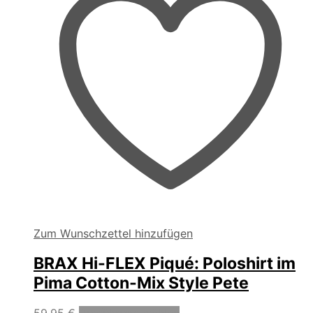
Produktseite
gewählt
werden
Zum Wunschzettel hinzufügen
BRAX Hi-FLEX Piqué: Poloshirt im
Pima Cotton-Mix Style Pete
Dieses