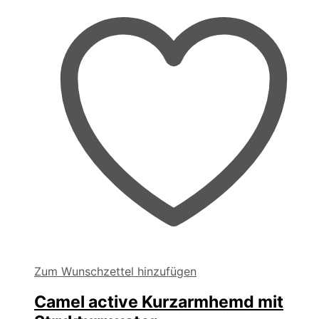
können
auf
der
Produktseite
gewählt
werden
Zum Wunschzettel hinzufügen
Camel active Kurzarmhemd mit