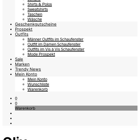
Shirts & Polos
Sweatshirts
Taschen
Wäsche
Geschenkgutscheine
Prospekt
Outfits
Männer Outfits im Schaufenster
Outfit im Damen Schaufenster
Outfits im Vis à Vis Schaufenster
Mode Prospekt
Sale
Marken
Trendy News
Mein Konto
Mein Konto
Wunschliste
Warenkorb
0
0
Warenkorb