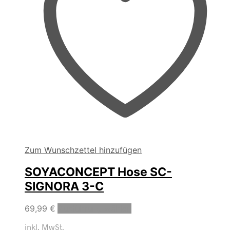
werden
Zum Wunschzettel hinzufügen
SOYACONCEPT Hose SC-
SIGNORA 3-C
Dieses
69,99
€
Ausführung wählen
Produkt
inkl. MwSt.
weist