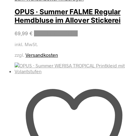
OPUS · Summer FALME Regular
Hemdbluse im Allover Stickerei
Dieses
69,99
€
Ausführung wählen
Produkt
inkl. MwSt.
weist
mehrere
zzgl.
Versandkosten
Varianten
auf.
Die
Optionen
können
auf
der
Produktseite
gewählt
werden