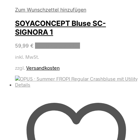
Zum Wunschzettel hinzufügen
SOYACONCEPT Bluse SC-
SIGNORA 1
Dieses
59,99
€
Ausführung wählen
Produkt
inkl. MwSt.
weist
mehrere
zzgl.
Versandkosten
Varianten
auf.
Die
Optionen
können
auf
der
Produktseite
gewählt
werden