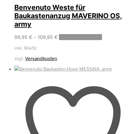
Benvenuto Weste für
Baukastenanzug MAVERINO OS,
army
Dieses
99,95
€
–
109,95
€
Ausführung wählen
Produkt
inkl. MwSt.
weist
mehrere
zzgl.
Versandkosten
Varianten
auf.
Die
Optionen
können
auf
der
Produktseite
gewählt
werden