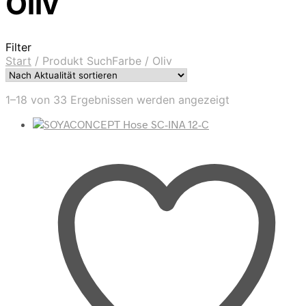
Oliv
Filter
Start
/
Produkt SuchFarbe
/
Oliv
Nach
1–18 von 33 Ergebnissen werden angezeigt
Aktualität
sortiert