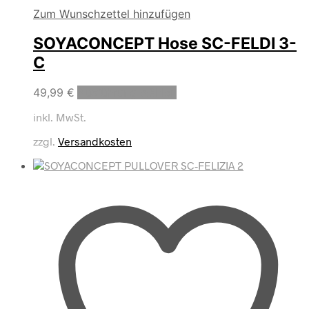
Zum Wunschzettel hinzufügen
SOYACONCEPT Hose SC-FELDI 3-
C
Dieses
49,99
€
Ausführung wählen
Produkt
inkl. MwSt.
weist
mehrere
zzgl.
Versandkosten
Varianten
auf.
Die
Optionen
können
auf
der
Produktseite
gewählt
werden