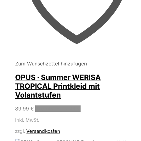
Zum Wunschzettel hinzufügen
OPUS · Summer WERISA
TROPICAL Printkleid mit
Volantstufen
Dieses
89,99
€
Ausführung wählen
Produkt
inkl. MwSt.
weist
mehrere
zzgl.
Versandkosten
Varianten
auf.