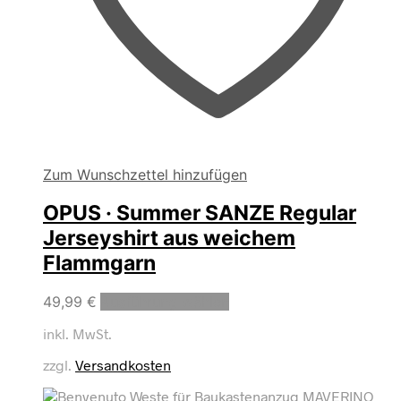
Zum Wunschzettel hinzufügen
OPUS · Summer SANZE Regular
Jerseyshirt aus weichem
Flammgarn
Dieses
49,99
€
Ausführung wählen
Produkt
inkl. MwSt.
weist
mehrere
zzgl.
Versandkosten
Varianten
auf.