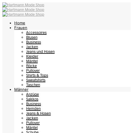
Home
Frauen
Accessoires
Blusen
Business
Jacken
Jeans und Hosen
Kleider
Mäntel
Röcke
Pullover
Shirts & Tops
Sweatshirts
Taschen
Männer
Anzüge
Sakkos
Business
Hemden
Jeans & Hosen
Jacken
Pullover
Mäntel
Schuhe