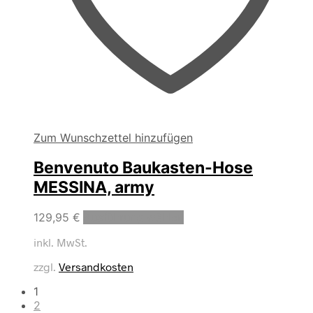
Zum Wunschzettel hinzufügen
Benvenuto Baukasten-Hose
MESSINA, army
Dieses
129,95
€
Ausführung wählen
Produkt
inkl. MwSt.
weist
mehrere
zzgl.
Versandkosten
Varianten
auf.
1
Die
2
Optionen