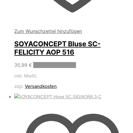
Zum Wunschzettel hinzufügen
SOYACONCEPT Bluse SC-
FELICITY AOP 516
Dieses
35,99
€
Ausführung wählen
Produkt
inkl. MwSt.
weist
mehrere
zzgl.
Versandkosten
Varianten
auf.
Die
Optionen
können
auf
der
Produktseite
gewählt