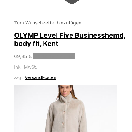
Zum Wunschzettel hinzufügen
OLYMP Level Five Businesshemd,
body fit, Kent
Dieses
69,95
€
Ausführung wählen
Produkt
inkl. MwSt.
weist
mehrere
zzgl.
Versandkosten
Varianten
auf.
Die
Optionen
können
auf
der
Produktseite
gewählt
werden