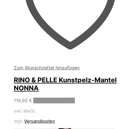
Zum Wunschzettel hinzufügen
RINO & PELLE Kunstpelz-Mantel
NONNA
Dieses
119,95
€
Ausführung wählen
Produkt
inkl. MwSt.
weist
mehrere
zzgl.
Versandkosten
Varianten
auf.