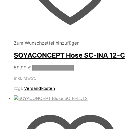
Zum Wunschzettel hinzufügen
SOYACONCEPT Hose SC-INA 12-C
Dieses
59,99
€
Ausführung wählen
Produkt
inkl. MwSt.
weist
mehrere
zzgl.
Versandkosten
Varianten
auf.
Die
Optionen
können
auf
der
Produktseite