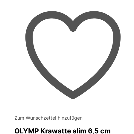
Optionen
können
auf
der
Produktseite
gewählt
werden
Zum Wunschzettel hinzufügen
OLYMP Krawatte slim 6,5 cm