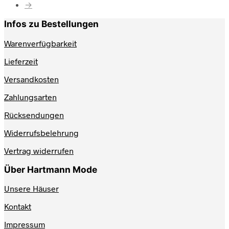
→
können
auf
Infos zu Bestellungen
der
Produktseite
Warenverfügbarkeit
gewählt
werden
Lieferzeit
Versandkosten
Zahlungsarten
Rücksendungen
Widerrufsbelehrung
Vertrag widerrufen
Über Hartmann Mode
Unsere Häuser
Kontakt
Impressum