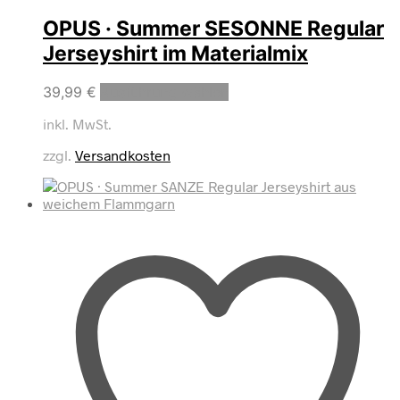
OPUS · Summer SESONNE Regular
Jerseyshirt im Materialmix
Dieses
39,99
€
Ausführung wählen
Produkt
inkl. MwSt.
weist
mehrere
zzgl.
Versandkosten
Varianten
auf.
Die
Optionen
können
auf
der
Produktseite
gewählt
werden