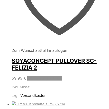
Zum Wunschzettel hinzufügen
SOYACONCEPT PULLOVER SC-
FELIZIA 2
Dieses
59,99
€
Ausführung wählen
Produkt
inkl. MwSt.
weist
mehrere
zzgl.
Versandkosten
Varianten
auf.
Die