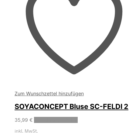
gewählt
werden
Zum Wunschzettel hinzufügen
SOYACONCEPT Bluse SC-FELDI 2
Dieses
35,99
€
Ausführung wählen
Produkt
inkl. MwSt.
weist