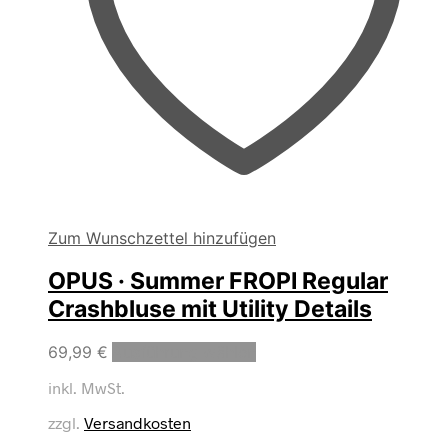
Zum Wunschzettel hinzufügen
OPUS · Summer FROPI Regular
Crashbluse mit Utility Details
Dieses
69,99
€
Ausführung wählen
Produkt
inkl. MwSt.
weist
mehrere
zzgl.
Versandkosten
Varianten
auf.