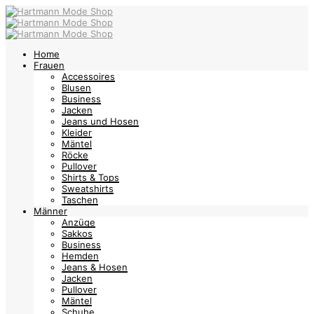
Home
Frauen
Accessoires
Blusen
Business
Jacken
Jeans und Hosen
Kleider
Mäntel
Röcke
Pullover
Shirts & Tops
Sweatshirts
Taschen
Männer
Anzüge
Sakkos
Business
Hemden
Jeans & Hosen
Jacken
Pullover
Mäntel
Schuhe