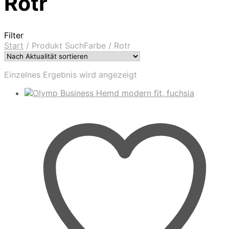
Rotr
Filter
Start
/
Produkt SuchFarbe
/
Rotr
Einzelnes Ergebnis wird angezeigt