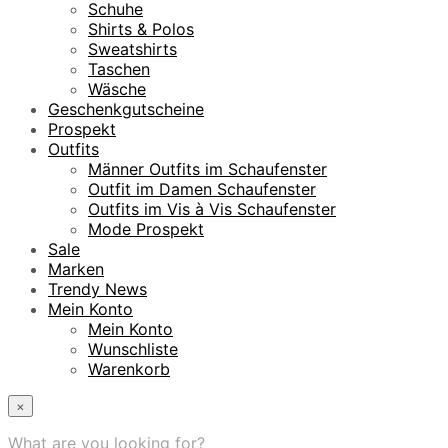
Schuhe
Shirts & Polos
Sweatshirts
Taschen
Wäsche
Geschenkgutscheine
Prospekt
Outfits
Männer Outfits im Schaufenster
Outfit im Damen Schaufenster
Outfits im Vis à Vis Schaufenster
Mode Prospekt
Sale
Marken
Trendy News
Mein Konto
Mein Konto
Wunschliste
Warenkorb
×
What are you looking for?