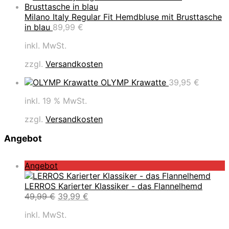
Milano Italy Regular Fit Hemdbluse mit Brusttasche
in blau
89,99
€
inkl. MwSt.
zzgl.
Versandkosten
OLYMP Krawatte
39,95
€
inkl. 19 % MwSt.
zzgl.
Versandkosten
Angebot
P
Angebot
r
o
LERROS Karierter Klassiker - das Flannelhemd
d
U
A
49,99
€
39,99
€
u
r
k
inkl. MwSt.
k
s
t
t
p
u