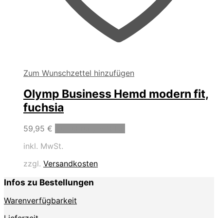
Zum Wunschzettel hinzufügen
Olymp Business Hemd modern fit,
fuchsia
Dieses
59,95
€
Ausführung wählen
Produkt
inkl. MwSt.
weist
mehrere
zzgl.
Versandkosten
Varianten
auf.
Infos zu Bestellungen
Die
Optionen
Warenverfügbarkeit
können
auf
Lieferzeit