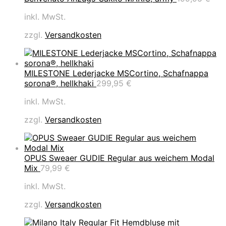
inkl. MwSt.
zzgl.
Versandkosten
MILESTONE Lederjacke MSCortino, Schafnappa
sorona®, hellkhaki
299,95
€
inkl. MwSt.
zzgl.
Versandkosten
OPUS Sweaer GUDIE Regular aus weichem Modal
Mix
79,99
€
inkl. MwSt.
zzgl.
Versandkosten