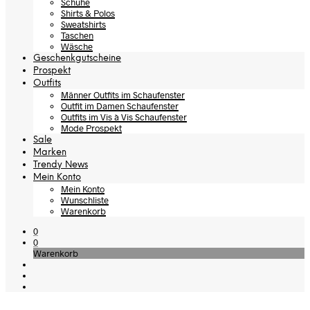
Schuhe
Shirts & Polos
Sweatshirts
Taschen
Wäsche
Geschenkgutscheine
Prospekt
Outfits
Männer Outfits im Schaufenster
Outfit im Damen Schaufenster
Outfits im Vis à Vis Schaufenster
Mode Prospekt
Sale
Marken
Trendy News
Mein Konto
Mein Konto
Wunschliste
Warenkorb
0
0
Warenkorb