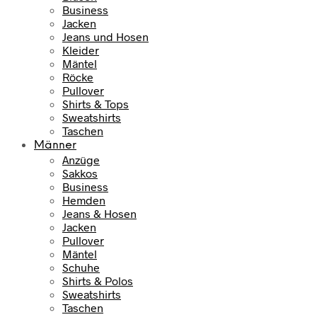
i
:
Business
€
s
7
Jacken
w
9
Jeans und Hosen
a
,
Kleider
r
9
Mäntel
:
5
Röcke
Pullover
1
Shirts & Tops
0
€
Sweatshirts
9
.
Taschen
,
Männer
9
Anzüge
5
Sakkos
Business
€
Hemden
Jeans & Hosen
Jacken
Pullover
Mäntel
Schuhe
Shirts & Polos
Sweatshirts
Taschen