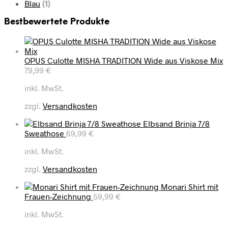
Blau
(1)
Bestbewertete Produkte
OPUS Culotte MISHA TRADITION Wide aus Viskose Mix
79,99
€
inkl. MwSt.
zzgl.
Versandkosten
Elbsand Brinja 7/8
Sweathose
69,99
€
inkl. MwSt.
zzgl.
Versandkosten
Monari Shirt mit
Frauen-Zeichnung
59,99
€
inkl. MwSt.