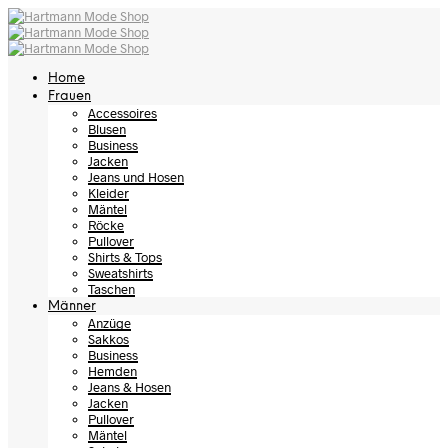
Home
Frauen
Accessoires
Blusen
Business
Jacken
Jeans und Hosen
Kleider
Mäntel
Röcke
Pullover
Shirts & Tops
Sweatshirts
Taschen
Männer
Anzüge
Sakkos
Business
Hemden
Jeans & Hosen
Jacken
Pullover
Mäntel