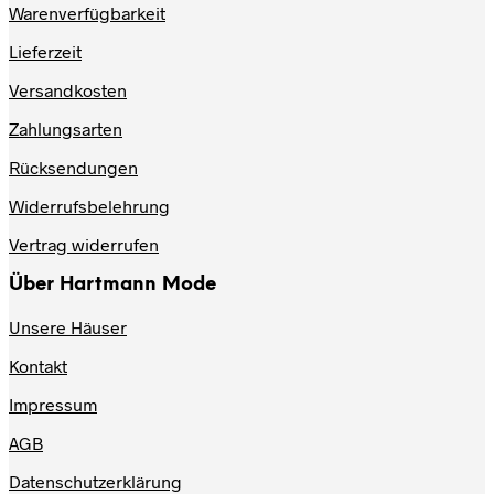
Warenverfügbarkeit
können
auf
Lieferzeit
der
Produktseite
Versandkosten
gewählt
werden
Zahlungsarten
Rücksendungen
Widerrufsbelehrung
Vertrag widerrufen
Über Hartmann Mode
Unsere Häuser
Kontakt
Impressum
AGB
Datenschutzerklärung