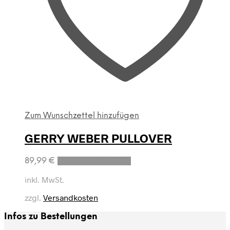
Zum Wunschzettel hinzufügen
GERRY WEBER PULLOVER
Dieses
89,99
€
Ausführung wählen
Produkt
weist
inkl. MwSt.
mehrere
zzgl.
Versandkosten
Varianten
auf.
Infos zu Bestellungen
Die
Optionen