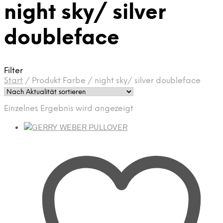
night sky/ silver
doubleface
Filter
Start
/
Produkt Farbe
/
night sky/ silver doubleface
Einzelnes Ergebnis wird angezeigt