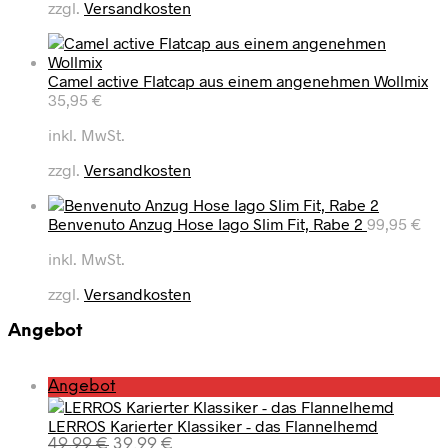
zzgl.
Versandkosten
Camel active Flatcap aus einem angenehmen Wollmix
35,95
€
inkl. MwSt.
zzgl.
Versandkosten
Benvenuto Anzug Hose Iago Slim Fit, Rabe 2
99,95
€
inkl. MwSt.
zzgl.
Versandkosten
Angebot
P
Angebot
r
LERROS Karierter Klassiker - das Flannelhemd
o
U
A
49,99
€
39,99
€
d