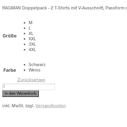
RAGMAN Doppelpack – 2 T-Shirts mit V-Ausschnitt, Passform re
M
L
XL
Größe
XXL
3XL
4XL
Schwarz
Weiss
Farbe
Zurücksetzen
RAGMAN
Doppelpack
In den Warenkorb
-
2
inkl. MwSt.
zzgl.
Versandkosten
T-
Shirts
regular
fit