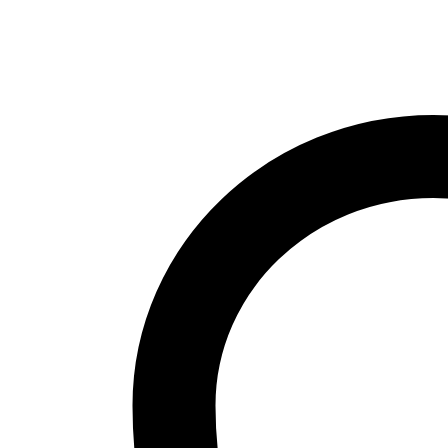
mit
V-
Ausschnitt
Menge