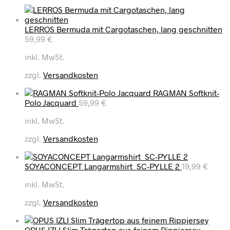
LERROS Bermuda mit Cargotaschen, lang geschnitten
59,99
€
inkl. MwSt.
zzgl.
Versandkosten
RAGMAN Softknit-
Polo Jacquard
59,99
€
inkl. MwSt.
zzgl.
Versandkosten
SOYACONCEPT Langarmshirt SC-PYLLE 2
19,99
€
inkl. MwSt.
zzgl.
Versandkosten
OPUS IZLI Slim Trägertop aus feinem Rippjersey