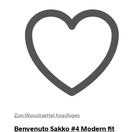
auf
der
Produktseite
gewählt
werden
Zum Wunschzettel hinzufügen
Benvenuto Sakko #4 Modern fit