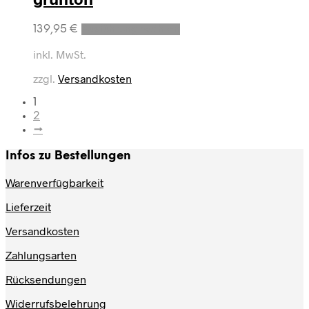
Dieses
139,95
€
Ausführung wählen
Produkt
weist
inkl. MwSt.
mehrere
zzgl.
Versandkosten
Varianten
auf.
1
Die
2
Optionen
→
können
auf
Infos zu Bestellungen
der
Produktseite
Warenverfügbarkeit
gewählt
werden
Lieferzeit
Versandkosten
Zahlungsarten
Rücksendungen
Widerrufsbelehrung