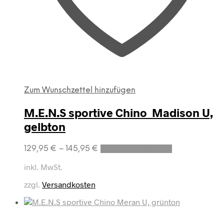
Zum Wunschzettel hinzufügen
M.E.N.S sportive Chino Madison U,
gelbton
Dieses
129,95
€
–
145,95
€
Ausführung wählen
Produkt
weist
inkl. MwSt.
mehrere
zzgl.
Versandkosten
Varianten
auf.
Die
Optionen
können