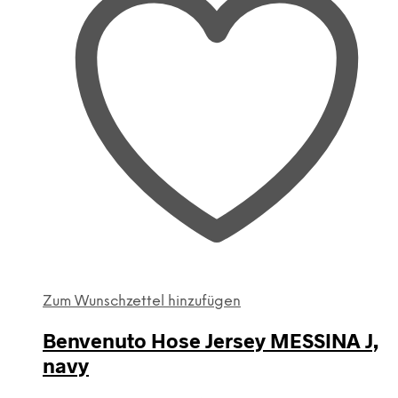
der
Produktseite
gewählt
werden
Zum Wunschzettel hinzufügen
Benvenuto Hose Jersey MESSINA J,
navy