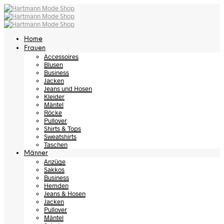
Home
Frauen
Accessoires
Blusen
Business
Jacken
Jeans und Hosen
Kleider
Mäntel
Röcke
Pullover
Shirts & Tops
Sweatshirts
Taschen
Männer
Anzüge
Sakkos
Business
Hemden
Jeans & Hosen
Jacken
Pullover
Mäntel