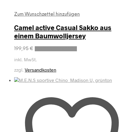
Zum Wunschzettel hinzufügen
Camel active Casual Sakko aus
einem Baumwolljersey
Dieses
199,95
€
Ausführung wählen
Produkt
weist
inkl. MwSt.
mehrere
zzgl.
Versandkosten
Varianten
auf.
Die
Optionen
können
auf
der
Produktseite
gewählt
werden