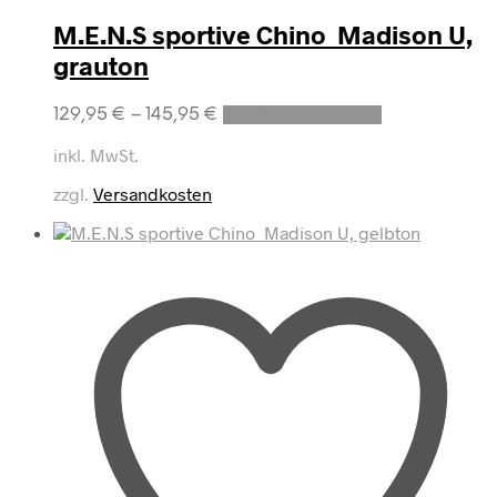
M.E.N.S sportive Chino Madison U,
grauton
Dieses
129,95
€
–
145,95
€
Ausführung wählen
Produkt
weist
inkl. MwSt.
mehrere
zzgl.
Versandkosten
Varianten
auf.
Die
Optionen
können
auf
der
Produktseite
gewählt
werden