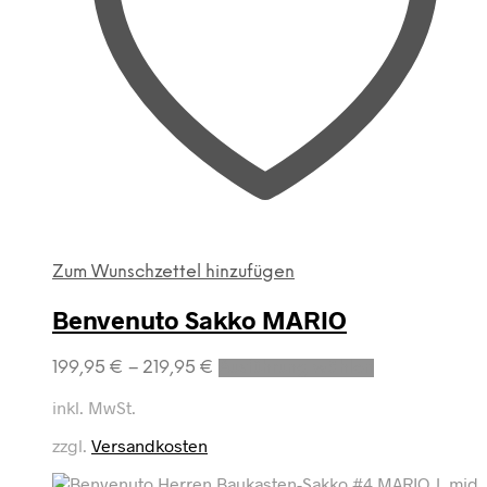
Zum Wunschzettel hinzufügen
Benvenuto Sakko MARIO
Dieses
199,95
€
–
219,95
€
Ausführung wählen
Produkt
weist
inkl. MwSt.
mehrere
zzgl.
Versandkosten
Varianten
auf.