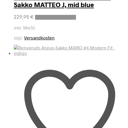
Sakko MATTEO J, mid blue
Dieses
229,95
€
Ausführung wählen
Produkt
weist
inkl. MwSt.
mehrere
zzgl.
Versandkosten
Varianten
auf.
Die
Optionen
können
auf
der
Produktseite
gewählt
werden