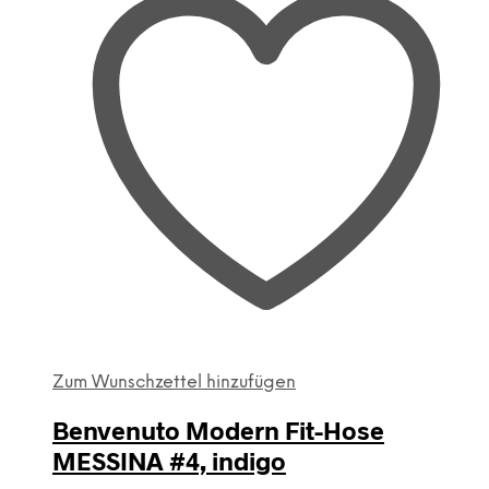
der
Produktseite
gewählt
werden
Zum Wunschzettel hinzufügen
Benvenuto Modern Fit-Hose
MESSINA #4, indigo