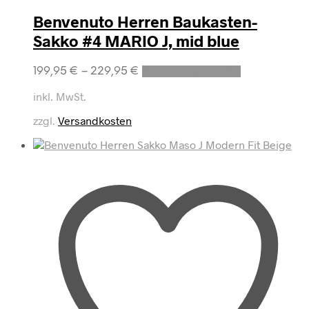
Benvenuto Herren Baukasten-
Sakko #4 MARIO J, mid blue
Dieses
199,95
€
–
229,95
€
Ausführung wählen
Produkt
weist
inkl. MwSt.
mehrere
zzgl.
Versandkosten
Varianten
auf.
Die
Optionen
können
auf
der
Produktseite
gewählt
werden