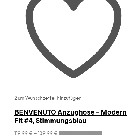
gewählt
werden
Zum Wunschzettel hinzufügen
BENVENUTO Anzughose – Modern
Fit #4, Stimmungsblau
Dieses
119,99
€
–
139,99
€
Ausführung wählen