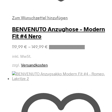
Zum Wunschzettel hinzufügen
BENVENUTO Anzughose – Modern
Fit #4 Nero
Dieses
119,99
€
–
149,99
€
Ausführung wählen
Produkt
weist
inkl. MwSt.
mehrere
zzgl.
Versandkosten
Varianten
auf.
Die
Optionen
können
auf
der
Produktseite
gewählt
werden