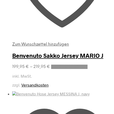
Zum Wunschzettel hinzufügen
Benvenuto Sakko Jersey MARIO J
Dieses
199,95
€
–
219,95
€
Ausführung wählen
Produkt
weist
inkl. MwSt.
mehrere
zzgl.
Versandkosten
Varianten
auf.
Die
Optionen
können
auf