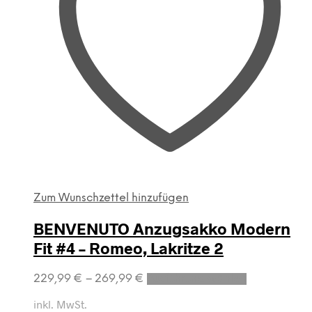
Zum Wunschzettel hinzufügen
BENVENUTO Anzugsakko Modern
Fit #4 – Romeo, Lakritze 2
Dieses
229,99
€
–
269,99
€
Ausführung wählen
Produkt
weist
inkl. MwSt.