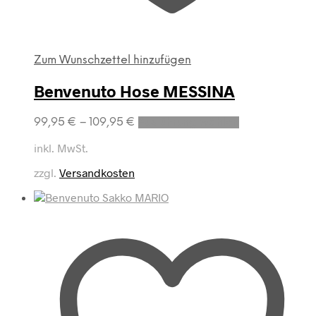
Zum Wunschzettel hinzufügen
Benvenuto Hose MESSINA
Dieses
99,95
€
–
109,95
€
Ausführung wählen
Produkt
weist
inkl. MwSt.
mehrere
zzgl.
Versandkosten
Varianten
auf.
Die
Optionen
können
auf
der
Produktseite
gewählt
werden