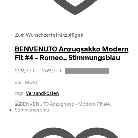
Zum Wunschzettel hinzufügen
BENVENUTO Anzugsakko Modern
Fit #4 – Romeo,, Stimmungsblau
Dieses
229,99
€
–
259,99
€
Ausführung wählen
Produkt
weist
inkl. MwSt.
mehrere
zzgl.
Versandkosten
Varianten
auf.
Die
Optionen
können
auf
der
Produktseite