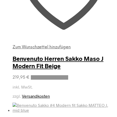
Zum Wunschzettel hinzufügen
Benvenuto Herren Sakko Maso J
Modern Fit Beige
Dieses
219,95
€
Ausführung wählen
Produkt
weist
inkl. MwSt.
mehrere
zzgl.
Versandkosten
Varianten
auf.
Die
Optionen
können