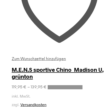
Zum Wunschzettel hinzufügen
M.E.N.S sportive Chino Madison U,
grünton
Dieses
119,95
€
–
139,95
€
Ausführung wählen
Produkt
weist
inkl. MwSt.
mehrere
zzgl.
Versandkosten
Varianten