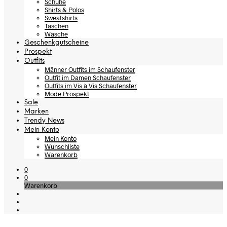
Schuhe
Shirts & Polos
Sweatshirts
Taschen
Wäsche
Geschenkgutscheine
Prospekt
Outfits
Männer Outfits im Schaufenster
Outfit im Damen Schaufenster
Outfits im Vis à Vis Schaufenster
Mode Prospekt
Sale
Marken
Trendy News
Mein Konto
Mein Konto
Wunschliste
Warenkorb
0
0
Warenkorb