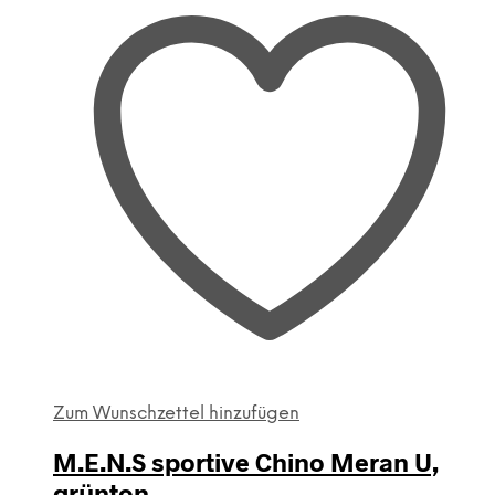
auf
der
Produktseite
gewählt
werden
Zum Wunschzettel hinzufügen
M.E.N.S sportive Chino Meran U,
grünton