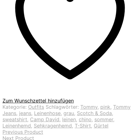
Zum Wunschzettel hinzufügen
Kategorie:
Outfits
Schlagwörter:
Tommy
,
pink
,
Tommy
Jeans
,
jeans
,
Leinenhose
,
grau
,
Scotch & Soda
,
sweatshirt
,
Camp David
,
leinen
,
chino
,
sommer
,
Leinenhemd
,
Sehkragenhemd
,
T-Shirt
,
Gürtel
Previous Product
Next Product