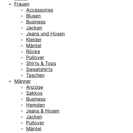
Frauen
Accessoires
Blusen
Business
Jacken
Jeans und Hosen
Kleider
Mäntel
Röcke
Pullover
Shirts & Tops
Sweatshirts
Taschen
Männer
Anzüge
Sakkos
Business
Hemden
Jeans & Hosen
Jacken
Pullover
Mäntel