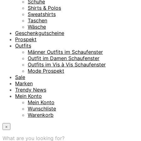
Schuhe
Shirts & Polos
Sweatshirts
Taschen
Wäsche
Geschenkgutscheine
Prospekt
Outfits
Männer Outfits im Schaufenster
Outfit im Damen Schaufenster
Outfits im Vis à Vis Schaufenster
Mode Prospekt
Sale
Marken
Trendy News
Mein Konto
Mein Konto
Wunschliste
Warenkorb
×
What are you looking for?