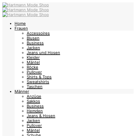
Home
Frauen
Accessoires
Blusen
Business
Jacken
Jeans und Hosen
Kleider
Mäntel
Röcke
Pullover
Shirts & Tops
Sweatshirts
Taschen
Männer
Anzüge
Sakkos
Business
Hemden
Jeans & Hosen
Jacken
Pullover
Mäntel
Schuhe