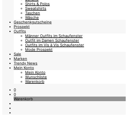
Shirts & Polos
Sweatshirts
Taschen
Wäsche
Geschenkgutscheine
Prospekt
Outfits
Männer Outfits im Schaufenster
Outfit im Damen Schaufenster
Outfits im Vis à Vis Schaufenster
Mode Prospekt
Sale
Marken
Trendy News
Mein Konto
Mein Konto
Wunschliste
Warenkorb
0
0
Warenkorb