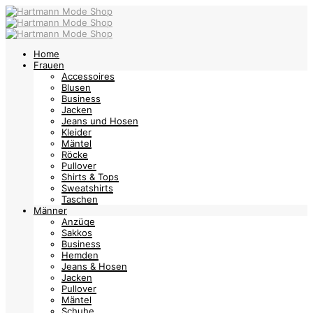
Home
Frauen
Accessoires
Blusen
Business
Jacken
Jeans und Hosen
Kleider
Mäntel
Röcke
Pullover
Shirts & Tops
Sweatshirts
Taschen
Männer
Anzüge
Sakkos
Business
Hemden
Jeans & Hosen
Jacken
Pullover
Mäntel
Schuhe