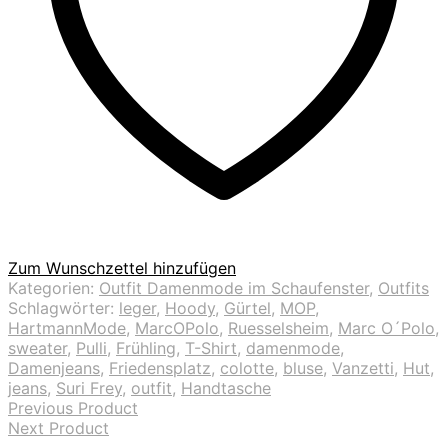
Zum Wunschzettel hinzufügen
Kategorien:
Outfit Damenmode im Schaufenster
,
Outfits
Schlagwörter:
leger
,
Hoody
,
Gürtel
,
MOP
,
HartmannMode
,
MarcOPolo
,
Ruesselsheim
,
Marc O´Polo
,
sweater
,
Pulli
,
Frühling
,
T-Shirt
,
damenmode
,
Damenjeans
,
Friedensplatz
,
colotte
,
bluse
,
Vanzetti
,
Hut
,
jeans
,
Suri Frey
,
outfit
,
Handtasche
Previous Product
Next Product