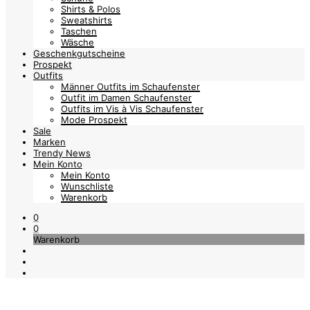
Shirts & Polos
Sweatshirts
Taschen
Wäsche
Geschenkgutscheine
Prospekt
Outfits
Männer Outfits im Schaufenster
Outfit im Damen Schaufenster
Outfits im Vis à Vis Schaufenster
Mode Prospekt
Sale
Marken
Trendy News
Mein Konto
Mein Konto
Wunschliste
Warenkorb
0
0
Warenkorb