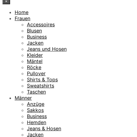
×
Home
Frauen
Accessoires
Blusen
Business
Jacken
Jeans und Hosen
Kleider
Mäntel
Röcke
Pullover
Shirts & Tops
Sweatshirts
Taschen
Männer
Anzüge
Sakkos
Business
Hemden
Jeans & Hosen
Jacken