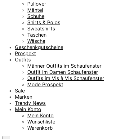
Pullover
Mäntel
Schuhe
Shirts & Polos
Sweatshirts
Taschen
Wäsche
Geschenkgutscheine
Prospekt
Outfits
Männer Outfits im Schaufenster
Outfit im Damen Schaufenster
Outfits im Vis à Vis Schaufenster
Mode Prospekt
Sale
Marken
Trendy News
Mein Konto
Mein Konto
Wunschliste
Warenkorb