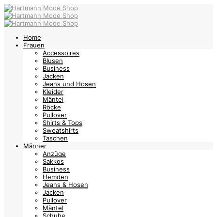
Home
Frauen
Accessoires
Blusen
Business
Jacken
Jeans und Hosen
Kleider
Mäntel
Röcke
Pullover
Shirts & Tops
Sweatshirts
Taschen
Männer
Anzüge
Sakkos
Business
Hemden
Jeans & Hosen
Jacken
Pullover
Mäntel
Schuhe