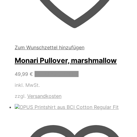
Zum Wunschzettel hinzufügen
Monari Pullover, marshmallow
Dieses
49,99
€
Ausführung wählen
Produkt
inkl. MwSt.
weist
mehrere
zzgl.
Versandkosten
Varianten
auf.
Die
Optionen
können
auf
der