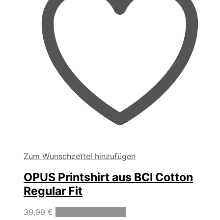
Produktseite
gewählt
werden
Zum Wunschzettel hinzufügen
OPUS Printshirt aus BCI Cotton
Regular Fit
Dieses
39,99
€
Ausführung wählen