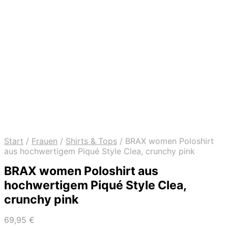
Start
/
Frauen
/
Shirts & Tops
/
BRAX women Poloshirt
aus hochwertigem Piqué Style Clea, crunchy pink
BRAX women Poloshirt aus
hochwertigem Piqué Style Clea,
crunchy pink
69,95
€