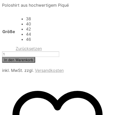
Poloshirt aus hochwertigem Piqué
38
40
42
Größe
44
46
Zurücksetzen
BRAX
women
In den Warenkorb
Poloshirt
aus
inkl. MwSt.
zzgl.
Versandkosten
hochwertigem
Piqué
Style
Clea,
crunchy
pink
Menge