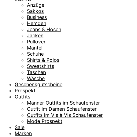
Anzüge
Sakkos
Business
Hemden
Jeans & Hosen
Jacken
Pullover
Mäntel
Schuhe
Shirts & Polos
Sweatshirts
Taschen
Wäsche
Geschenkgutscheine
Prospekt
Outfits
Männer Outfits im Schaufenster
Outfit im Damen Schaufenster
Outfits im Vis à Vis Schaufenster
Mode Prospekt
Sale
Marken