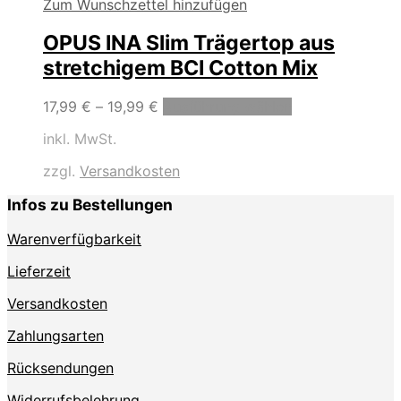
Zum Wunschzettel hinzufügen
OPUS INA Slim Trägertop aus
stretchigem BCI Cotton Mix
Dieses
17,99
€
–
19,99
€
Ausführung wählen
Produkt
inkl. MwSt.
weist
mehrere
zzgl.
Versandkosten
Varianten
auf.
Infos zu Bestellungen
Die
Optionen
Warenverfügbarkeit
können
auf
Lieferzeit
der
Produktseite
Versandkosten
gewählt
Zahlungsarten
werden
Rücksendungen
Widerrufsbelehrung