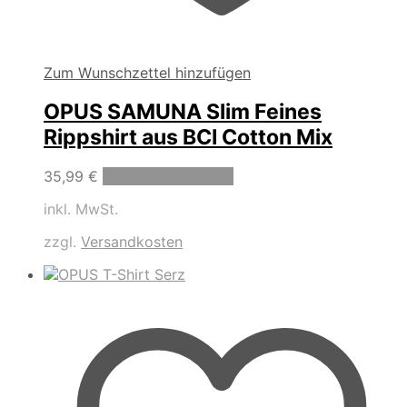
Zum Wunschzettel hinzufügen
OPUS SAMUNA Slim Feines
Rippshirt aus BCI Cotton Mix
Dieses
35,99
€
Ausführung wählen
Produkt
inkl. MwSt.
weist
mehrere
zzgl.
Versandkosten
Varianten
auf.
Die
Optionen
können
auf
der
Produktseite
gewählt