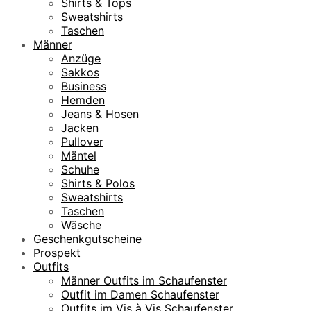
Shirts & Tops
Sweatshirts
Taschen
Männer
Anzüge
Sakkos
Business
Hemden
Jeans & Hosen
Jacken
Pullover
Mäntel
Schuhe
Shirts & Polos
Sweatshirts
Taschen
Wäsche
Geschenkgutscheine
Prospekt
Outfits
Männer Outfits im Schaufenster
Outfit im Damen Schaufenster
Outfits im Vis à Vis Schaufenster