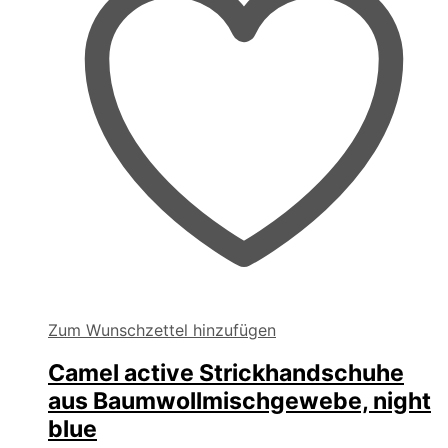
Produktseite
gewählt
werden
Zum Wunschzettel hinzufügen
Camel active Strickhandschuhe
aus Baumwollmischgewebe, night
blue