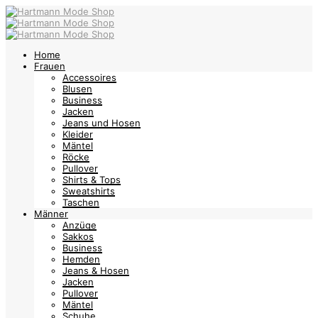
Home
Frauen
Accessoires
Blusen
Business
Jacken
Jeans und Hosen
Kleider
Mäntel
Röcke
Pullover
Shirts & Tops
Sweatshirts
Taschen
Männer
Anzüge
Sakkos
Business
Hemden
Jeans & Hosen
Jacken
Pullover
Mäntel
Schuhe