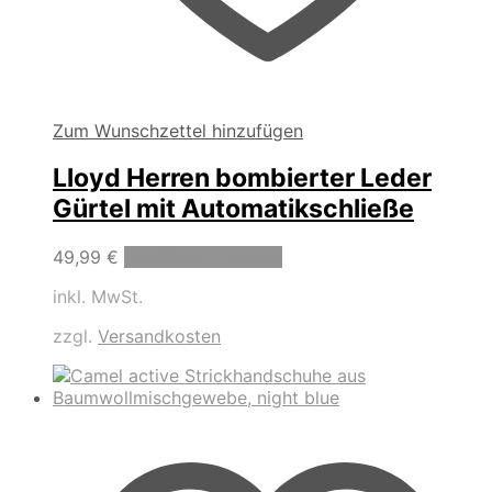
Zum Wunschzettel hinzufügen
Lloyd Herren bombierter Leder
Gürtel mit Automatikschließe
Dieses
49,99
€
Ausführung wählen
Produkt
inkl. MwSt.
weist
mehrere
zzgl.
Versandkosten
Varianten
auf.
Die
Optionen
können
auf
der