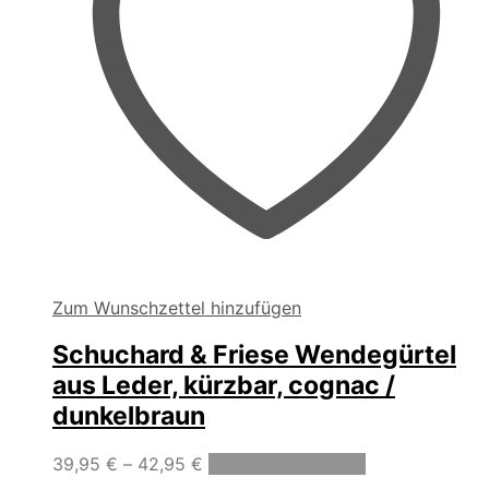
Zum Wunschzettel hinzufügen
Schuchard & Friese Wendegürtel
aus Leder, kürzbar, cognac /
dunkelbraun
Dieses
39,95
€
–
42,95
€
Ausführung wählen
Produkt