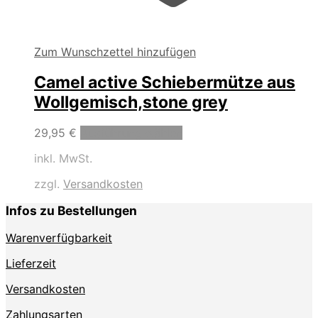
Zum Wunschzettel hinzufügen
Camel active Schiebermütze aus
Wollgemisch,stone grey
Dieses
29,95
€
Ausführung wählen
Produkt
inkl. MwSt.
weist
mehrere
zzgl.
Versandkosten
Varianten
auf.
Infos zu Bestellungen
Die
Optionen
Warenverfügbarkeit
können
auf
Lieferzeit
der
Produktseite
Versandkosten
gewählt
Zahlungsarten
werden