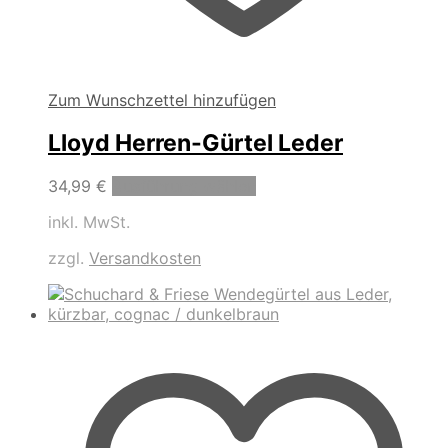
Zum Wunschzettel hinzufügen
Lloyd Herren-Gürtel Leder
Dieses
34,99
€
Ausführung wählen
Produkt
inkl. MwSt.
weist
mehrere
zzgl.
Versandkosten
Varianten
auf.
Die
Optionen
können
auf
der
Produktseite
gewählt
werden