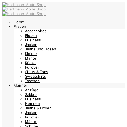
Home
Frauen
Accessoires
Blusen
Business
Jacken
Jeans und Hosen
Kleider
Mäntel
Röcke
Pullover
Shirts & Tops
Sweatshirts
Taschen
Männer
Anzüge
Sakkos
Business
Hemden
Jeans & Hosen
Jacken
Pullover
Mäntel
Schuhe