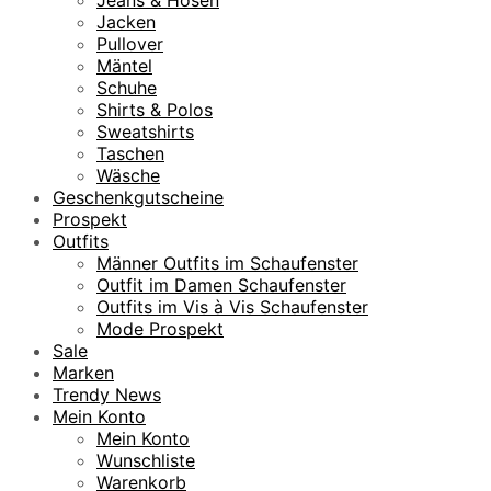
Jacken
Pullover
Mäntel
Schuhe
Shirts & Polos
Sweatshirts
Taschen
Wäsche
Geschenkgutscheine
Prospekt
Outfits
Männer Outfits im Schaufenster
Outfit im Damen Schaufenster
Outfits im Vis à Vis Schaufenster
Mode Prospekt
Sale
Marken
Trendy News
Mein Konto
Mein Konto
Wunschliste
Warenkorb