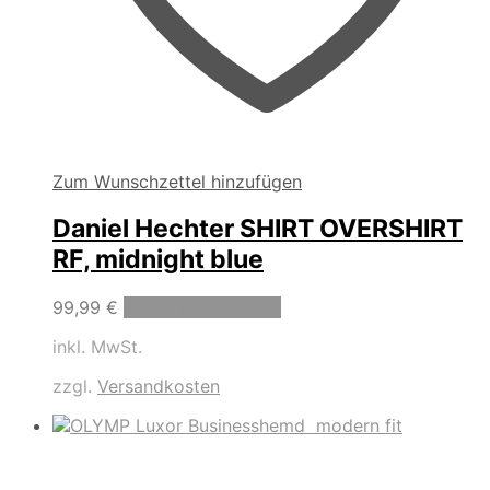
Zum Wunschzettel hinzufügen
Daniel Hechter SHIRT OVERSHIRT
RF, midnight blue
Dieses
99,99
€
Ausführung wählen
Produkt
inkl. MwSt.
weist
mehrere
zzgl.
Versandkosten
Varianten
auf.
Die
Optionen
können