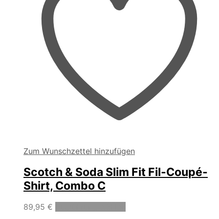
Zum Wunschzettel hinzufügen
Scotch & Soda Slim Fit Fil-Coupé-
Shirt, Combo C
Dieses
89,95
€
Ausführung wählen
Produkt