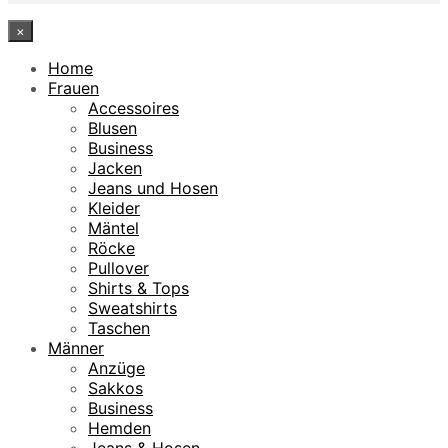
×
Home
Frauen
Accessoires
Blusen
Business
Jacken
Jeans und Hosen
Kleider
Mäntel
Röcke
Pullover
Shirts & Tops
Sweatshirts
Taschen
Männer
Anzüge
Sakkos
Business
Hemden
Jeans & Hosen