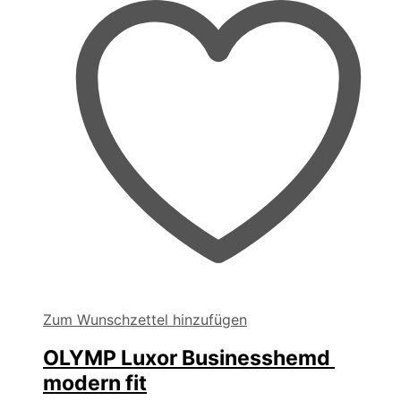
auf
der
Produktseite
gewählt
werden
Zum Wunschzettel hinzufügen
OLYMP Luxor Businesshemd
modern fit