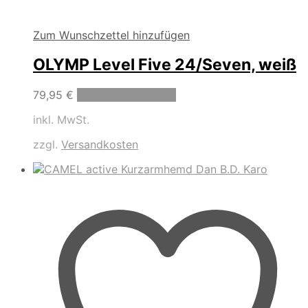
Zum Wunschzettel hinzufügen
OLYMP Level Five 24/Seven, weiß
Dieses
79,95
€
Ausführung wählen
Produkt
inkl. MwSt.
weist
mehrere
zzgl.
Versandkosten
Varianten
auf.
Die
Optionen
können
auf
der
Produktseite
gewählt
werden