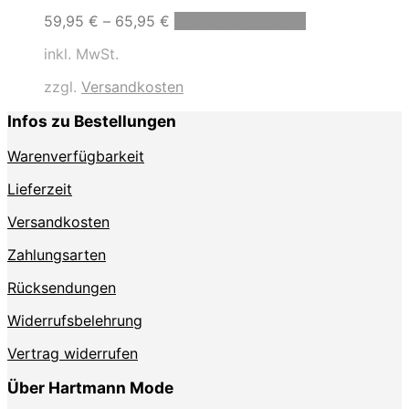
Dieses
59,95
€
–
65,95
€
Ausführung wählen
Produkt
inkl. MwSt.
weist
mehrere
zzgl.
Versandkosten
Varianten
auf.
Infos zu Bestellungen
Die
Optionen
Warenverfügbarkeit
können
auf
Lieferzeit
der
Produktseite
Versandkosten
gewählt
Zahlungsarten
werden
Rücksendungen
Widerrufsbelehrung
Vertrag widerrufen
Über Hartmann Mode