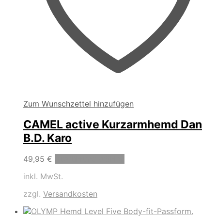
Zum Wunschzettel hinzufügen
CAMEL active Kurzarmhemd Dan
B.D. Karo
Dieses
49,95
€
Ausführung wählen
Produkt
inkl. MwSt.
weist
mehrere
zzgl.
Versandkosten
Varianten
auf.
Die