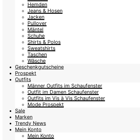
Hemden
Jeans & Hosen
Jacken
Pullover
Mäntel
Schuhe
Shirts & Polos
Sweatshirts
Taschen
Wäsche
Geschenkgutscheine
Prospekt
Outfits
Männer Outfits im Schaufenster
Outfit im Damen Schaufenster
Outfits im Vis à Vis Schaufenster
Mode Prospekt
Sale
Marken
Trendy News
Mein Konto
Mein Konto