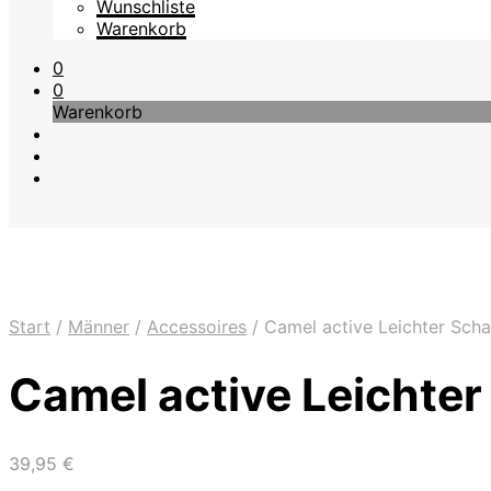
Wunschliste
Warenkorb
0
0
Warenkorb
Start
/
Männer
/
Accessoires
/
Camel active Leichter Schal
Camel active Leichter
39,95
€