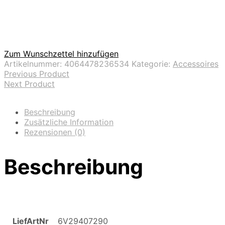
Zum Wunschzettel hinzufügen
Artikelnummer:
4064478236534
Kategorie:
Accessoires
Previous Product
Next Product
Beschreibung
Zusätzliche Information
Rezensionen (0)
Beschreibung
LiefArtNr
6V29407290