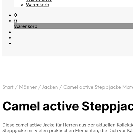
Warenkorb
0
0
Warenkorb
Start
/
Männer
/
Jacken
/
Camel active Steppjacke Mater
Camel active Steppjac
Diese camel active Jacke für Herren aus der aktuellen Kollek
Steppjacke mit vielen praktischen Elementen, die Dich vor Kä