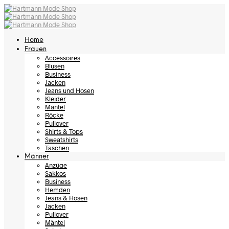
Home
Frauen
Accessoires
Blusen
Business
Jacken
Jeans und Hosen
Kleider
Mäntel
Röcke
Pullover
Shirts & Tops
Sweatshirts
Taschen
Männer
Anzüge
Sakkos
Business
Hemden
Jeans & Hosen
Jacken
Pullover
Mäntel