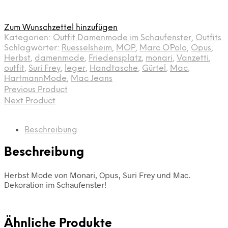
Zum Wunschzettel hinzufügen
Kategorien:
Outfit Damenmode im Schaufenster
,
Outfits
Schlagwörter:
Ruesselsheim
,
MOP
,
Marc O´Polo
,
Opus
,
Herbst
,
damenmode
,
Friedensplatz
,
monari
,
Vanzetti
,
outfit
,
Suri Frey
,
leger
,
Handtasche
,
Gürtel
,
Mac
,
HartmannMode
,
Mac Jeans
Previous Product
Next Product
Beschreibung
Beschreibung
Herbst Mode von Monari, Opus, Suri Frey und Mac.
Dekoration im Schaufenster!
Ähnliche Produkte