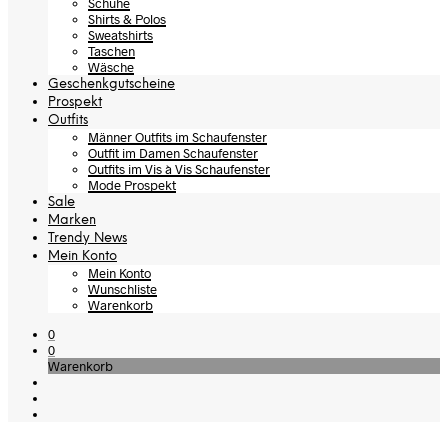
Schuhe
Shirts & Polos
Sweatshirts
Taschen
Wäsche
Geschenkgutscheine
Prospekt
Outfits
Männer Outfits im Schaufenster
Outfit im Damen Schaufenster
Outfits im Vis à Vis Schaufenster
Mode Prospekt
Sale
Marken
Trendy News
Mein Konto
Mein Konto
Wunschliste
Warenkorb
0
0
Warenkorb