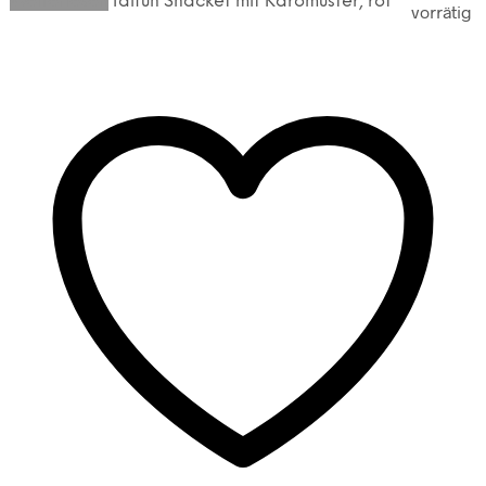
Weiterlesen
Taifun Shacket mit Karomuster, rot
vorrätig