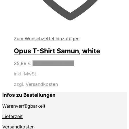
Zum Wunschzettel hinzufügen
Opus T-Shirt Samun, white
Dieses
35,99
€
Ausführung wählen
Produkt
inkl. MwSt.
weist
mehrere
zzgl.
Versandkosten
Varianten
auf.
Infos zu Bestellungen
Die
Optionen
Warenverfügbarkeit
können
auf
Lieferzeit
der
Produktseite
Versandkosten