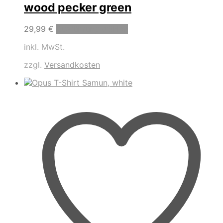
wood pecker green
Dieses
29,99
€
Ausführung wählen
Produkt
inkl. MwSt.
weist
mehrere
zzgl.
Versandkosten
Varianten
auf.
Die
Optionen
können
auf
der
Produktseite
gewählt
werden