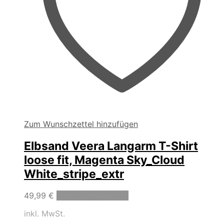
Zum Wunschzettel hinzufügen
Elbsand Veera Langarm T-Shirt
loose fit, Magenta Sky_Cloud
White_stripe_extr
Dieses
49,99
€
Ausführung wählen
Produkt
inkl. MwSt.
weist