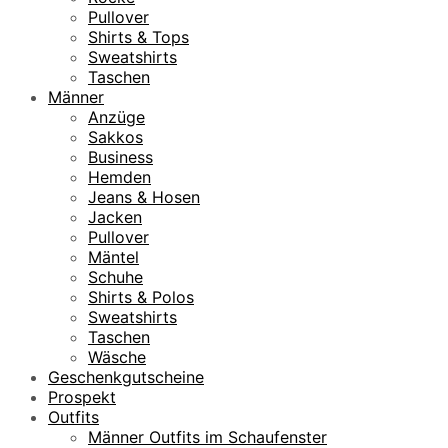
Pullover
Shirts & Tops
Sweatshirts
Taschen
Männer
Anzüge
Sakkos
Business
Hemden
Jeans & Hosen
Jacken
Pullover
Mäntel
Schuhe
Shirts & Polos
Sweatshirts
Taschen
Wäsche
Geschenkgutscheine
Prospekt
Outfits
Männer Outfits im Schaufenster