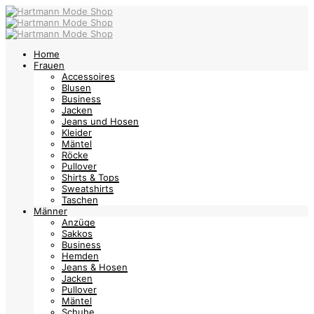
Home
Frauen
Accessoires
Blusen
Business
Jacken
Jeans und Hosen
Kleider
Mäntel
Röcke
Pullover
Shirts & Tops
Sweatshirts
Taschen
Männer
Anzüge
Sakkos
Business
Hemden
Jeans & Hosen
Jacken
Pullover
Mäntel
Schuhe