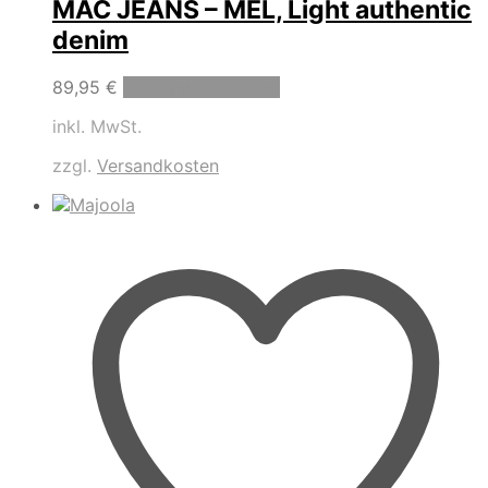
MAC JEANS – MEL, Light authentic
denim
Dieses
89,95
€
Ausführung wählen
Produkt
inkl. MwSt.
weist
mehrere
zzgl.
Versandkosten
Varianten
auf.
Die
Optionen
können
auf
der
Produktseite
gewählt
werden