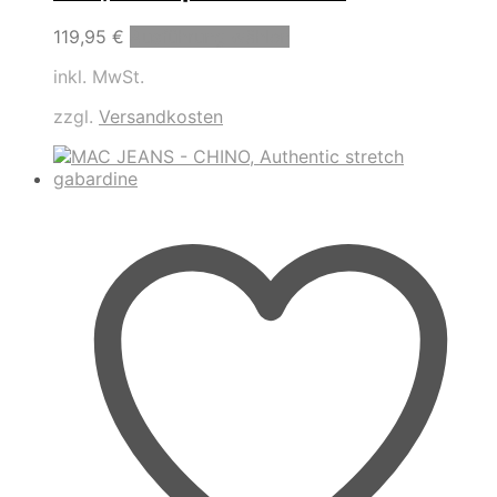
Dieses
119,95
€
Ausführung wählen
Produkt
inkl. MwSt.
weist
mehrere
zzgl.
Versandkosten
Varianten
auf.
Die
Optionen
können
auf
der
Produktseite
gewählt
werden