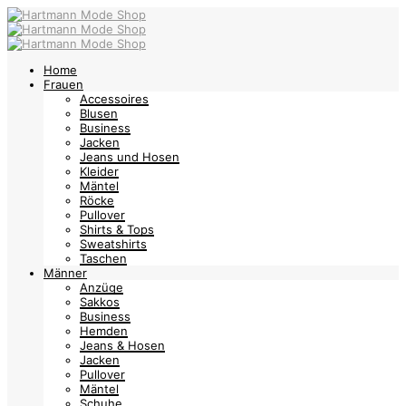
Home
Frauen
Accessoires
Blusen
Business
Jacken
Jeans und Hosen
Kleider
Mäntel
Röcke
Pullover
Shirts & Tops
Sweatshirts
Taschen
Männer
Anzüge
Sakkos
Business
Hemden
Jeans & Hosen
Jacken
Pullover
Mäntel
Schuhe