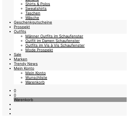
Shirts & Polos
Sweatshirts
Taschen
Wäsche
Geschenkgutscheine
Prospekt
Outfits
Männer Outfits im Schaufenster
Outfit im Damen Schaufenster
Outfits im Vis à Vis Schaufenster
Mode Prospekt
Sale
Marken
Trendy News
Mein Konto
Mein Konto
Wunschliste
Warenkorb
0
0
Warenkorb