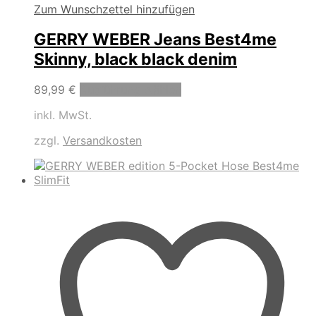
Zum Wunschzettel hinzufügen
GERRY WEBER Jeans Best4me
Skinny, black black denim
Dieses
89,99
€
Ausführung wählen
Produkt
inkl. MwSt.
weist
mehrere
zzgl.
Versandkosten
Varianten
auf.
Die
Optionen
können
auf
der
Produktseite
gewählt
werden