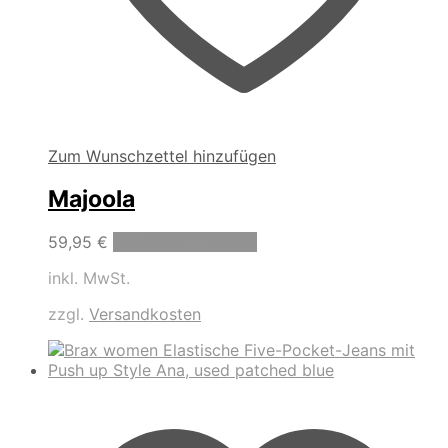
Zum Wunschzettel hinzufügen
Majoola
Dieses
59,95
€
Ausführung wählen
Produkt
inkl. MwSt.
weist
mehrere
zzgl.
Versandkosten
Varianten
auf.
Die
Optionen
können
auf
der