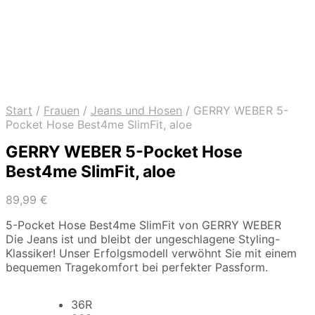
Start
/
Frauen
/
Jeans und Hosen
/
GERRY WEBER 5-
Pocket Hose Best4me SlimFit, aloe
GERRY WEBER 5-Pocket Hose
Best4me SlimFit, aloe
89,99
€
5-Pocket Hose Best4me SlimFit von GERRY WEBER
Die Jeans ist und bleibt der ungeschlagene Styling-
Klassiker! Unser Erfolgsmodell verwöhnt Sie mit einem
bequemen Tragekomfort bei perfekter Passform.
36R