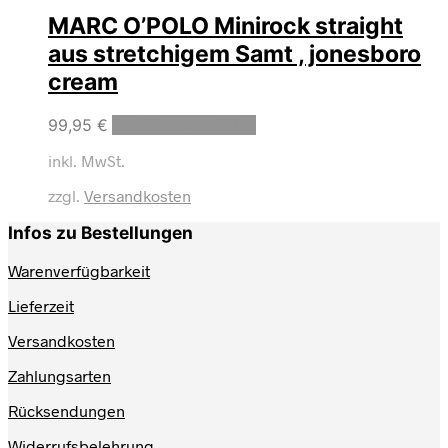
MARC O’POLO Minirock straight
aus stretchigem Samt , jonesboro
cream
Dieses
99,95
€
Ausführung wählen
Produkt
inkl. MwSt.
weist
mehrere
zzgl.
Versandkosten
Varianten
auf.
Infos zu Bestellungen
Die
Optionen
Warenverfügbarkeit
können
auf
Lieferzeit
der
Produktseite
Versandkosten
gewählt
werden
Zahlungsarten
Rücksendungen
Widerrufsbelehrung