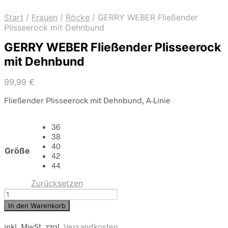
Start
/
Frauen
/
Röcke
/
GERRY WEBER Fließender
Plisseerock mit Dehnbund
GERRY WEBER Fließender Plisseerock
mit Dehnbund
99,99
€
Fließender Plisseerock mit Dehnbund, A-Linie
36
38
40
Größe
42
44
Zurücksetzen
GERRY
WEBER
In den Warenkorb
Fließender
Plisseerock
inkl. MwSt.
zzgl.
Versandkosten