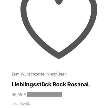
Zum Wunschzettel hinzufügen
Lieblingsstück Rock RosanaL
Dieses
99,95
€
Ausführung wählen
Produkt
inkl. MwSt.
weist