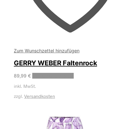
Zum Wunschzettel hinzufügen
GERRY WEBER Faltenrock
Dieses
89,99
€
Ausführung wählen
Produkt
inkl. MwSt.
weist
mehrere
zzgl.
Versandkosten
Varianten
auf.
Die
Optionen
können
auf