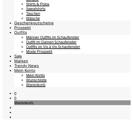
Shirts & Polos
Sweatshirts
Taschen
Wäsche
Geschenkgutscheine
Prospekt
Outfits
Männer Outfits im Schaufenster
Outfit im Damen Schaufenster
Outfits im Vis à Vis Schaufenster
Mode Prospekt
Sale
Marken
Trendy News
Mein Konto
Mein Konto
Wunschliste
Warenkorb
0
0
Warenkorb