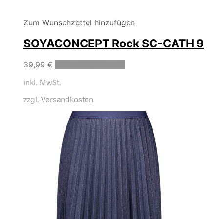
Zum Wunschzettel hinzufügen
SOYACONCEPT Rock SC-CATH 9
Dieses
39,99
€
Ausführung wählen
Produkt
inkl. MwSt.
weist
mehrere
zzgl.
Versandkosten
Varianten
auf.
Die
Optionen
können
auf
der
Produktseite
gewählt
werden