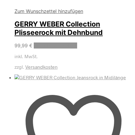
Zum Wunschzettel hinzufügen
GERRY WEBER Collection
Plisseerock mit Dehnbund
Dieses
99,99
€
Ausführung wählen
Produkt
inkl. MwSt.
weist
mehrere
zzgl.
Versandkosten
Varianten
auf.
Die
Optionen
können
auf
der
Produktseite
gewählt
werden