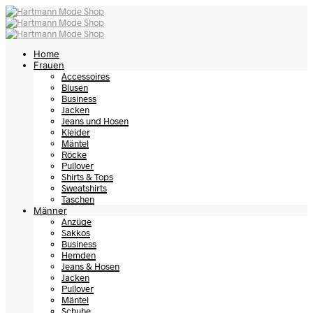
Home
Frauen
Accessoires
Blusen
Business
Jacken
Jeans und Hosen
Kleider
Mäntel
Röcke
Pullover
Shirts & Tops
Sweatshirts
Taschen
Männer
Anzüge
Sakkos
Business
Hemden
Jeans & Hosen
Jacken
Pullover
Mäntel
Schuhe