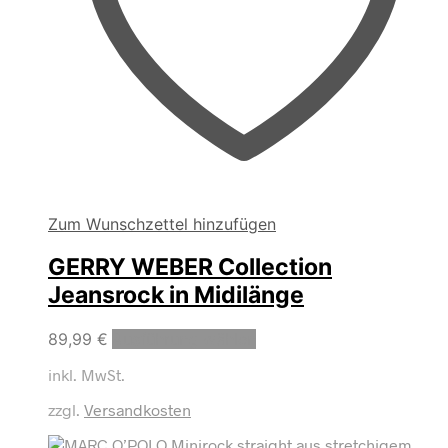
Zum Wunschzettel hinzufügen
GERRY WEBER Collection
Jeansrock in Midilänge
Dieses
89,99
€
Ausführung wählen
Produkt
inkl. MwSt.
weist
mehrere
zzgl.
Versandkosten
Varianten
auf.