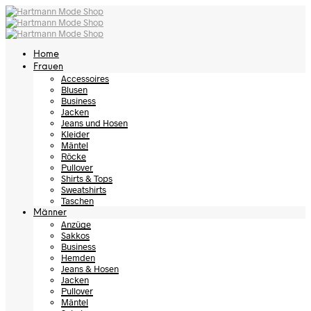
Home
Frauen
Accessoires
Blusen
Business
Jacken
Jeans und Hosen
Kleider
Mäntel
Röcke
Pullover
Shirts & Tops
Sweatshirts
Taschen
Männer
Anzüge
Sakkos
Business
Hemden
Jeans & Hosen
Jacken
Pullover
Mäntel