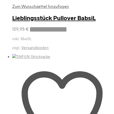
Zum Wunschzettel hinzufügen
Lieblingsstück Pullover BabsiL
Dieses
129,95
€
Ausführung wählen
Produkt
weist
inkl. MwSt.
mehrere
zzgl.
Versandkosten
Varianten
auf.
Die
Optionen
können
auf
der
Produktseite
gewählt
werden