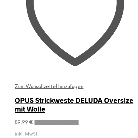
Zum Wunschzettel hinzufügen
OPUS Strickweste DELUDA Oversize
mit Wolle
Dieses
89,99
€
Ausführung wählen
Produkt
weist
inkl. MwSt.