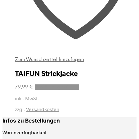
Zum Wunschzettel hinzufügen
TAIFUN Strickjacke
Dieses
79,99
€
Ausführung wählen
Produkt
weist
inkl. MwSt.
mehrere
zzgl.
Versandkosten
Varianten
auf.
Infos zu Bestellungen
Die
Optionen
Warenverfügbarkeit
können