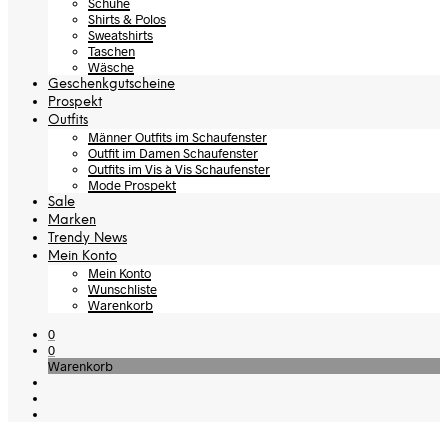
Schuhe
Shirts & Polos
Sweatshirts
Taschen
Wäsche
Geschenkgutscheine
Prospekt
Outfits
Männer Outfits im Schaufenster
Outfit im Damen Schaufenster
Outfits im Vis à Vis Schaufenster
Mode Prospekt
Sale
Marken
Trendy News
Mein Konto
Mein Konto
Wunschliste
Warenkorb
0
0
Warenkorb