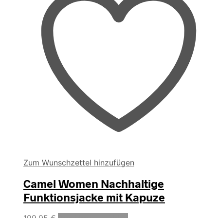
Produktseite
gewählt
werden
Zum Wunschzettel hinzufügen
Camel Women Nachhaltige
Funktionsjacke mit Kapuze
Dieses
199,95
€
Ausführung wählen