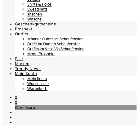
Shirts & Polos
Sweatshirts
Taschen
Wäsche
Geschenkgutscheine
Prospekt
Outfits
Männer Outfits im Schaufenster
Outfit im Damen Schaufenster
Outfits im Vis à Vis Schaufenster
Mode Prospekt
Sale
Marken
Trendy News
Mein Konto
Mein Konto
Wunschliste
Warenkorb
0
0
Warenkorb