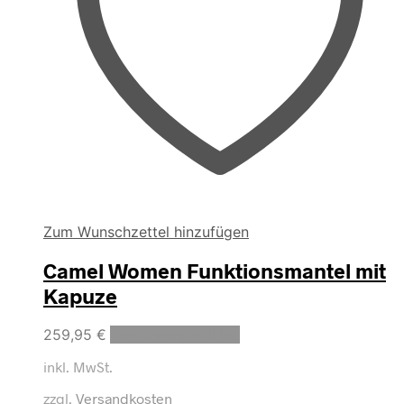
Zum Wunschzettel hinzufügen
Camel Women Funktionsmantel mit
Kapuze
Dieses
259,95
€
Ausführung wählen
Produkt
inkl. MwSt.
weist
mehrere
zzgl.
Versandkosten
Varianten