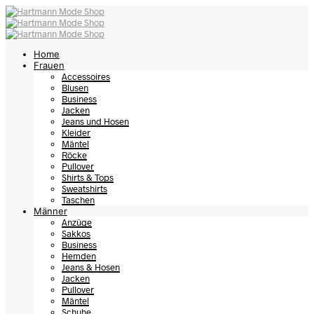
Home
Frauen
Accessoires
Blusen
Business
Jacken
Jeans und Hosen
Kleider
Mäntel
Röcke
Pullover
Shirts & Tops
Sweatshirts
Taschen
Männer
Anzüge
Sakkos
Business
Hemden
Jeans & Hosen
Jacken
Pullover
Mäntel
Schuhe