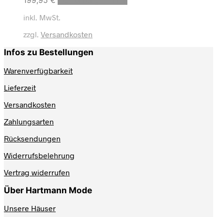
Produkt
inkl. MwSt.
weist
mehrere
zzgl.
Versandkosten
Varianten
auf.
Infos zu Bestellungen
Die
Optionen
Warenverfügbarkeit
können
auf
Lieferzeit
der
Produktseite
Versandkosten
gewählt
werden
Zahlungsarten
Rücksendungen
Widerrufsbelehrung
Vertrag widerrufen
Über Hartmann Mode
Unsere Häuser