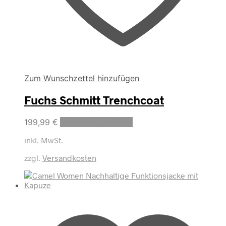
Zum Wunschzettel hinzufügen
Fuchs Schmitt Trenchcoat
Dieses
199,99
€
Ausführung wählen
Produkt
inkl. MwSt.
weist
mehrere
zzgl.
Versandkosten
Varianten
auf.
Die
Optionen
können
auf
der