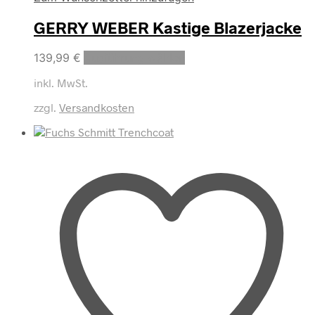
GERRY WEBER Kastige Blazerjacke
Dieses
139,99
€
Ausführung wählen
Produkt
inkl. MwSt.
weist
mehrere
zzgl.
Versandkosten
Varianten
auf.
Die
Optionen
können
auf
der
Produktseite
gewählt
werden