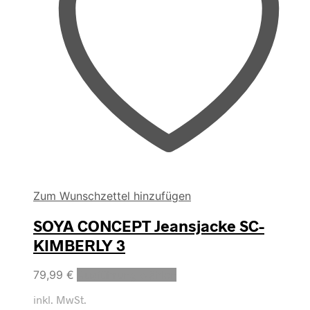
Zum Wunschzettel hinzufügen
SOYA CONCEPT Jeansjacke SC-
KIMBERLY 3
Dieses
79,99
€
Ausführung wählen
Produkt
inkl. MwSt.
weist