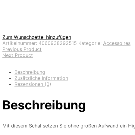
Zum Wunschzettel hinzufügen
Artikelnummer:
4060938292515
Kategorie:
Accessoires
Previous Product
Next Product
Beschreibung
Zusätzliche Information
Rezensionen (0)
Beschreibung
Mit diesem Schal setzen Sie ohne großen Aufwand ein High