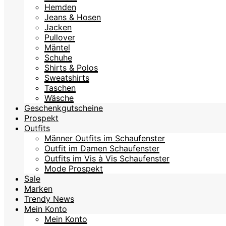
Hemden
Jeans & Hosen
Jacken
Pullover
Mäntel
Schuhe
Shirts & Polos
Sweatshirts
Taschen
Wäsche
Geschenkgutscheine
Prospekt
Outfits
Männer Outfits im Schaufenster
Outfit im Damen Schaufenster
Outfits im Vis à Vis Schaufenster
Mode Prospekt
Sale
Marken
Trendy News
Mein Konto
Mein Konto