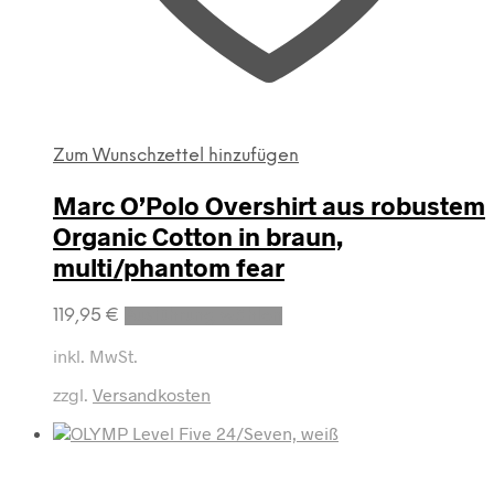
Zum Wunschzettel hinzufügen
Marc O’Polo Overshirt aus robustem
Organic Cotton in braun,
multi/phantom fear
Dieses
119,95
€
Ausführung wählen
Produkt
weist
inkl. MwSt.
mehrere
zzgl.
Versandkosten
Varianten
auf.
Die
Optionen
können