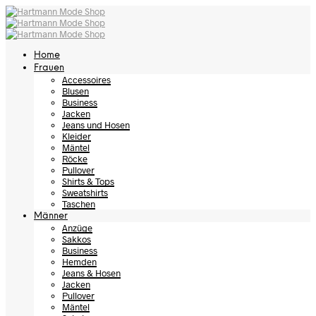
Home
Frauen
Accessoires
Blusen
Business
Jacken
Jeans und Hosen
Kleider
Mäntel
Röcke
Pullover
Shirts & Tops
Sweatshirts
Taschen
Männer
Anzüge
Sakkos
Business
Hemden
Jeans & Hosen
Jacken
Pullover
Mäntel