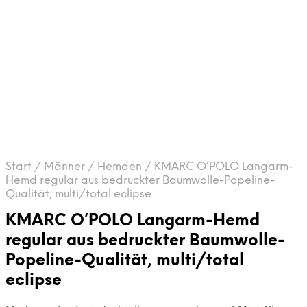
Start
/
Männer
/
Hemden
/
KMARC O’POLO Langarm-
Hemd regular aus bedruckter Baumwolle-Popeline-
Qualität, multi/total eclipse
KMARC O’POLO Langarm-Hemd
regular aus bedruckter Baumwolle-
Popeline-Qualität, multi/total
eclipse