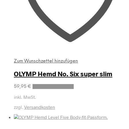
Zum Wunschzettel hinzufügen
OLYMP Hemd No. Six super slim
Dieses
59,95
€
Ausführung wählen
Produkt
weist
inkl. MwSt.
mehrere
zzgl.
Versandkosten
Varianten
auf.
Die
Optionen