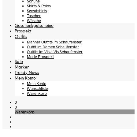
Schuhe
Shirts & Polos
Sweatshirts
Taschen
Wäsche
Geschenkgutscheine
Prospekt
Outfits
Männer Outfits im Schaufenster
Outfit im Damen Schaufenster
Outfits im Vis à Vis Schaufenster
Mode Prospekt
Sale
Marken
Trendy News
Mein Konto
Mein Konto
Wunschliste
Warenkorb
0
0
Warenkorb