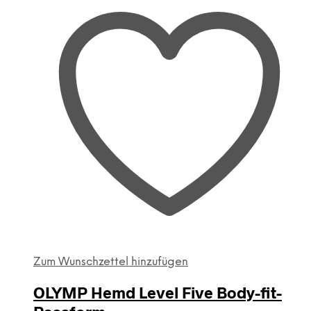
können
auf
der
Produktseite
gewählt
werden
Zum Wunschzettel hinzufügen
OLYMP Hemd Level Five Body-fit-