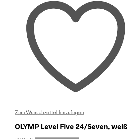
auf
der
Produktseite
gewählt
werden
Zum Wunschzettel hinzufügen
OLYMP Level Five 24/Seven, weiß