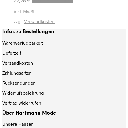
Dieses
79,95
€
Ausführung wählen
Produkt
weist
inkl. MwSt.
mehrere
zzgl.
Versandkosten
Varianten
auf.
Infos zu Bestellungen
Die
Optionen
Warenverfügbarkeit
können
auf
Lieferzeit
der
Produktseite
Versandkosten
gewählt
werden
Zahlungsarten
Rücksendungen
Widerrufsbelehrung
Vertrag widerrufen
Über Hartmann Mode
Unsere Häuser