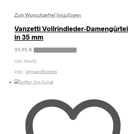
Zum Wunschzettel hinzufügen
Vanzetti Vollrindleder-Damengürtel
in 35 mm
Dieses
39,95
€
Ausführung wählen
Produkt
weist
inkl. MwSt.
mehrere
zzgl.
Versandkosten
Varianten
auf.
Die
Optionen
können
auf
der
Produktseite
gewählt
werden