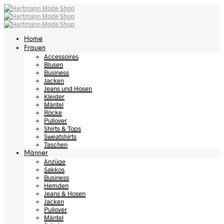
Home
Frauen
Accessoires
Blusen
Business
Jacken
Jeans und Hosen
Kleider
Mäntel
Röcke
Pullover
Shirts & Tops
Sweatshirts
Taschen
Männer
Anzüge
Sakkos
Business
Hemden
Jeans & Hosen
Jacken
Pullover
Mäntel