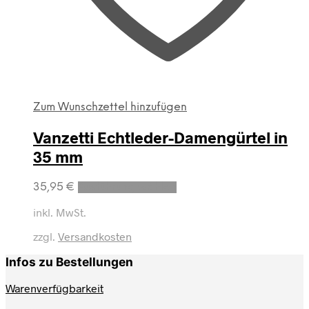
Zum Wunschzettel hinzufügen
Vanzetti Echtleder-Damengürtel in
35 mm
Dieses
35,95
€
Ausführung wählen
Produkt
weist
inkl. MwSt.
mehrere
zzgl.
Versandkosten
Varianten
auf.
Infos zu Bestellungen
Die
Optionen
Warenverfügbarkeit
können
auf