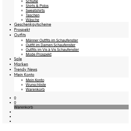
Schuhe
Shirts & Polos
Sweatshirts
Taschen
Wäsche
Geschenkgutscheine
Prospekt
Outfits
Männer Outfits im Schaufenster
Outfit im Damen Schaufenster
Outfits im Vis à Vis Schaufenster
Mode Prospekt
Sale
Marken
Trendy News
Mein Konto
Mein Konto
Wunschliste
Warenkorb
0
0
Warenkorb