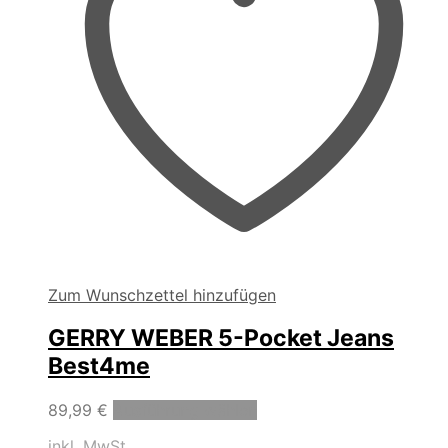
gewählt
werden
Zum Wunschzettel hinzufügen
GERRY WEBER 5-Pocket Jeans
Best4me
Dieses
89,99
€
Ausführung wählen
Produkt
inkl. MwSt.