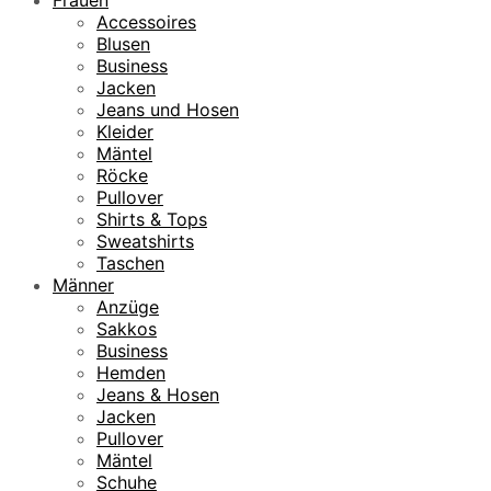
Accessoires
Blusen
Business
Jacken
Jeans und Hosen
Kleider
Mäntel
Röcke
Pullover
Shirts & Tops
Sweatshirts
Taschen
Männer
Anzüge
Sakkos
Business
Hemden
Jeans & Hosen
Jacken
Pullover
Mäntel
Schuhe