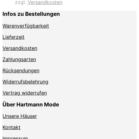
zzgl.
Versandkosten
Varianten
auf.
Infos zu Bestellungen
Die
Optionen
Warenverfügbarkeit
können
auf
Lieferzeit
der
Produktseite
Versandkosten
gewählt
Zahlungsarten
werden
Rücksendungen
Widerrufsbelehrung
Vertrag widerrufen
Über Hartmann Mode
Unsere Häuser
Kontakt
Impressum