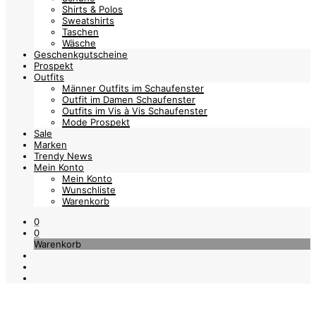
Shirts & Polos
Sweatshirts
Taschen
Wäsche
Geschenkgutscheine
Prospekt
Outfits
Männer Outfits im Schaufenster
Outfit im Damen Schaufenster
Outfits im Vis à Vis Schaufenster
Mode Prospekt
Sale
Marken
Trendy News
Mein Konto
Mein Konto
Wunschliste
Warenkorb
0
0
Warenkorb