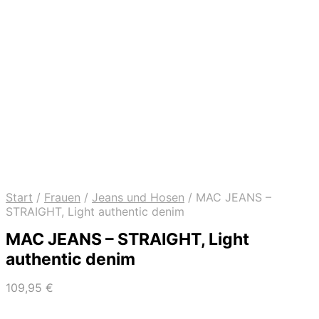
Start
/
Frauen
/
Jeans und Hosen
/
MAC JEANS –
STRAIGHT, Light authentic denim
MAC JEANS – STRAIGHT, Light
authentic denim
109,95
€