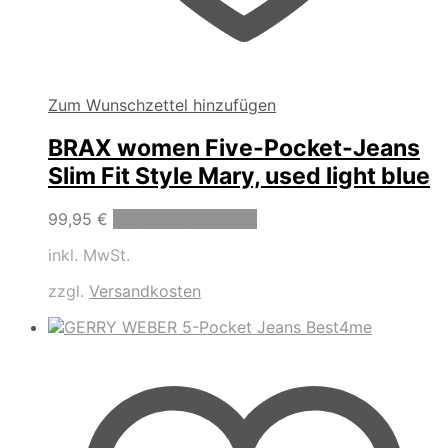
Zum Wunschzettel hinzufügen
BRAX women Five-Pocket-Jeans
Slim Fit Style Mary, used light blue
Dieses
99,95
€
Ausführung wählen
Produkt
inkl. MwSt.
weist
mehrere
zzgl.
Versandkosten
Varianten
auf.
Die
Optionen
können
auf
der
Produktseite