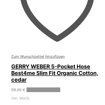
Zum Wunschzettel hinzufügen
GERRY WEBER 5-Pocket Hose
Best4me Slim Fit Organic Cotton,
cedar
Dieses
99,99
€
Ausführung wählen
Produkt
inkl. MwSt.
weist
mehrere