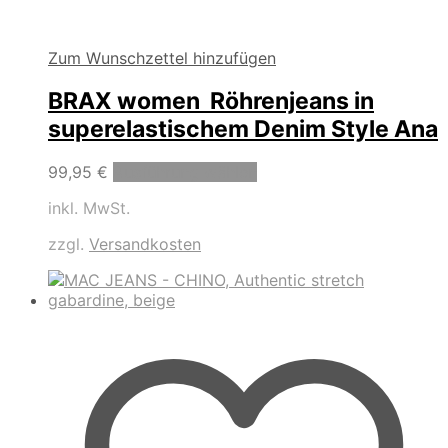
Zum Wunschzettel hinzufügen
BRAX women Röhrenjeans in
superelastischem Denim Style Ana
Dieses
99,95
€
Ausführung wählen
Produkt
inkl. MwSt.
weist
mehrere
zzgl.
Versandkosten
Varianten
auf.
Die
Optionen
können
auf
der
Produktseite
gewählt
werden