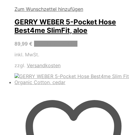
Zum Wunschzettel hinzufügen
GERRY WEBER 5-Pocket Hose
Best4me SlimFit, aloe
Dieses
89,99
€
Ausführung wählen
Produkt
inkl. MwSt.
weist
mehrere
zzgl.
Versandkosten
Varianten
auf.
Die
Optionen
können
auf
der
Produktseite
gewählt
werden