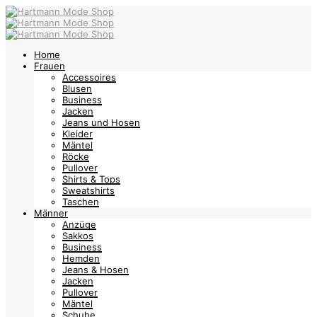
Home
Frauen
Accessoires
Blusen
Business
Jacken
Jeans und Hosen
Kleider
Mäntel
Röcke
Pullover
Shirts & Tops
Sweatshirts
Taschen
Männer
Anzüge
Sakkos
Business
Hemden
Jeans & Hosen
Jacken
Pullover
Mäntel
Schuhe