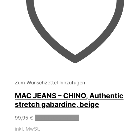
Zum Wunschzettel hinzufügen
MAC JEANS – CHINO, Authentic
stretch gabardine, beige
Dieses
99,95
€
Ausführung wählen
Produkt
inkl. MwSt.
weist
mehrere