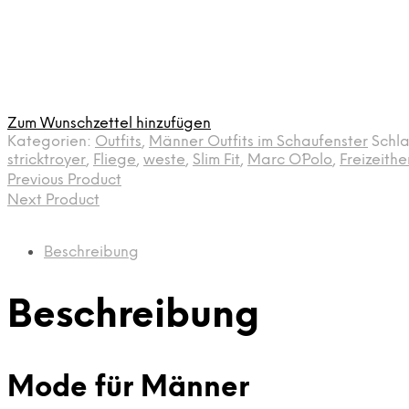
Zum Wunschzettel hinzufügen
Kategorien:
Outfits
,
Männer Outfits im Schaufenster
Schl
stricktroyer
,
Fliege
,
weste
,
Slim Fit
,
Marc O´Polo
,
Freizeith
Previous Product
Next Product
Beschreibung
Beschreibung
Mode für Männer