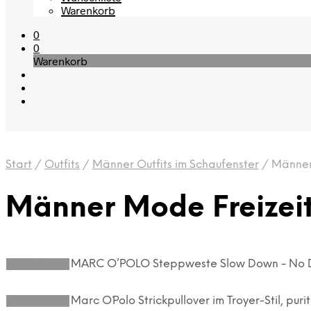
Warenkorb
0
0
Warenkorb
Start
/
Outfits
/
Männer Outfits im Schaufenster
/
Männer 
Männer Mode Freizeit
Weiterlesen
MARC O’POLO Steppweste Slow Down - No 
Weiterlesen
Marc O´Polo Strickpullover im Troyer-Stil, puri