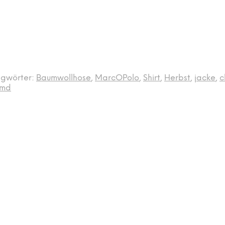
agwörter:
Baumwollhose
,
MarcOPolo
,
Shirt
,
Herbst
,
jacke
,
c
emd