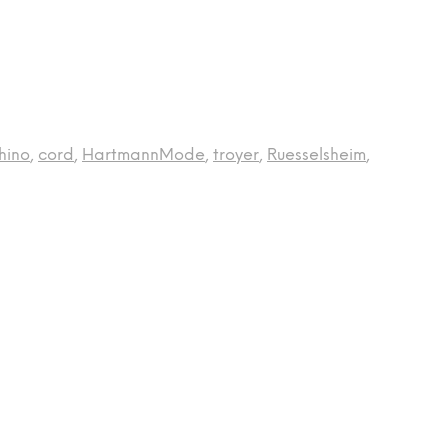
hino
,
cord
,
HartmannMode
,
troyer
,
Ruesselsheim
,