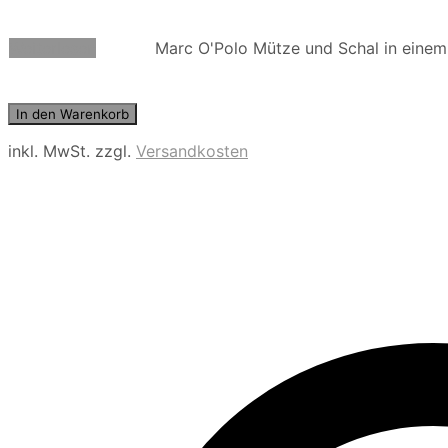
Die
mehrere
Optionen
Varianten
können
Weiterlesen
Marc O'Polo Mütze und Schal in einem 
auf.
auf
Die
der
Optionen
Produktseite
können
In den Warenkorb
gewählt
auf
werden
inkl. MwSt.
zzgl.
Versandkosten
der
Produktseite
gewählt
werden