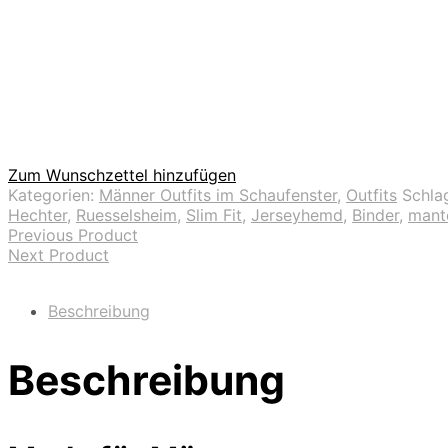
Zum Wunschzettel hinzufügen
Kategorien:
Männer Outfits im Schaufenster
,
Outfits
Schla
Hechter
,
Ruesselsheim
,
Slim Fit
,
Jerseyhemd
,
Binder
,
mant
Previous Product
Next Product
Beschreibung
Beschreibung