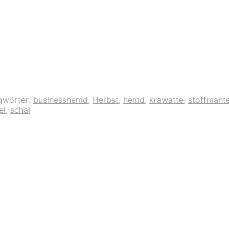
gwörter:
businesshemd
,
Herbst
,
hemd
,
krawatte
,
stoffmante
el
,
schal