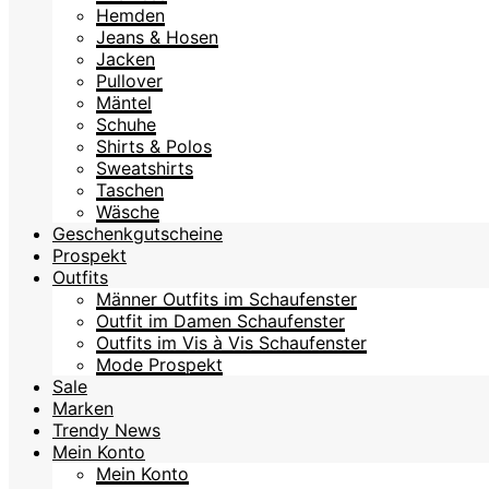
Hemden
Jeans & Hosen
Jacken
Pullover
Mäntel
Schuhe
Shirts & Polos
Sweatshirts
Taschen
Wäsche
Geschenkgutscheine
Prospekt
Outfits
Männer Outfits im Schaufenster
Outfit im Damen Schaufenster
Outfits im Vis à Vis Schaufenster
Mode Prospekt
Sale
Marken
Trendy News
Mein Konto
Mein Konto