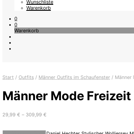
Wunschliste
Warenkorb
0
0
Warenkorb
Start
/
Outfits
/
Männer Outfits im Schaufenster
/
Männer M
Männer Mode Freizeit 
29,99
€
–
309,99
€
Dieses
Ausführung wählen
Daniel Hechter Stylischer Wolljersey M