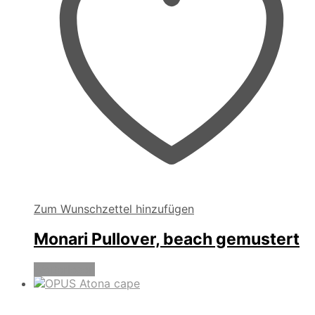
gewählt
werden
Zum Wunschzettel hinzufügen
Monari Pullover, beach gemustert
Weiterlesen