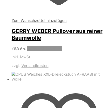
Zum Wunschzettel hinzufügen
GERRY WEBER Pullover aus reiner
Baumwolle
Dieses
79,99
€
Ausführung wählen
Produkt
inkl. MwSt.
weist
mehrere
zzgl.
Versandkosten
Varianten
auf.
Die
Optionen
können
auf
der
Produktseite
gewählt