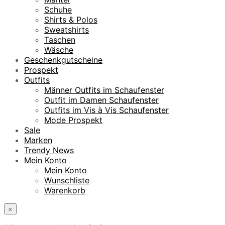
Schuhe
Shirts & Polos
Sweatshirts
Taschen
Wäsche
Geschenkgutscheine
Prospekt
Outfits
Männer Outfits im Schaufenster
Outfit im Damen Schaufenster
Outfits im Vis à Vis Schaufenster
Mode Prospekt
Sale
Marken
Trendy News
Mein Konto
Mein Konto
Wunschliste
Warenkorb
×