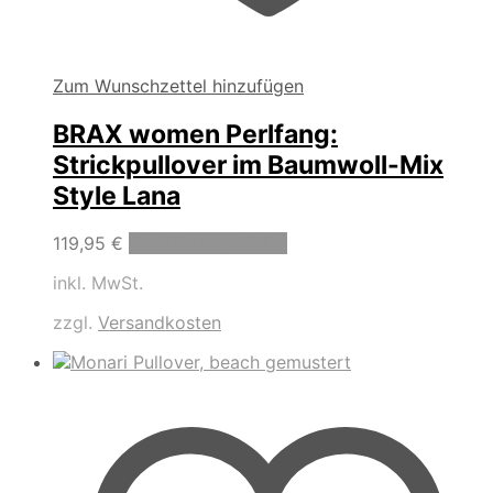
Zum Wunschzettel hinzufügen
BRAX women Perlfang:
Strickpullover im Baumwoll-Mix
Style Lana
Dieses
119,95
€
Ausführung wählen
Produkt
inkl. MwSt.
weist
mehrere
zzgl.
Versandkosten
Varianten
auf.
Die
Optionen
können
auf
der
Produktseite