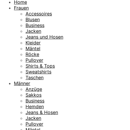
Home
Frauen
Accessoires
Blusen
Business
Jacken
Jeans und Hosen
Kleider
Mäntel
Röcke
Pullover
Shirts & Tops
Sweatshirts
Taschen
Männer
Anzüge
Sakkos
Business
Hemden
Jeans & Hosen
Jacken
Pullover
Mäntel