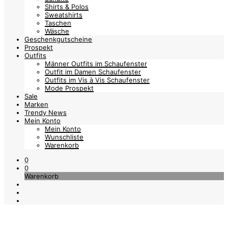
Shirts & Polos
Sweatshirts
Taschen
Wäsche
Geschenkgutscheine
Prospekt
Outfits
Männer Outfits im Schaufenster
Outfit im Damen Schaufenster
Outfits im Vis à Vis Schaufenster
Mode Prospekt
Sale
Marken
Trendy News
Mein Konto
Mein Konto
Wunschliste
Warenkorb
0
0
Warenkorb