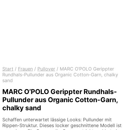
Start
/
Frauen
/
Pullover
/
MARC O’POLO Gerippter
Rundhals-Pullunder aus Organic Cotton-Garn, chalky
sand
MARC O’POLO Gerippter Rundhals-
Pullunder aus Organic Cotton-Garn,
chalky sand
Schaffen unterwartet lässige Looks: Pullunder mit
Rippen-Struktur. Dieses locker geschnittene Modell ist