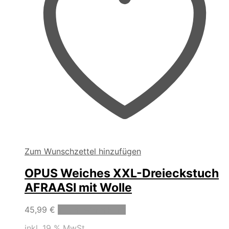
werden
Zum Wunschzettel hinzufügen
OPUS Weiches XXL-Dreieckstuch
AFRAASI mit Wolle
45,99
€
In den Warenkorb
inkl. 19 % MwSt.