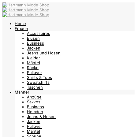
Home
Frauen
Accessoires
Blusen
Business
Jacken
Jeans und Hosen
Kleider
Mäntel
Röcke
Pullover
Shirts & Tops
Sweatshirts
Taschen
Männer
Anzüge
Sakkos
Business
Hemden
Jeans & Hosen
Jacken
Pullover
Mäntel
Schuhe