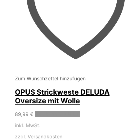
Zum Wunschzettel hinzufügen
OPUS Strickweste DELUDA
Oversize mit Wolle
Dieses
89,99
€
Ausführung wählen
Produkt
inkl. MwSt.
weist
mehrere
zzgl.
Versandkosten
Varianten