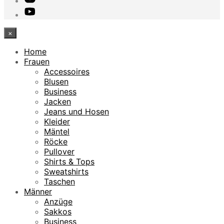
×
Home
Frauen
Accessoires
Blusen
Business
Jacken
Jeans und Hosen
Kleider
Mäntel
Röcke
Pullover
Shirts & Tops
Sweatshirts
Taschen
Männer
Anzüge
Sakkos
Business