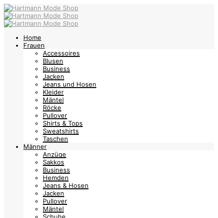
Home
Frauen
Accessoires
Blusen
Business
Jacken
Jeans und Hosen
Kleider
Mäntel
Röcke
Pullover
Shirts & Tops
Sweatshirts
Taschen
Männer
Anzüge
Sakkos
Business
Hemden
Jeans & Hosen
Jacken
Pullover
Mäntel
Schuhe