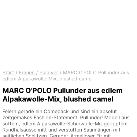
Start
/
Frauen
/
Pullover
/
MARC O’POLO Pullunder aus
edlem Alpakawolle-Mix, blushed camel
MARC O’POLO Pullunder aus edlem
Alpakawolle-Mix, blushed camel
Feiern gerade ein Comeback und sind ein absolut
zeitgemäßes Fashion-Statement: Pullunder! Modell aus
softem, edlem Alpakawolle-Schurwolle-Mit geripptem
Rundhalsausschnitt und verstuften Saumlängen mit
seitlichen Schlitzen. Gerader, ärmelloser Fit mit