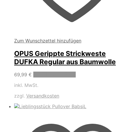
Zum Wunschzettel hinzufügen
OPUS Gerippte Strickweste
DUFKA Regular aus Baumwolle
Dieses
69,99
€
Ausführung wählen
Produkt
inkl. MwSt.
weist
mehrere
zzgl.
Versandkosten
Varianten
auf.
Die
Optionen
können
auf