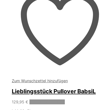
der
Produktseite
gewählt
werden
Zum Wunschzettel hinzufügen
Lieblingsstück Pullover BabsiL
Dieses
129,95
€
Ausführung wählen
Produkt