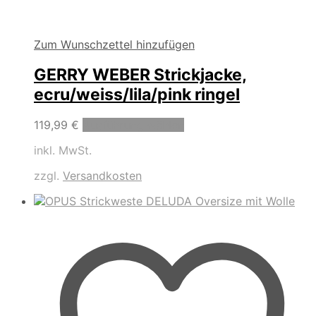
Zum Wunschzettel hinzufügen
GERRY WEBER Strickjacke,
ecru/weiss/lila/pink ringel
Dieses
119,99
€
Ausführung wählen
Produkt
inkl. MwSt.
weist
mehrere
zzgl.
Versandkosten
Varianten
auf.
Die
Optionen
können
auf
der
Produktseite
gewählt
werden