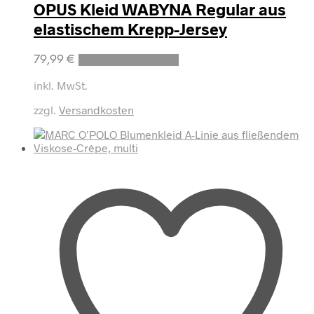
OPUS Kleid WABYNA Regular aus
elastischem Krepp-Jersey
Dieses
79,99
€
Ausführung wählen
Produkt
weist
inkl. MwSt.
mehrere
zzgl.
Versandkosten
Varianten
auf.
Die
Optionen
können
auf
der
Produktseite
gewählt
werden