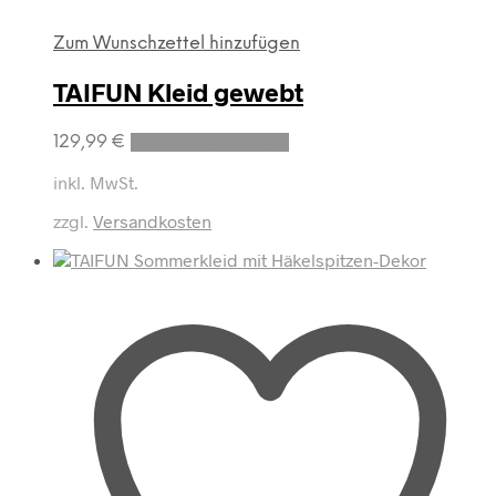
Zum Wunschzettel hinzufügen
TAIFUN Kleid gewebt
Dieses
129,99
€
Ausführung wählen
Produkt
weist
inkl. MwSt.
mehrere
zzgl.
Versandkosten
Varianten
auf.
Die
Optionen
können
auf
der
Produktseite
gewählt
werden