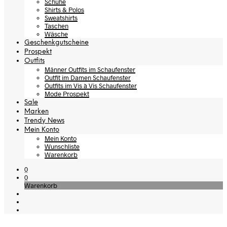
Schuhe
Shirts & Polos
Sweatshirts
Taschen
Wäsche
Geschenkgutscheine
Prospekt
Outfits
Männer Outfits im Schaufenster
Outfit im Damen Schaufenster
Outfits im Vis à Vis Schaufenster
Mode Prospekt
Sale
Marken
Trendy News
Mein Konto
Mein Konto
Wunschliste
Warenkorb
0
0
Warenkorb