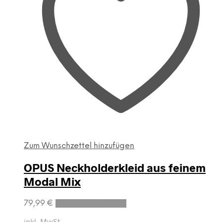
Zum Wunschzettel hinzufügen
OPUS Neckholderkleid aus feinem
Modal Mix
Dieses
79,99
€
Ausführung wählen
Produkt
weist
inkl. MwSt.