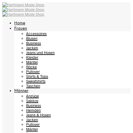
Home
Frauen
Accessoires
Blusen
Business
Jacken
Jeans und Hosen
Kleider
Mäntel
Röcke
Pullover
Shirts & Tops
Sweatshirts
Taschen
Männer
Anzüge
Sakkos
Business
Hemden
Jeans & Hosen
Jacken
Pullover
Mäntel