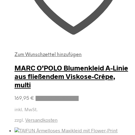
Zum Wunschzettel hinzufügen
MARC O’POLO Blumenkleid A-Linie
aus fließendem Viskose-Crêpe,
multi
Dieses
169,95
€
Ausführung wählen
Produkt
weist
inkl. MwSt.
mehrere
zzgl.
Versandkosten
Varianten
auf.
Die