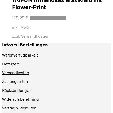
Flower-Print
Dieses
129,99
€
Ausführung wählen
Produkt
weist
inkl. MwSt.
mehrere
zzgl.
Versandkosten
Varianten
auf.
Infos zu Bestellungen
Die
Optionen
Warenverfügbarkeit
können
auf
Lieferzeit
der
Produktseite
Versandkosten
gewählt
werden
Zahlungsarten
Rücksendungen
Widerrufsbelehrung
Vertrag widerrufen