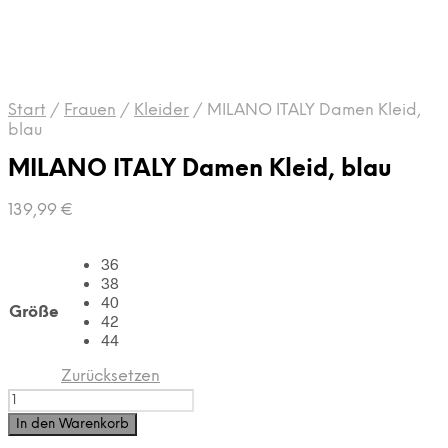
Start
/
Frauen
/
Kleider
/
MILANO ITALY Damen Kleid,
blau
MILANO ITALY Damen Kleid, blau
139,99
€
36
38
40
Größe
42
44
Zurücksetzen
MILANO
ITALY
In den Warenkorb
Damen