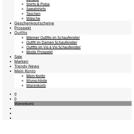
Shirts & Polos
Sweatshirts
Taschen
Wäsche
Geschenkgutscheine
Prospekt
Outfits
Männer Outfits im Schaufenster
Outfit im Damen Schaufenster
Outfits im Vis à Vis Schaufenster
Mode Prospekt
Sale
Marken
Trendy News
Mein Konto
Mein Konto
Wunschliste
Warenkorb
0
0
Warenkorb