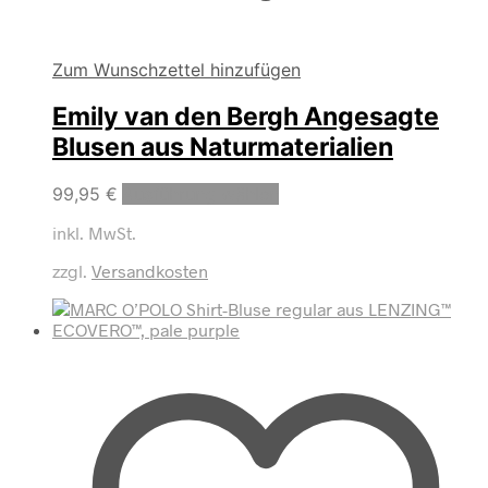
Zum Wunschzettel hinzufügen
Emily van den Bergh Angesagte
Blusen aus Naturmaterialien
Dieses
99,95
€
Ausführung wählen
Produkt
inkl. MwSt.
weist
mehrere
zzgl.
Versandkosten
Varianten
auf.
Die
Optionen
können
auf
der
Produktseite
gewählt
werden