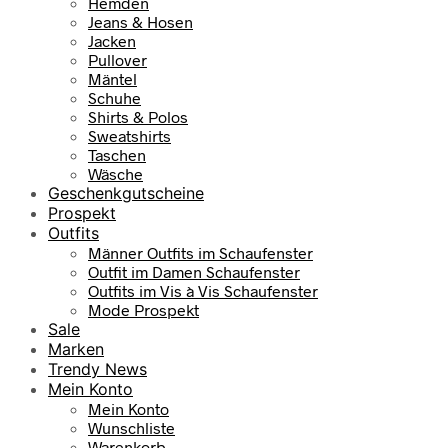
Hemden
Jeans & Hosen
Jacken
Pullover
Mäntel
Schuhe
Shirts & Polos
Sweatshirts
Taschen
Wäsche
Geschenkgutscheine
Prospekt
Outfits
Männer Outfits im Schaufenster
Outfit im Damen Schaufenster
Outfits im Vis à Vis Schaufenster
Mode Prospekt
Sale
Marken
Trendy News
Mein Konto
Mein Konto
Wunschliste
Warenkorb