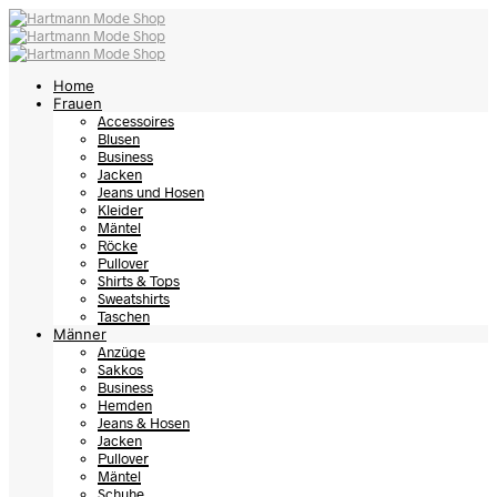
Home
Frauen
Accessoires
Blusen
Business
Jacken
Jeans und Hosen
Kleider
Mäntel
Röcke
Pullover
Shirts & Tops
Sweatshirts
Taschen
Männer
Anzüge
Sakkos
Business
Hemden
Jeans & Hosen
Jacken
Pullover
Mäntel
Schuhe