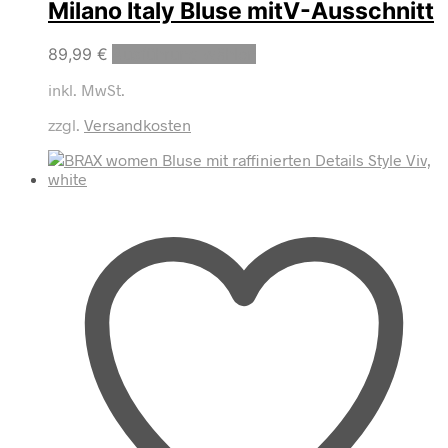
Milano Italy Bluse mitV-Ausschnitt
Dieses
89,99
€
Ausführung wählen
Produkt
inkl. MwSt.
weist
mehrere
zzgl.
Versandkosten
Varianten
auf.
Die
Optionen
können
auf
der
Produktseite
gewählt
werden