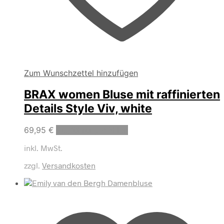
Zum Wunschzettel hinzufügen
BRAX women Bluse mit raffinierten
Details Style Viv, white
Dieses
69,95
€
Ausführung wählen
Produkt
inkl. MwSt.
weist
mehrere
zzgl.
Versandkosten
Varianten
auf.
Die
Optionen
können
auf