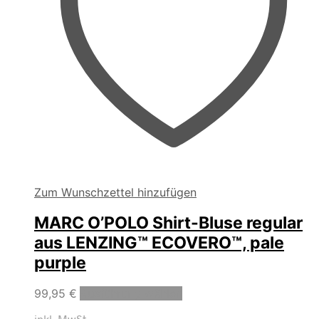
Zum Wunschzettel hinzufügen
MARC O’POLO Shirt-Bluse regular
aus LENZING™ ECOVERO™, pale
purple
Dieses
99,95
€
Ausführung wählen
Produkt
inkl. MwSt.