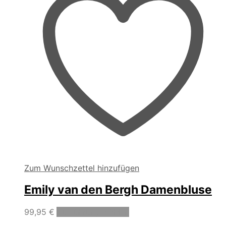
der
Produktseite
gewählt
werden
Zum Wunschzettel hinzufügen
Emily van den Bergh Damenbluse
Dieses
99,95
€
Ausführung wählen
Produkt