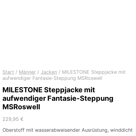
Start
/
Männer
/
Jacken
/
MILESTONE Steppjacke mit
aufwendiger Fantasie-Steppung MSRoswell
MILESTONE Steppjacke mit
aufwendiger Fantasie-Steppung
MSRoswell
229,95
€
Oberstoff mit wasserabweisender Ausrüstung, winddicht