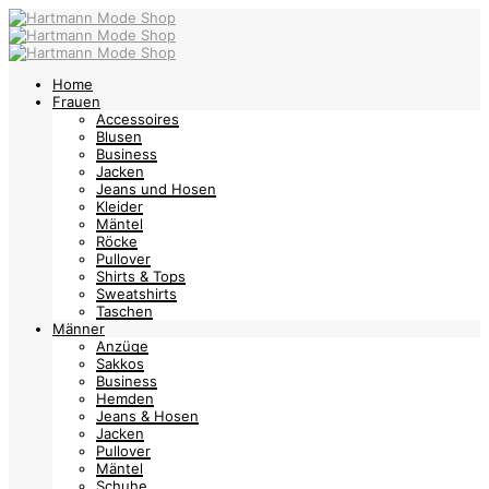
Home
Frauen
Accessoires
Blusen
Business
Jacken
Jeans und Hosen
Kleider
Mäntel
Röcke
Pullover
Shirts & Tops
Sweatshirts
Taschen
Männer
Anzüge
Sakkos
Business
Hemden
Jeans & Hosen
Jacken
Pullover
Mäntel
Schuhe