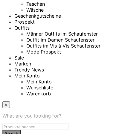
Taschen
Wäsche
Geschenkgutscheine
Prospekt
Outfits
Männer Outfits im Schaufenster
Outfit im Damen Schaufenster
Outfits im Vis à Vis Schaufenster
Mode Prospekt
Sale
Marken
Trendy News
Mein Konto
Mein Konto
Wunschliste
Warenkorb
×
What are you looking for?