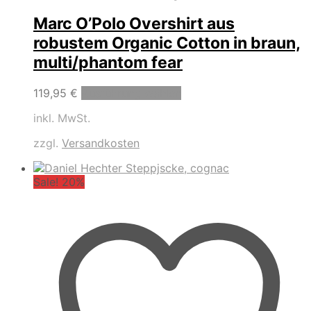
Marc O’Polo Overshirt aus
robustem Organic Cotton in braun,
multi/phantom fear
Dieses
119,95
€
Ausführung wählen
Produkt
inkl. MwSt.
weist
mehrere
zzgl.
Versandkosten
Varianten
auf.
Die
Sale! 20%
Optionen
können
auf
der
Produktseite
gewählt
werden