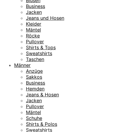
Blusen
Business
Jacken
Jeans und Hosen
Kleider
Mäntel
Röcke
Pullover
Shirts & Tops
Sweatshirts
Taschen
Männer
Anzüge
Sakkos
Business
Hemden
Jeans & Hosen
Jacken
Pullover
Mäntel
Schuhe
Shirts & Polos
Sweatshirts