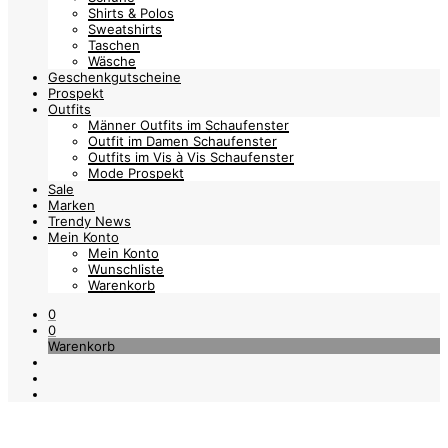
Shirts & Polos
Sweatshirts
Taschen
Wäsche
Geschenkgutscheine
Prospekt
Outfits
Männer Outfits im Schaufenster
Outfit im Damen Schaufenster
Outfits im Vis à Vis Schaufenster
Mode Prospekt
Sale
Marken
Trendy News
Mein Konto
Mein Konto
Wunschliste
Warenkorb
0
0
Warenkorb