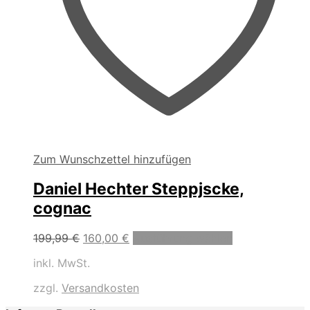
Zum Wunschzettel hinzufügen
Daniel Hechter Steppjscke,
cognac
Ursprünglicher
Aktueller
Dieses
199,99
€
160,00
€
Ausführung wählen
Preis
Preis
Produkt
inkl. MwSt.
war:
ist:
weist
199,99 €
160,00 €.
mehrere
zzgl.
Versandkosten
Varianten
auf.