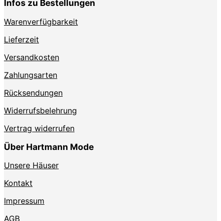
Infos zu Bestellungen
Die
Optionen
Warenverfügbarkeit
können
auf
Lieferzeit
der
Produktseite
Versandkosten
gewählt
Zahlungsarten
werden
Rücksendungen
Widerrufsbelehrung
Vertrag widerrufen
Über Hartmann Mode
Unsere Häuser
Kontakt
Impressum
AGB