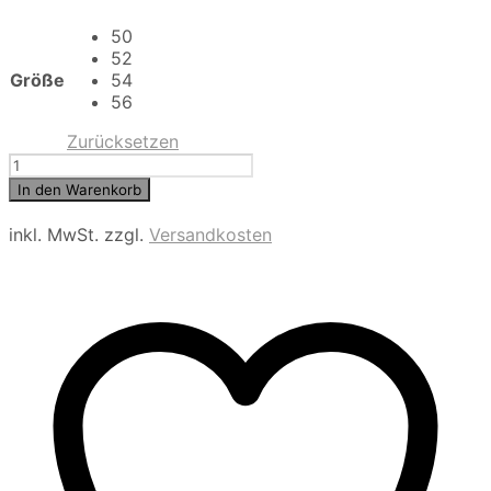
50
52
Größe
54
56
Zurücksetzen
MILESTONE
Steppjacke
In den Warenkorb
mit
aufwendiger
inkl. MwSt.
zzgl.
Versandkosten
Fantasie-
Steppung
MSRoswell
Menge