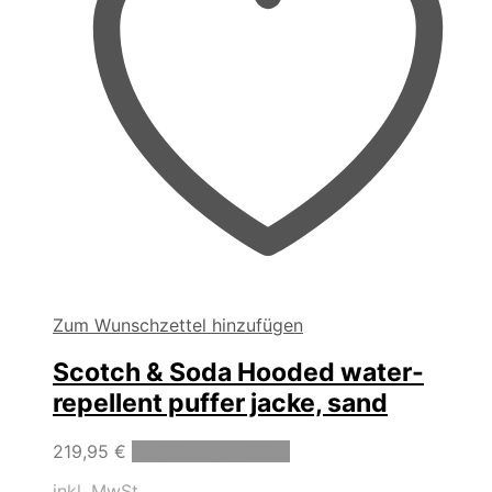
werden
Zum Wunschzettel hinzufügen
Scotch & Soda Hooded water-
repellent puffer jacke, sand
Dieses
219,95
€
Ausführung wählen
Produkt
inkl. MwSt.