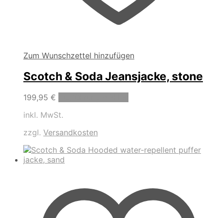
Zum Wunschzettel hinzufügen
Scotch & Soda Jeansjacke, stone
Dieses
199,95
€
Ausführung wählen
Produkt
inkl. MwSt.
weist
mehrere
zzgl.
Versandkosten
Varianten
auf.
Die
Optionen
können
auf
der
Produktseite
gewählt