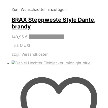
Zum Wunschzettel hinzufügen
BRAX Steppweste Style Dante,
brandy
Dieses
149,95
€
Ausführung wählen
Produkt
inkl. MwSt.
weist
mehrere
zzgl.
Versandkosten
Varianten
auf.
Die
Optionen
können
auf
der
Produktseite
gewählt
werden