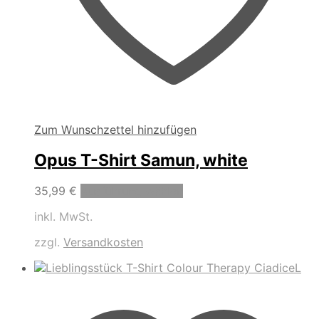
Zum Wunschzettel hinzufügen
Opus T-Shirt Samun, white
Dieses
35,99
€
Ausführung wählen
Produkt
inkl. MwSt.
weist
mehrere
zzgl.
Versandkosten
Varianten
auf.
Die
Optionen
können
auf