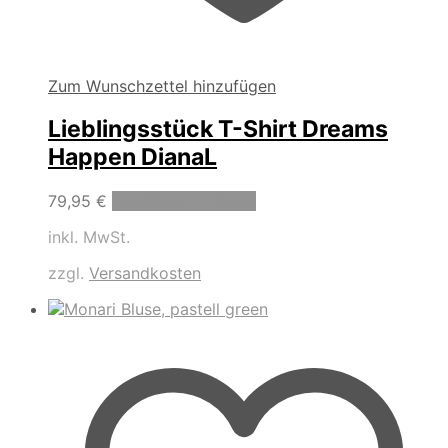
Zum Wunschzettel hinzufügen
Lieblingsstück T-Shirt Dreams
Happen DianaL
Dieses
79,95
€
Ausführung wählen
Produkt
inkl. MwSt.
weist
mehrere
zzgl.
Versandkosten
Varianten
auf.
Die
Optionen
können
auf
der
Produktseite
gewählt