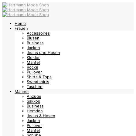
Home
Frauen
Accessoires
Blusen
Business
Jacken
Jeans und Hosen
Kleider
Mäntel
Röcke
Pullover
Shirts & Tops
Sweatshirts
Taschen
Männer
Anzüge
Sakkos
Business
Hemden
Jeans & Hosen
Jacken
Pullover
Mäntel
Schuhe