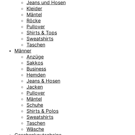
Jeans und Hosen
Kleider
Mäntel
Röcke
Pullover
Shirts & Tops
Sweatshirts
Taschen
Männer
Anzüge
Sakkos
Business
Hemden
Jeans & Hosen
Jacken
Pullover
Mäntel
Schuhe
Shirts & Polos
Sweatshirts
Taschen
Wäsche
Geschenkgutscheine