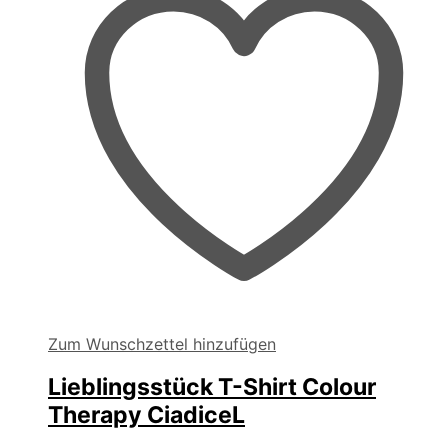
der
Produktseite
gewählt
werden
Zum Wunschzettel hinzufügen
Lieblingsstück T-Shirt Colour
Therapy CiadiceL