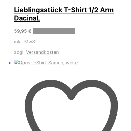
Lieblingsstück T-Shirt 1/2 Arm
DacinaL
Dieses
59,95
€
Ausführung wählen
Produkt
inkl. MwSt.
weist
mehrere
zzgl.
Versandkosten
Varianten
auf.
Die
Optionen
können
auf
der
Produktseite
gewählt
werden