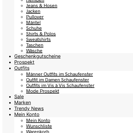
Jeans & Hosen
Jacken
Pullover
Mäntel
Schuhe
Shirts & Polos
Sweatshirts
Taschen
Wäsche
Geschenkgutscheine
Prospekt
Outfits
Männer Outfits im Schaufenster
Outfit im Damen Schaufenster
Outfits im Vis à Vis Schaufenster
Mode Prospekt
Sale
Marken
Trendy News
Mein Konto
Mein Konto
Wunschliste
Warenkorb