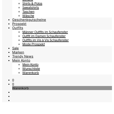
Shirts & Polos
Sweatshirts
Taschen
Wäsche
Geschenkgutscheine
Prospekt
Outfits
Männer Outfits im Schaufenster
Outfit im Damen Schaufenster
Outfits im Vis à Vis Schaufenster
Mode Prospekt
Sale
Marken
Trendy News
Mein Konto
Mein Konto
Wunschliste
Warenkorb
0
0
Warenkorb