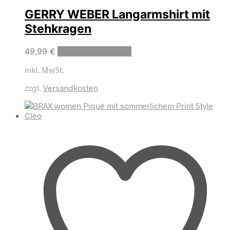
GERRY WEBER Langarmshirt mit
Stehkragen
Dieses
49,99
€
Ausführung wählen
Produkt
inkl. MwSt.
weist
mehrere
zzgl.
Versandkosten
Varianten
auf.
Die
Optionen
können
auf
der
Produktseite
gewählt
werden