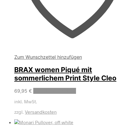
Zum Wunschzettel hinzufügen
BRAX women Piqué mit
sommerlichem Print Style Cleo
Dieses
69,95
€
Ausführung wählen
Produkt
inkl. MwSt.
weist
mehrere
zzgl.
Versandkosten
Varianten
auf.
Die
Optionen