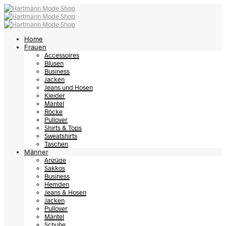
Home
Frauen
Accessoires
Blusen
Business
Jacken
Jeans und Hosen
Kleider
Mäntel
Röcke
Pullover
Shirts & Tops
Sweatshirts
Taschen
Männer
Anzüge
Sakkos
Business
Hemden
Jeans & Hosen
Jacken
Pullover
Mäntel
Schuhe