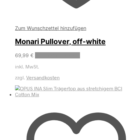
Zum Wunschzettel hinzufügen
Monari Pullover, off-white
Dieses
69,99
€
Ausführung wählen
Produkt
inkl. MwSt.
weist
mehrere
zzgl.
Versandkosten
Varianten
auf.
Die
Optionen
können
auf
der
Produktseite
gewählt
werden