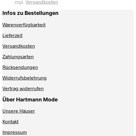
zzgl.
Versandkosten
Varianten
auf.
Infos zu Bestellungen
Die
Optionen
Warenverfügbarkeit
können
auf
Lieferzeit
der
Produktseite
Versandkosten
gewählt
werden
Zahlungsarten
Rücksendungen
Widerrufsbelehrung
Vertrag widerrufen
Über Hartmann Mode
Unsere Häuser
Kontakt
Impressum