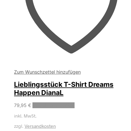
Zum Wunschzettel hinzufügen
Lieblingsstück T-Shirt Dreams
Happen DianaL
Dieses
79,95
€
Ausführung wählen
Produkt
inkl. MwSt.
weist
mehrere
zzgl.
Versandkosten
Varianten