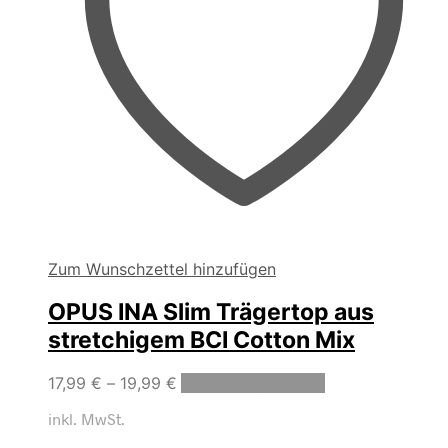
Zum Wunschzettel hinzufügen
OPUS INA Slim Trägertop aus
stretchigem BCI Cotton Mix
Dieses
17,99
€
–
19,99
€
Ausführung wählen
Produkt
inkl. MwSt.
weist
mehrere