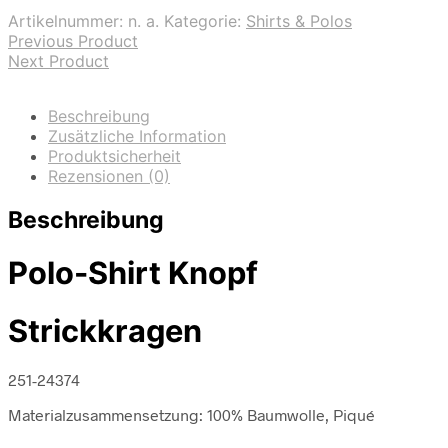
Artikelnummer:
n. a.
Kategorie:
Shirts & Polos
Previous Product
Next Product
Beschreibung
Zusätzliche Information
Produktsicherheit
Rezensionen (0)
Beschreibung
Polo-Shirt Knopf
Strickkragen
251-24374
Materialzusammensetzung: 100% Baumwolle, Piqué