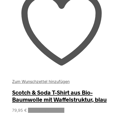
gewählt
werden
Zum Wunschzettel hinzufügen
Scotch & Soda T-Shirt aus Bio-
Baumwolle mit Waffelstruktur, blau
Dieses
79,95
€
Ausführung wählen