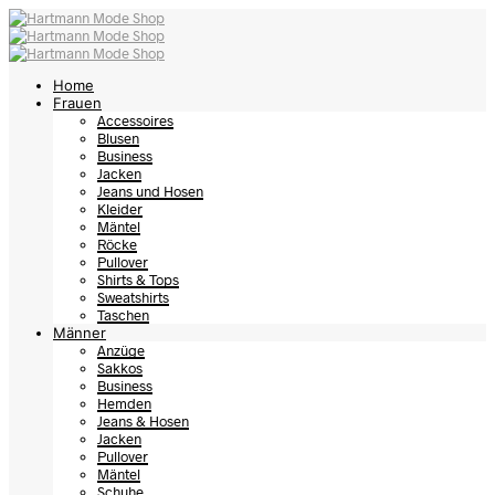
Home
Frauen
Accessoires
Blusen
Business
Jacken
Jeans und Hosen
Kleider
Mäntel
Röcke
Pullover
Shirts & Tops
Sweatshirts
Taschen
Männer
Anzüge
Sakkos
Business
Hemden
Jeans & Hosen
Jacken
Pullover
Mäntel
Schuhe