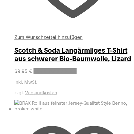
Zum Wunschzettel hinzufügen
Scotch & Soda Langärmliges T-Shirt
aus schwerer Bio-Baumwolle, Lizard
Dieses
69,95
€
Ausführung wählen
Produkt
inkl. MwSt.
weist
mehrere
zzgl.
Versandkosten
Varianten
auf.
Die
Optionen
können
auf
der
Produktseite