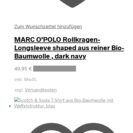
Zum Wunschzettel hinzufügen
MARC O’POLO Rollkragen-
Longsleeve shaped aus reiner Bio-
Baumwolle , dark navy
Dieses
49,95
€
Ausführung wählen
Produkt
inkl. MwSt.
weist
mehrere
zzgl.
Versandkosten
Varianten
auf.
Die
Optionen
können
auf
der
Produktseite