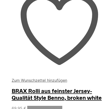
gewählt
werden
Zum Wunschzettel hinzufügen
BRAX Rolli aus feinster Jersey-
Qualität Style Benno, broken white
Dieses
69,95
€
Ausführung wählen