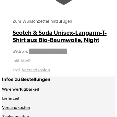
Zum Wunschzettel hinzufügen
Scotch & Soda Unisex-Langarm-T-
Shirt aus Bio-Baumwolle, Night
Dieses
69,95
€
Ausführung wählen
Produkt
inkl. MwSt.
weist
mehrere
zzgl.
Versandkosten
Varianten
auf.
Infos zu Bestellungen
Die
Optionen
Warenverfügbarkeit
können
auf
Lieferzeit
der
Produktseite
Versandkosten
gewählt
werden
Zahlungsarten