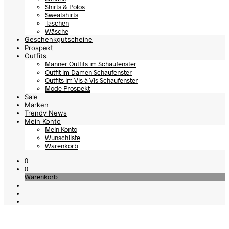
Shirts & Polos
Sweatshirts
Taschen
Wäsche
Geschenkgutscheine
Prospekt
Outfits
Männer Outfits im Schaufenster
Outfit im Damen Schaufenster
Outfits im Vis à Vis Schaufenster
Mode Prospekt
Sale
Marken
Trendy News
Mein Konto
Mein Konto
Wunschliste
Warenkorb
0
0
Warenkorb