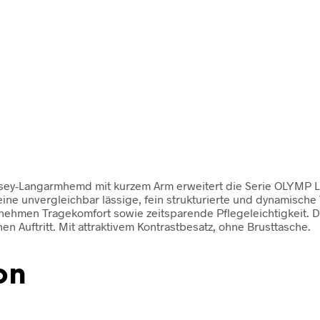
rsey-Langarmhemd mit kurzem Arm erweitert die Serie OLYMP Lu
e unvergleichbar lässige, fein strukturierte und dynamische Tex
nehmen Tragekomfort sowie zeitsparende Pflegeleichtigkeit. D
n Auftritt. Mit attraktivem Kontrastbesatz, ohne Brusttasche.
on