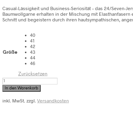
Casual-Lässigkeit und Business-Seriosität – das 24/Seven-Je
Baumwollgarne erhalten in der Mischung mit Elasthanfasern ein
Schnitt und begeistern durch ihren hautsympathischen, ange
40
41
42
43
Größe
44
46
Zurücksetzen
OLYMP
Luxor
In den Warenkorb
modern
fit
inkl. MwSt.
zzgl.
Versandkosten
Jersey
1/2
Arm
Hemd
24/Seven