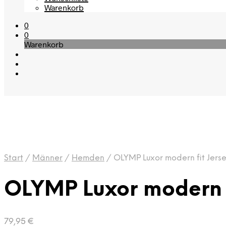
Warenkorb
0
0
Warenkorb
Start
/
Männer
/
Hemden
/
OLYMP Luxor modern fit Jer
OLYMP Luxor modern 
79,95
€