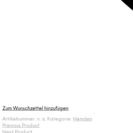
Zum Wunschzettel hinzufügen
Artikelnummer:
n. a.
Kategorie:
Hemden
Previous Product
Next Product