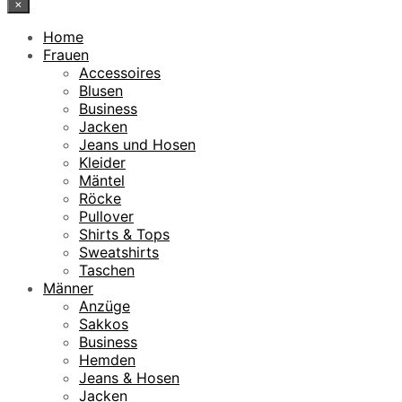
×
Home
Frauen
Accessoires
Blusen
Business
Jacken
Jeans und Hosen
Kleider
Mäntel
Röcke
Pullover
Shirts & Tops
Sweatshirts
Taschen
Männer
Anzüge
Sakkos
Business
Hemden
Jeans & Hosen
Jacken