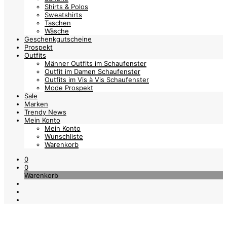
Shirts & Polos
Sweatshirts
Taschen
Wäsche
Geschenkgutscheine
Prospekt
Outfits
Männer Outfits im Schaufenster
Outfit im Damen Schaufenster
Outfits im Vis à Vis Schaufenster
Mode Prospekt
Sale
Marken
Trendy News
Mein Konto
Mein Konto
Wunschliste
Warenkorb
0
0
Warenkorb