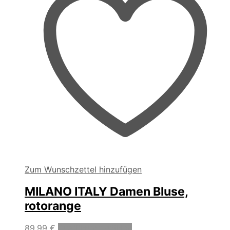
der
Produktseite
gewählt
werden
Zum Wunschzettel hinzufügen
MILANO ITALY Damen Bluse,
rotorange
Dieses
89,99
€
Ausführung wählen