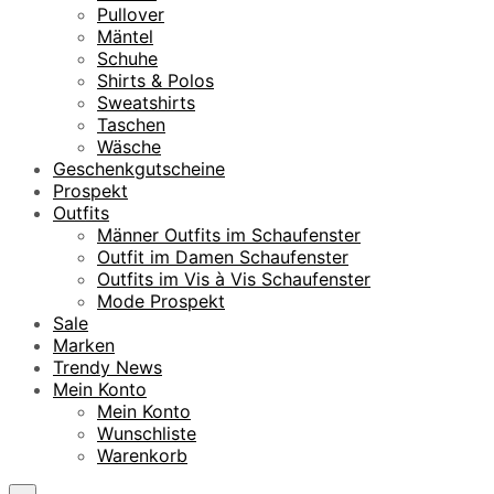
Pullover
Mäntel
Schuhe
Shirts & Polos
Sweatshirts
Taschen
Wäsche
Geschenkgutscheine
Prospekt
Outfits
Männer Outfits im Schaufenster
Outfit im Damen Schaufenster
Outfits im Vis à Vis Schaufenster
Mode Prospekt
Sale
Marken
Trendy News
Mein Konto
Mein Konto
Wunschliste
Warenkorb