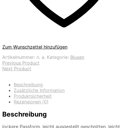
Zum Wunschzettel hinzufügen
Artikelnummer:
n. a.
Kategorie:
Blusen
Previous Product
Next Product
Beschreibung
Zusätzliche Information
Produktsicherheit
Rezensionen (0)
Beschreibung
lockere Passform, leicht ausgestellt geschnitten, leicht