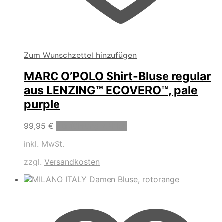
Zum Wunschzettel hinzufügen
MARC O’POLO Shirt-Bluse regular
aus LENZING™ ECOVERO™, pale
purple
Dieses
99,95
€
Ausführung wählen
Produkt
inkl. MwSt.
weist
mehrere
zzgl.
Versandkosten
Varianten
auf.
Die
Optionen
können
auf