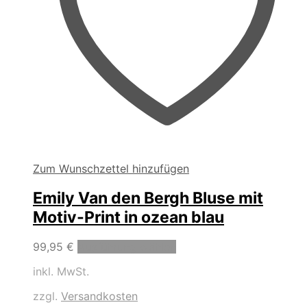
Zum Wunschzettel hinzufügen
Emily Van den Bergh Bluse mit
Motiv-Print in ozean blau
Dieses
99,95
€
Ausführung wählen
Produkt
inkl. MwSt.
weist
mehrere
zzgl.
Versandkosten
Varianten