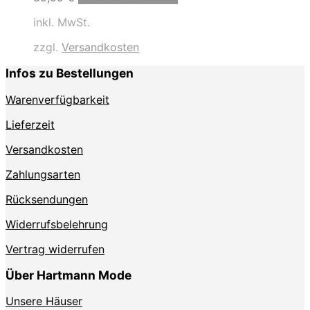
Produkt
inkl. MwSt.
weist
mehrere
zzgl.
Versandkosten
Varianten
auf.
Infos zu Bestellungen
Die
Optionen
Warenverfügbarkeit
können
auf
Lieferzeit
der
Produktseite
Versandkosten
gewählt
Zahlungsarten
werden
Rücksendungen
Widerrufsbelehrung
Vertrag widerrufen
Über Hartmann Mode
Unsere Häuser