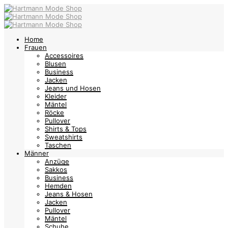
Home
Frauen
Accessoires
Blusen
Business
Jacken
Jeans und Hosen
Kleider
Mäntel
Röcke
Pullover
Shirts & Tops
Sweatshirts
Taschen
Männer
Anzüge
Sakkos
Business
Hemden
Jeans & Hosen
Jacken
Pullover
Mäntel
Schuhe