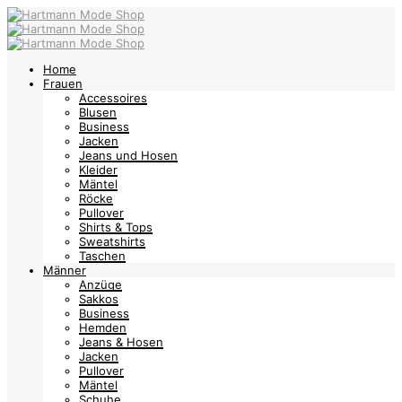
Home
Frauen
Accessoires
Blusen
Business
Jacken
Jeans und Hosen
Kleider
Mäntel
Röcke
Pullover
Shirts & Tops
Sweatshirts
Taschen
Männer
Anzüge
Sakkos
Business
Hemden
Jeans & Hosen
Jacken
Pullover
Mäntel
Schuhe