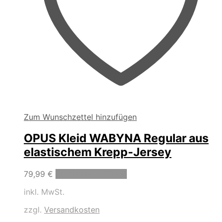
Zum Wunschzettel hinzufügen
OPUS Kleid WABYNA Regular aus
elastischem Krepp-Jersey
Dieses
79,99
€
Ausführung wählen
Produkt
inkl. MwSt.
weist
mehrere
zzgl.
Versandkosten
Varianten