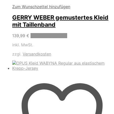
Zum Wunschzettel hinzufügen
GERRY WEBER gemustertes Kleid
mit Taillenband
Dieses
139,99
€
Ausführung wählen
Produkt
inkl. MwSt.
weist
mehrere
zzgl.
Versandkosten
Varianten
auf.
Die
Optionen
können
auf
der
Produktseite
gewählt
werden