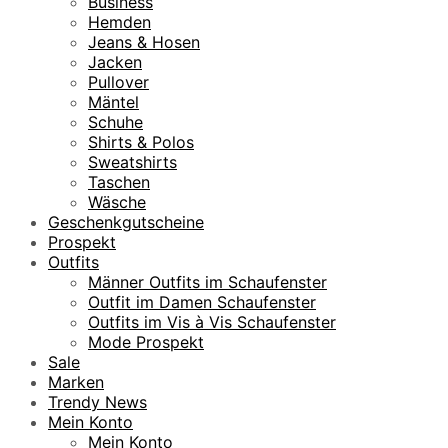
Business
Hemden
Jeans & Hosen
Jacken
Pullover
Mäntel
Schuhe
Shirts & Polos
Sweatshirts
Taschen
Wäsche
Geschenkgutscheine
Prospekt
Outfits
Männer Outfits im Schaufenster
Outfit im Damen Schaufenster
Outfits im Vis à Vis Schaufenster
Mode Prospekt
Sale
Marken
Trendy News
Mein Konto
Mein Konto