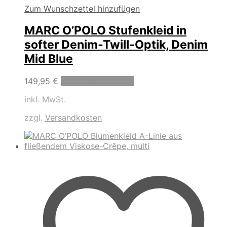
Zum Wunschzettel hinzufügen
MARC O’POLO Stufenkleid in
softer Denim-Twill-Optik, Denim
Mid Blue
Dieses
149,95
€
Ausführung wählen
Produkt
inkl. MwSt.
weist
mehrere
zzgl.
Versandkosten
Varianten
auf.
Die
Optionen
können
auf
der
Produktseite
gewählt
werden