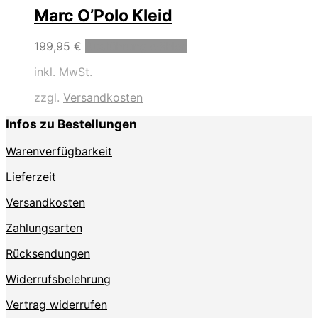
Marc O’Polo Kleid
Dieses
199,95
€
Ausführung wählen
Produkt
inkl. MwSt.
weist
mehrere
zzgl.
Versandkosten
Varianten
auf.
Infos zu Bestellungen
Die
Optionen
Warenverfügbarkeit
können
auf
Lieferzeit
der
Produktseite
Versandkosten
gewählt
Zahlungsarten
werden
Rücksendungen
Widerrufsbelehrung
Vertrag widerrufen