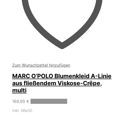
Zum Wunschzettel hinzufügen
MARC O’POLO Blumenkleid A-Linie
aus fließendem Viskose-Crêpe,
multi
Dieses
169,95
€
Ausführung wählen
Produkt
inkl. MwSt.
weist