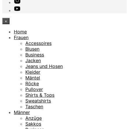
×
Home
Frauen
Accessoires
Blusen
Business
Jacken
Jeans und Hosen
Kleider
Mäntel
Röcke
Pullover
Shirts & Tops
Sweatshirts
Taschen
Männer
Anzüge
Sakkos