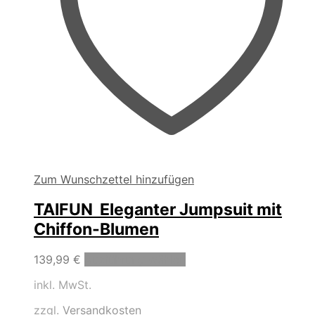
Zum Wunschzettel hinzufügen
TAIFUN Eleganter Jumpsuit mit
Chiffon-Blumen
Dieses
139,99
€
Ausführung wählen
Produkt
inkl. MwSt.
weist
mehrere
zzgl.
Versandkosten