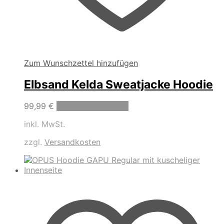
Zum Wunschzettel hinzufügen
Elbsand Kelda Sweatjacke Hoodie
Dieses
99,99
€
Ausführung wählen
Produkt
inkl. MwSt.
weist
mehrere
zzgl.
Versandkosten
Varianten
auf.
Die
Optionen
können
auf
der
Produktseite