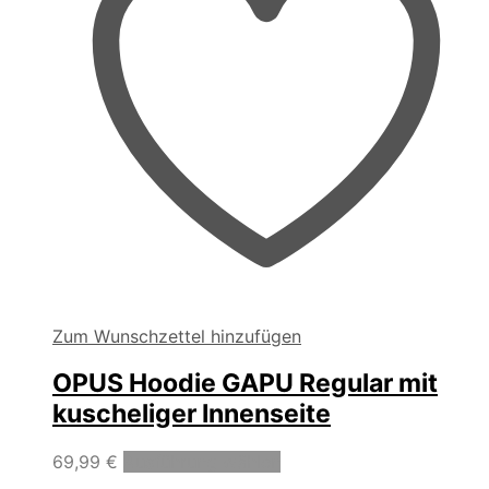
gewählt
werden
Zum Wunschzettel hinzufügen
OPUS Hoodie GAPU Regular mit
kuscheliger Innenseite
Dieses
69,99
€
Ausführung wählen
Produkt