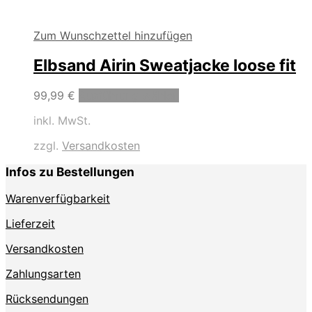
Zum Wunschzettel hinzufügen
Elbsand Airin Sweatjacke loose fit
Dieses
99,99
€
Ausführung wählen
Produkt
inkl. MwSt.
weist
mehrere
zzgl.
Versandkosten
Varianten
auf.
Infos zu Bestellungen
Die
Optionen
Warenverfügbarkeit
können
auf
Lieferzeit
der
Produktseite
Versandkosten
gewählt
Zahlungsarten
werden
Rücksendungen