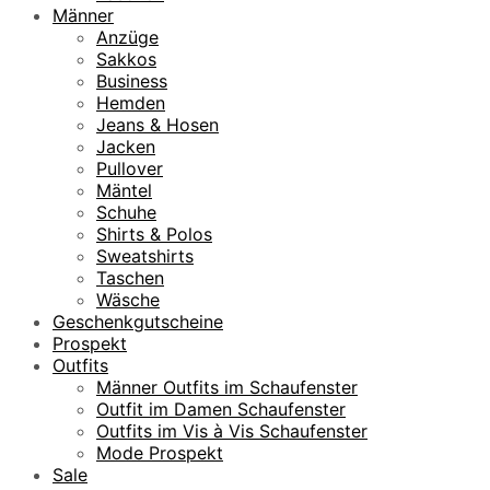
Männer
Anzüge
Sakkos
Business
Hemden
Jeans & Hosen
Jacken
Pullover
Mäntel
Schuhe
Shirts & Polos
Sweatshirts
Taschen
Wäsche
Geschenkgutscheine
Prospekt
Outfits
Männer Outfits im Schaufenster
Outfit im Damen Schaufenster
Outfits im Vis à Vis Schaufenster
Mode Prospekt
Sale