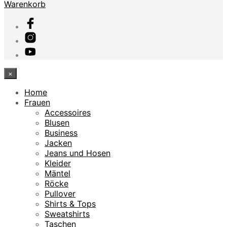
Warenkorb
×
Home
Frauen
Accessoires
Blusen
Business
Jacken
Jeans und Hosen
Kleider
Mäntel
Röcke
Pullover
Shirts & Tops
Sweatshirts
Taschen