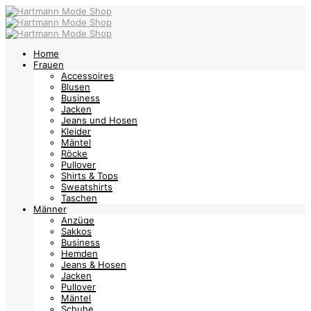
Home
Frauen
Accessoires
Blusen
Business
Jacken
Jeans und Hosen
Kleider
Mäntel
Röcke
Pullover
Shirts & Tops
Sweatshirts
Taschen
Männer
Anzüge
Sakkos
Business
Hemden
Jeans & Hosen
Jacken
Pullover
Mäntel
Schuhe