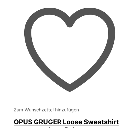
auf
der
Produktseite
gewählt
werden
Zum Wunschzettel hinzufügen
OPUS GRUGER Loose Sweatshirt