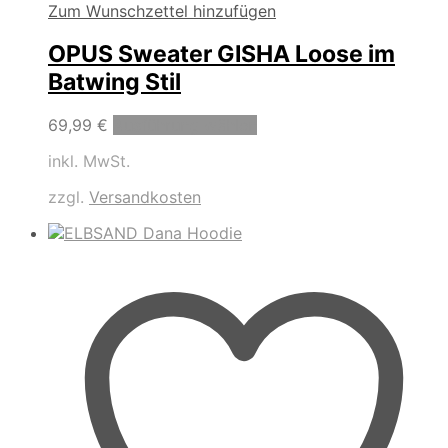
Zum Wunschzettel hinzufügen
OPUS Sweater GISHA Loose im
Batwing Stil
Dieses
69,99
€
Ausführung wählen
Produkt
inkl. MwSt.
weist
mehrere
zzgl.
Versandkosten
Varianten
auf.
Die
Optionen
können
auf
der
Produktseite
gewählt
werden