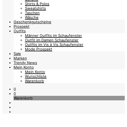
Shirts & Polos
Sweatshirts
Taschen
Wäsche
Geschenkgutscheine
Prospekt
Outfits
Männer Outfits im Schaufenster
Outfit im Damen Schaufenster
Outfits im Vis à Vis Schaufenster
Mode Prospekt
Sale
Marken
Trendy News
Mein Konto
Mein Konto
Wunschliste
Warenkorb
0
0
Warenkorb