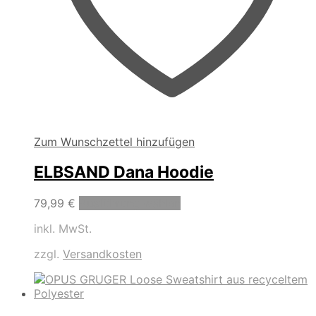
Zum Wunschzettel hinzufügen
ELBSAND Dana Hoodie
Dieses
79,99
€
Ausführung wählen
Produkt
inkl. MwSt.
weist
mehrere
zzgl.
Versandkosten
Varianten
auf.
Die
Optionen
können