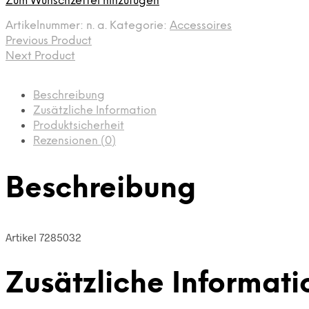
Zum Wunschzettel hinzufügen
Artikelnummer:
n. a.
Kategorie:
Accessoires
Previous Product
Next Product
Beschreibung
Zusätzliche Information
Produktsicherheit
Rezensionen (0)
Beschreibung
Artikel 7285032
Zusätzliche Informati