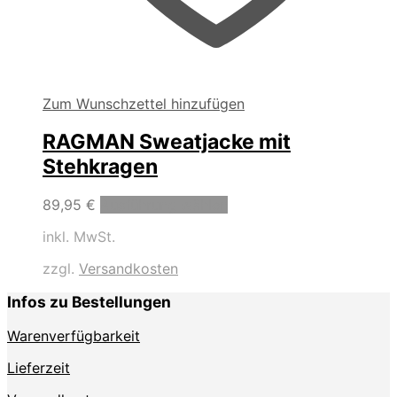
Zum Wunschzettel hinzufügen
RAGMAN Sweatjacke mit
Stehkragen
Dieses
89,95
€
Ausführung wählen
Produkt
inkl. MwSt.
weist
mehrere
zzgl.
Versandkosten
Varianten
auf.
Infos zu Bestellungen
Die
Optionen
Warenverfügbarkeit
können
auf
Lieferzeit
der