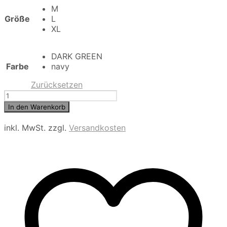
M
Größe
L
XL
DARK GREEN
Farbe
navy
Zurücksetzen
Scotch
&
In den Warenkorb
Soda
Sweatshirt
inkl. MwSt.
zzgl.
Versandkosten
Menge