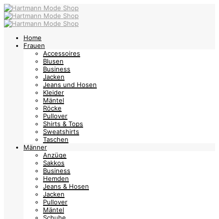
Home
Frauen
Accessoires
Blusen
Business
Jacken
Jeans und Hosen
Kleider
Mäntel
Röcke
Pullover
Shirts & Tops
Sweatshirts
Taschen
Männer
Anzüge
Sakkos
Business
Hemden
Jeans & Hosen
Jacken
Pullover
Mäntel
Schuhe