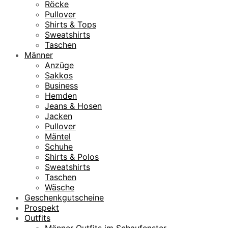
Röcke
Pullover
Shirts & Tops
Sweatshirts
Taschen
Männer
Anzüge
Sakkos
Business
Hemden
Jeans & Hosen
Jacken
Pullover
Mäntel
Schuhe
Shirts & Polos
Sweatshirts
Taschen
Wäsche
Geschenkgutscheine
Prospekt
Outfits
Männer Outfits im Schaufenster