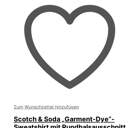
auf
der
Produktseite
gewählt
werden
Zum Wunschzettel hinzufügen
Scotch & Soda „Garment-Dye“-
Sweatshirt mit Rundhalsausschnitt