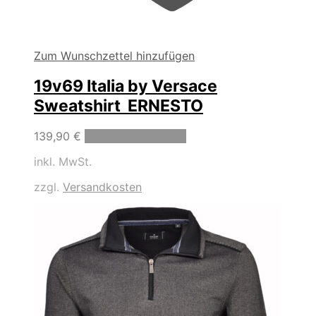
Zum Wunschzettel hinzufügen
19v69 Italia by Versace
Sweatshirt ERNESTO
Dieses
139,90
€
Ausführung wählen
Produkt
inkl. MwSt.
weist
mehrere
zzgl.
Versandkosten
Varianten
auf.
Die
Optionen
können
auf
der
Produktseite
gewählt