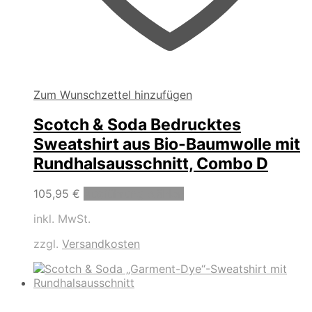
Zum Wunschzettel hinzufügen
Scotch & Soda Bedrucktes
Sweatshirt aus Bio-Baumwolle mit
Rundhalsausschnitt, Combo D
Dieses
105,95
€
Ausführung wählen
Produkt
inkl. MwSt.
weist
mehrere
zzgl.
Versandkosten
Varianten
auf.
Die
Optionen
können