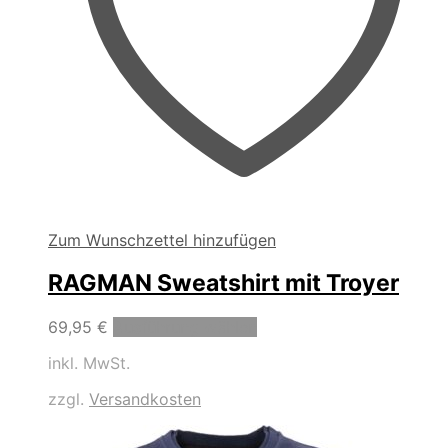
Zum Wunschzettel hinzufügen
RAGMAN Sweatshirt mit Troyer
Dieses
69,95
€
Ausführung wählen
Produkt
inkl. MwSt.
weist
mehrere
zzgl.
Versandkosten
Varianten
auf.
Die