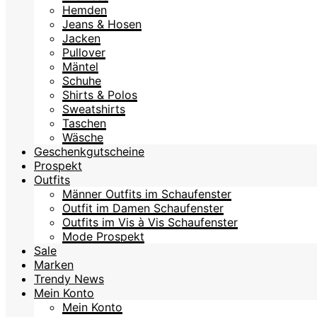
Hemden
Jeans & Hosen
Jacken
Pullover
Mäntel
Schuhe
Shirts & Polos
Sweatshirts
Taschen
Wäsche
Geschenkgutscheine
Prospekt
Outfits
Männer Outfits im Schaufenster
Outfit im Damen Schaufenster
Outfits im Vis à Vis Schaufenster
Mode Prospekt
Sale
Marken
Trendy News
Mein Konto
Mein Konto