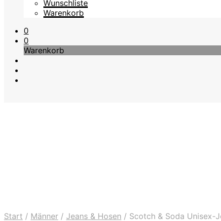
Wunschliste
Warenkorb
0
0
Warenkorb
Start
/
Männer
/
Jeans & Hosen
/
Scotch & Soda Unisex-J