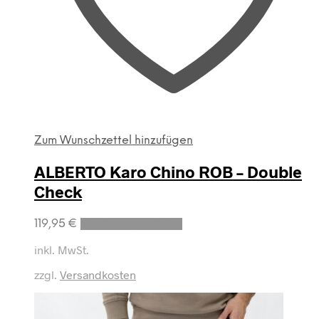
Zum Wunschzettel hinzufügen
ALBERTO Karo Chino ROB – Double
Check
Dieses
119,95
€
Ausführung wählen
Produkt
weist
inkl. MwSt.
mehrere
zzgl.
Versandkosten
Varianten
auf.
Die
Optionen