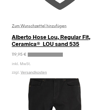
Zum Wunschzettel hinzufügen
Alberto Hose Lou, Regular Fit,
Ceramica® LOU sand 535
Dieses
119,95
€
Ausführung wählen
Produkt
weist
inkl. MwSt.
mehrere
zzgl.
Versandkosten
Varianten
auf.
Die
Optionen
können
auf
der
Produktseite
gewählt