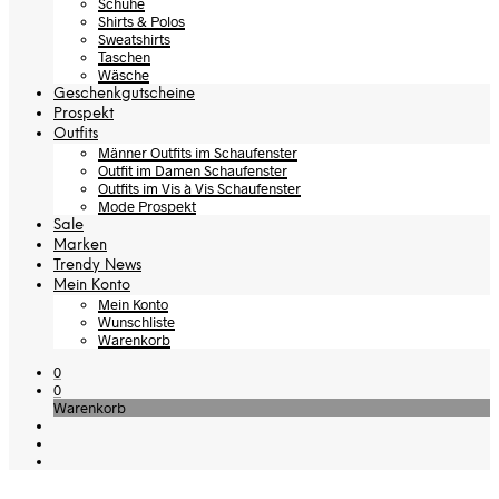
Schuhe
Shirts & Polos
Sweatshirts
Taschen
Wäsche
Geschenkgutscheine
Prospekt
Outfits
Männer Outfits im Schaufenster
Outfit im Damen Schaufenster
Outfits im Vis à Vis Schaufenster
Mode Prospekt
Sale
Marken
Trendy News
Mein Konto
Mein Konto
Wunschliste
Warenkorb
0
0
Warenkorb