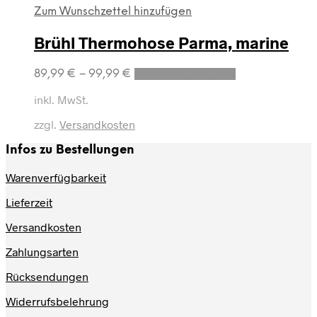
Zum Wunschzettel hinzufügen
Brühl Thermohose Parma, marine
Dieses
89,99
€
–
99,99
€
Ausführung wählen
Produkt
weist
inkl. MwSt.
mehrere
zzgl.
Versandkosten
Varianten
auf.
Infos zu Bestellungen
Die
Optionen
Warenverfügbarkeit
können
auf
Lieferzeit
der
Produktseite
Versandkosten
gewählt
werden
Zahlungsarten
Rücksendungen
Widerrufsbelehrung