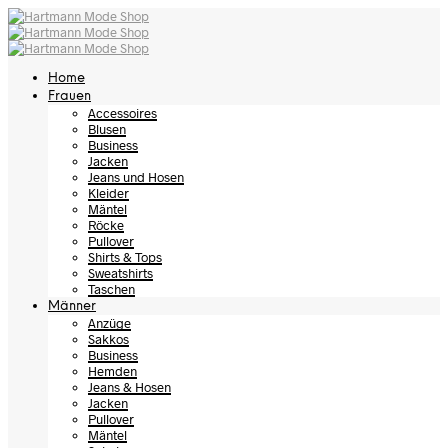
Home
Frauen
Accessoires
Blusen
Business
Jacken
Jeans und Hosen
Kleider
Mäntel
Röcke
Pullover
Shirts & Tops
Sweatshirts
Taschen
Männer
Anzüge
Sakkos
Business
Hemden
Jeans & Hosen
Jacken
Pullover
Mäntel