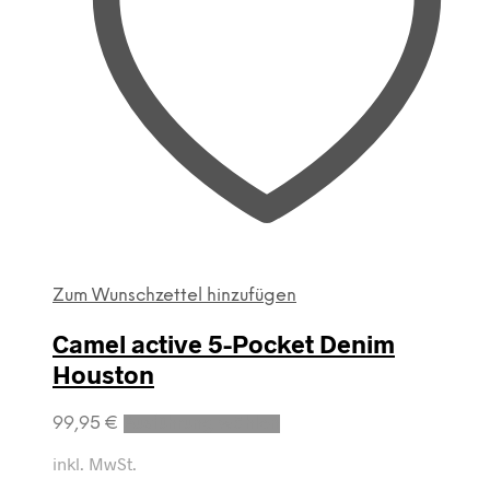
Zum Wunschzettel hinzufügen
Camel active 5-Pocket Denim
Houston
Dieses
99,95
€
Ausführung wählen
Produkt
weist
inkl. MwSt.
mehrere