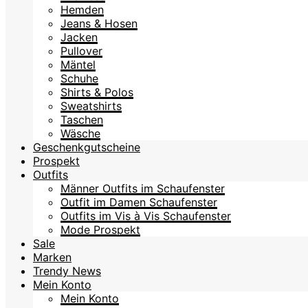
Hemden
Jeans & Hosen
Jacken
Pullover
Mäntel
Schuhe
Shirts & Polos
Sweatshirts
Taschen
Wäsche
Geschenkgutscheine
Prospekt
Outfits
Männer Outfits im Schaufenster
Outfit im Damen Schaufenster
Outfits im Vis à Vis Schaufenster
Mode Prospekt
Sale
Marken
Trendy News
Mein Konto
Mein Konto