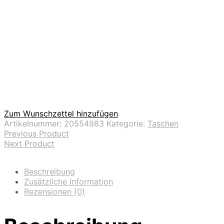
Zum Wunschzettel hinzufügen
Artikelnummer:
20554983
Kategorie:
Taschen
Previous Product
Next Product
Beschreibung
Zusätzliche Information
Rezensionen (0)