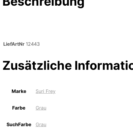
Beschreibung
LiefArtNr
12443
Zusätzliche Informati
Marke
Suri Frey
Farbe
Grau
SuchFarbe
Grau