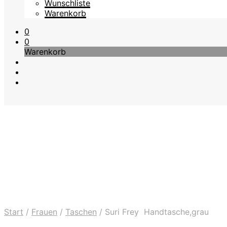
Wunschliste
Warenkorb
0
0
Warenkorb
Start
/
Frauen
/
Taschen
/
Suri Frey Handtasche,grau