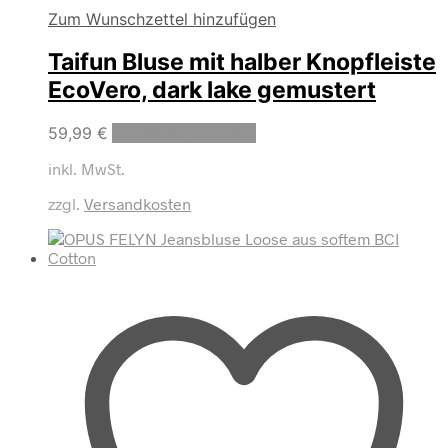
Zum Wunschzettel hinzufügen
Taifun Bluse mit halber Knopfleiste
EcoVero, dark lake gemustert
Dieses
59,99
€
Ausführung wählen
Produkt
inkl. MwSt.
weist
mehrere
zzgl.
Versandkosten
Varianten
auf.
Die
Optionen
können
auf
der
Produktseite
gewählt
werden