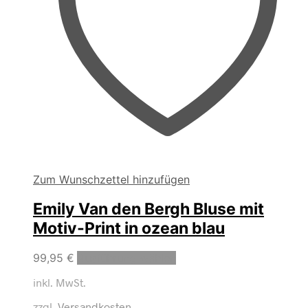
Zum Wunschzettel hinzufügen
Emily Van den Bergh Bluse mit
Motiv-Print in ozean blau
Dieses
99,95
€
Ausführung wählen
Produkt
inkl. MwSt.
weist
mehrere
zzgl.
Versandkosten