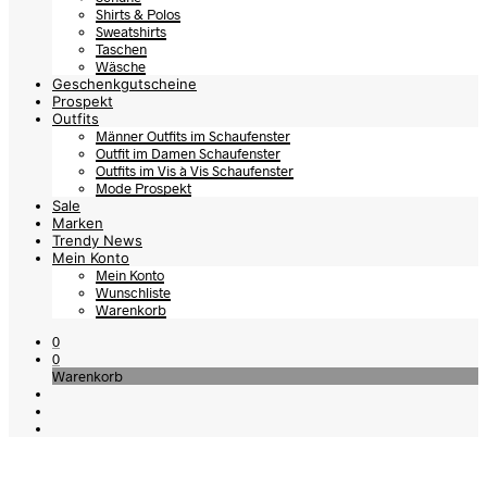
Shirts & Polos
Sweatshirts
Taschen
Wäsche
Geschenkgutscheine
Prospekt
Outfits
Männer Outfits im Schaufenster
Outfit im Damen Schaufenster
Outfits im Vis à Vis Schaufenster
Mode Prospekt
Sale
Marken
Trendy News
Mein Konto
Mein Konto
Wunschliste
Warenkorb
0
0
Warenkorb