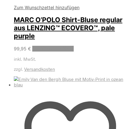
Zum Wunschzettel hinzufügen
MARC O’POLO Shirt-Bluse regular
aus LENZING™ ECOVERO™, pale
purple
Dieses
99,95
€
Ausführung wählen
Produkt
inkl. MwSt.
weist
mehrere
zzgl.
Versandkosten
Varianten
auf.
Die
Optionen
können
auf
der
Produktseite
gewählt
werden