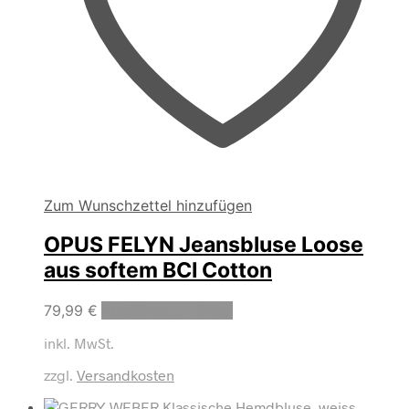
Zum Wunschzettel hinzufügen
OPUS FELYN Jeansbluse Loose
aus softem BCI Cotton
Dieses
79,99
€
Ausführung wählen
Produkt
inkl. MwSt.
weist
mehrere
zzgl.
Versandkosten
Varianten
auf.