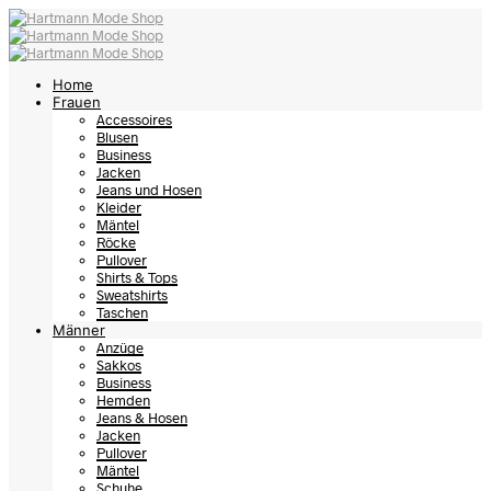
Home
Frauen
Accessoires
Blusen
Business
Jacken
Jeans und Hosen
Kleider
Mäntel
Röcke
Pullover
Shirts & Tops
Sweatshirts
Taschen
Männer
Anzüge
Sakkos
Business
Hemden
Jeans & Hosen
Jacken
Pullover
Mäntel
Schuhe