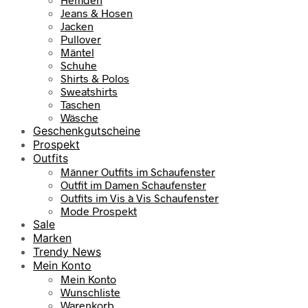
Jeans & Hosen
Jacken
Pullover
Mäntel
Schuhe
Shirts & Polos
Sweatshirts
Taschen
Wäsche
Geschenkgutscheine
Prospekt
Outfits
Männer Outfits im Schaufenster
Outfit im Damen Schaufenster
Outfits im Vis à Vis Schaufenster
Mode Prospekt
Sale
Marken
Trendy News
Mein Konto
Mein Konto
Wunschliste
Warenkorb