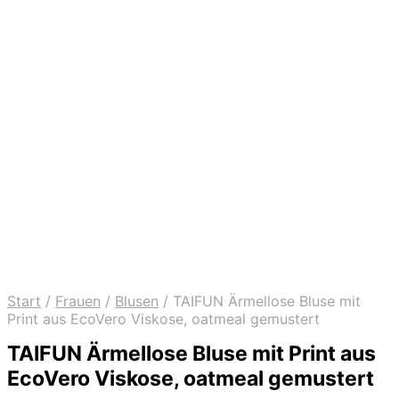
Start
/
Frauen
/
Blusen
/
TAIFUN Ärmellose Bluse mit
Print aus EcoVero Viskose, oatmeal gemustert
TAIFUN Ärmellose Bluse mit Print aus
EcoVero Viskose, oatmeal gemustert