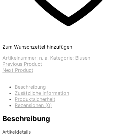
Zum Wunschzettel hinzufügen
Artikelnummer:
n. a.
Kategorie:
Blusen
Previous Product
Next Product
Beschreibung
Zusätzliche Information
Produktsicherheit
Rezensionen (0)
Beschreibung
Artikeldetails