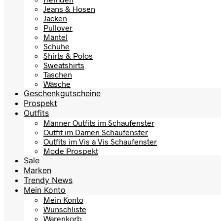
Jeans & Hosen
Jacken
Pullover
Mäntel
Schuhe
Shirts & Polos
Sweatshirts
Taschen
Wäsche
Geschenkgutscheine
Prospekt
Outfits
Männer Outfits im Schaufenster
Outfit im Damen Schaufenster
Outfits im Vis à Vis Schaufenster
Mode Prospekt
Sale
Marken
Trendy News
Mein Konto
Mein Konto
Wunschliste
Warenkorb