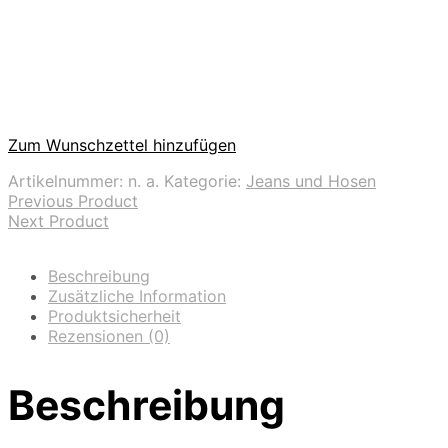
Zum Wunschzettel hinzufügen
Artikelnummer:
n. a.
Kategorie:
Jeans und Hosen
Previous Product
Next Product
Beschreibung
Zusätzliche Information
Produktsicherheit
Rezensionen (0)
Beschreibung