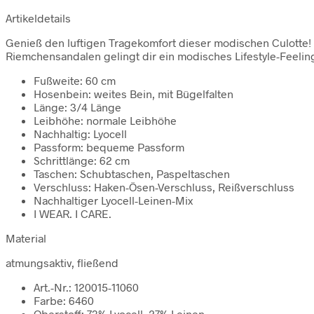
Artikeldetails
Genieß den luftigen Tragekomfort dieser modischen Culotte! 
Riemchensandalen gelingt dir ein modisches Lifestyle-Feelin
Fußweite: 60 cm
Hosenbein: weites Bein, mit Bügelfalten
Länge: 3/4 Länge
Leibhöhe: normale Leibhöhe
Nachhaltig: Lyocell
Passform: bequeme Passform
Schrittlänge: 62 cm
Taschen: Schubtaschen, Paspeltaschen
Verschluss: Haken-Ösen-Verschluss, Reißverschluss
Nachhaltiger Lyocell-Leinen-Mix
I WEAR. I CARE.
Material
atmungsaktiv, fließend
Art.-Nr.: 120015-11060
Farbe: 6460
Oberstoff: 73% Lyocell, 27% Leinen