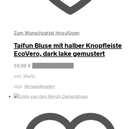
Zum Wunschzettel hinzufügen
Taifun Bluse mit halber Knopfleiste
EcoVero, dark lake gemustert
Dieses
59,99
€
Ausführung wählen
Produkt
inkl. MwSt.
weist
mehrere
zzgl.
Versandkosten
Varianten
auf.
Die
Optionen
können
auf
der
Produktseite