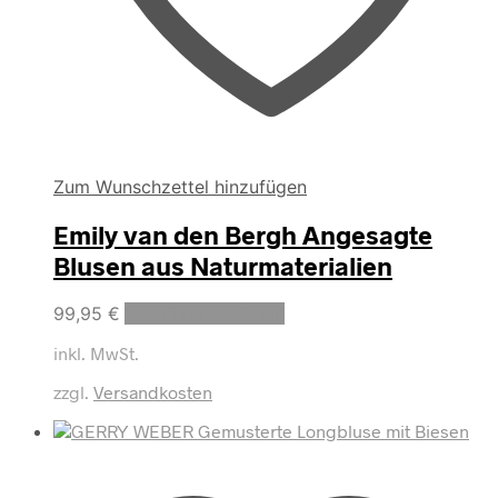
Zum Wunschzettel hinzufügen
Emily van den Bergh Angesagte
Blusen aus Naturmaterialien
Dieses
99,95
€
Ausführung wählen
Produkt
inkl. MwSt.
weist
mehrere
zzgl.
Versandkosten
Varianten
auf.
Die
Optionen
können