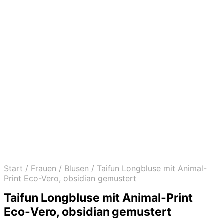
Start
/
Frauen
/
Blusen
/
Taifun Longbluse mit Animal-
Print Eco-Vero, obsidian gemustert
Taifun Longbluse mit Animal-Print
Eco-Vero, obsidian gemustert