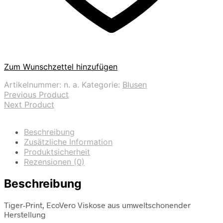
Zum Wunschzettel hinzufügen
Artikelnummer:
n. a.
Kategorie:
Blusen
Previous Product
Next Product
Beschreibung
Zusätzliche Information
Produktsicherheit
Rezensionen (0)
Beschreibung
Tiger-Print, EcoVero Viskose aus umweltschonender
Herstellung