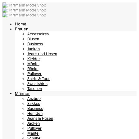
Home
Frauen
Accessoires
Blusen
Business
Jacken
Jeans und Hosen
Kleider
Mäntel
Röcke
Pullover
Shirts & Tops
Sweatshirts
Taschen
Männer
Anzüge
Sakkos
Business
Hemden
Jeans & Hosen
Jacken
Pullover
Mäntel
Schuhe