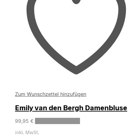
gewählt
werden
Zum Wunschzettel hinzufügen
Emily van den Bergh Damenbluse
Dieses
99,95
€
Ausführung wählen
Produkt
inkl. MwSt.
weist
mehrere