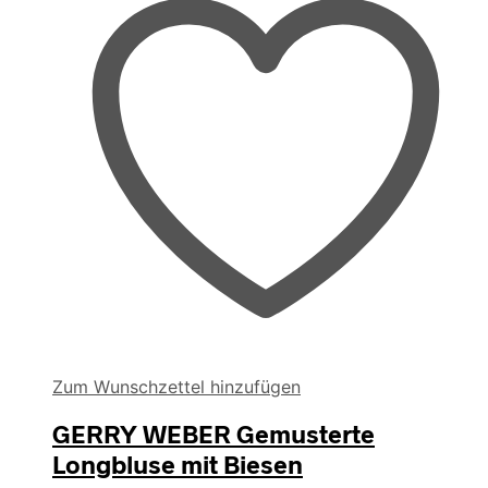
auf
der
Produktseite
gewählt
werden
Zum Wunschzettel hinzufügen
GERRY WEBER Gemusterte
Longbluse mit Biesen