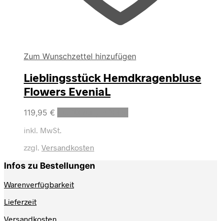
Zum Wunschzettel hinzufügen
Lieblingsstück Hemdkragenbluse
Flowers EveniaL
Dieses
119,95
€
Ausführung wählen
Produkt
inkl. MwSt.
weist
mehrere
zzgl.
Versandkosten
Varianten
auf.
Infos zu Bestellungen
Die
Optionen
Warenverfügbarkeit
können
auf
Lieferzeit
der
Produktseite
Versandkosten