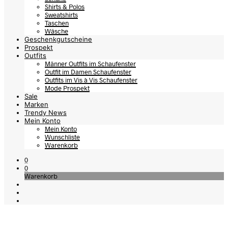
Shirts & Polos
Sweatshirts
Taschen
Wäsche
Geschenkgutscheine
Prospekt
Outfits
Männer Outfits im Schaufenster
Outfit im Damen Schaufenster
Outfits im Vis à Vis Schaufenster
Mode Prospekt
Sale
Marken
Trendy News
Mein Konto
Mein Konto
Wunschliste
Warenkorb
0
0
Warenkorb