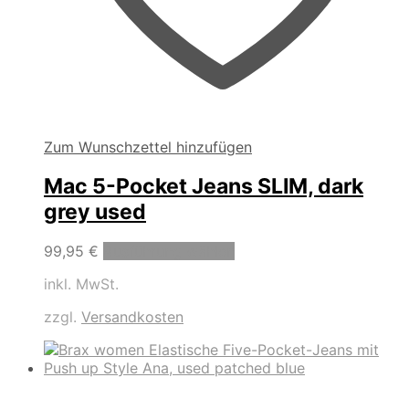
Zum Wunschzettel hinzufügen
Mac 5-Pocket Jeans SLIM, dark
grey used
Dieses
99,95
€
Ausführung wählen
Produkt
inkl. MwSt.
weist
mehrere
zzgl.
Versandkosten
Varianten
auf.
Die
Optionen
können