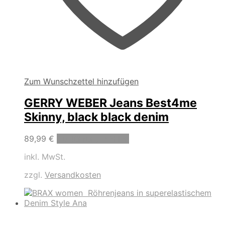
Zum Wunschzettel hinzufügen
GERRY WEBER Jeans Best4me
Skinny, black black denim
Dieses
89,99
€
Ausführung wählen
Produkt
inkl. MwSt.
weist
mehrere
zzgl.
Versandkosten
Varianten
auf.
Die
Optionen
können