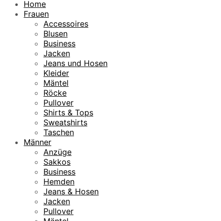
Home
Frauen
Accessoires
Blusen
Business
Jacken
Jeans und Hosen
Kleider
Mäntel
Röcke
Pullover
Shirts & Tops
Sweatshirts
Taschen
Männer
Anzüge
Sakkos
Business
Hemden
Jeans & Hosen
Jacken
Pullover
Mäntel