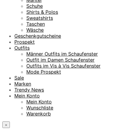
Schuhe
Shirts & Polos
Sweatshirts
Taschen
Wäsche
Geschenkgutscheine
Prospekt
Outfits
Männer Outfits im Schaufenster
Outfit im Damen Schaufenster
Outfits im Vis à Vis Schaufenster
Mode Prospekt
Sale
Marken
Trendy News
Mein Konto
Mein Konto
Wunschliste
Warenkorb
×