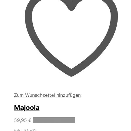
Produktseite
gewählt
werden
Zum Wunschzettel hinzufügen
Majoola
Dieses
59,95
€
Ausführung wählen
Produkt
inkl. MwSt.