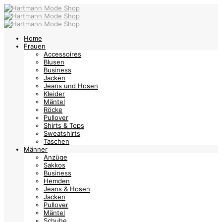
Home
Frauen
Accessoires
Blusen
Business
Jacken
Jeans und Hosen
Kleider
Mäntel
Röcke
Pullover
Shirts & Tops
Sweatshirts
Taschen
Männer
Anzüge
Sakkos
Business
Hemden
Jeans & Hosen
Jacken
Pullover
Mäntel
Schuhe