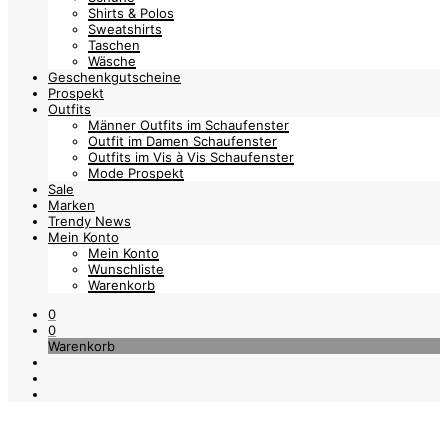
Shirts & Polos
Sweatshirts
Taschen
Wäsche
Geschenkgutscheine
Prospekt
Outfits
Männer Outfits im Schaufenster
Outfit im Damen Schaufenster
Outfits im Vis à Vis Schaufenster
Mode Prospekt
Sale
Marken
Trendy News
Mein Konto
Mein Konto
Wunschliste
Warenkorb
0
0
Warenkorb