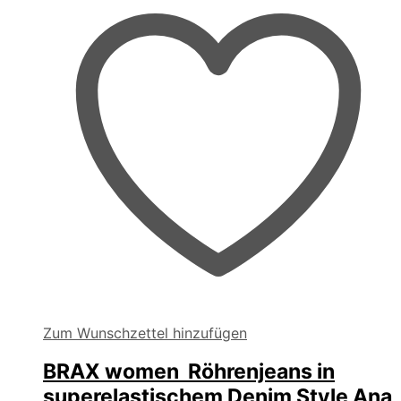
auf
der
Produktseite
gewählt
werden
Zum Wunschzettel hinzufügen
BRAX women Röhrenjeans in
superelastischem Denim Style Ana