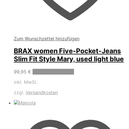
Zum Wunschzettel hinzufügen
BRAX women Five-Pocket-Jeans
Slim Fit Style Mary, used light blue
Dieses
99,95
€
Ausführung wählen
Produkt
inkl. MwSt.
weist
mehrere
zzgl.
Versandkosten
Varianten
auf.
Die
Optionen
können
auf
der