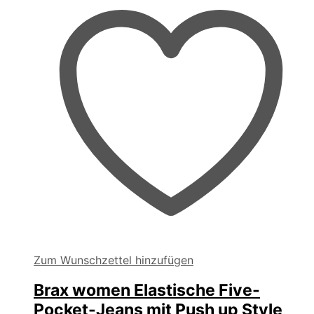
auf
der
Produktseite
gewählt
werden
Zum Wunschzettel hinzufügen
Brax women Elastische Five-
Pocket-Jeans mit Push up Style