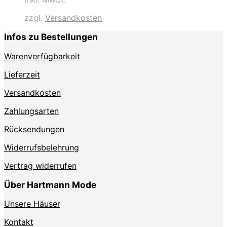
weist
mehrere
zzgl.
Versandkosten
Varianten
auf.
Infos zu Bestellungen
Die
Optionen
Warenverfügbarkeit
können
auf
Lieferzeit
der
Produktseite
Versandkosten
gewählt
Zahlungsarten
werden
Rücksendungen
Widerrufsbelehrung
Vertrag widerrufen
Über Hartmann Mode
Unsere Häuser
Kontakt