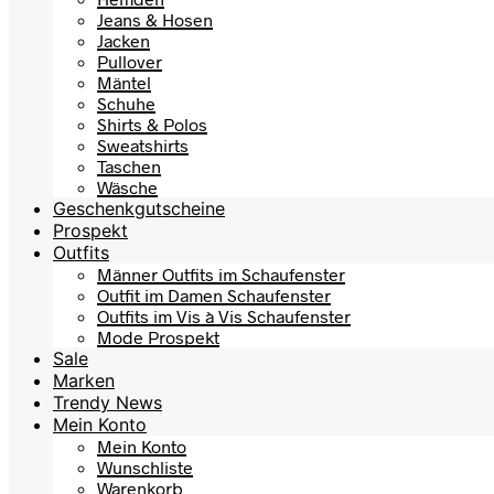
Jeans & Hosen
Jacken
Pullover
Mäntel
Schuhe
Shirts & Polos
Sweatshirts
Taschen
Wäsche
Geschenkgutscheine
Prospekt
Outfits
Männer Outfits im Schaufenster
Outfit im Damen Schaufenster
Outfits im Vis à Vis Schaufenster
Mode Prospekt
Sale
Marken
Trendy News
Mein Konto
Mein Konto
Wunschliste
Warenkorb