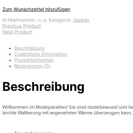
Zum Wunschzettel hinzufügen
Artikelnummer:
n. a.
Kategorie:
Jacken
Previous Product
Next Product
Beschreibung
Zusätzliche Information
Produktsicherheit
Rezensionen (0)
Beschreibung
Willkommen im Modeparadies! Sie sind modebewusst und lieben
leichte Wattierung mit angenehmer Wärme überzeugen kann. 