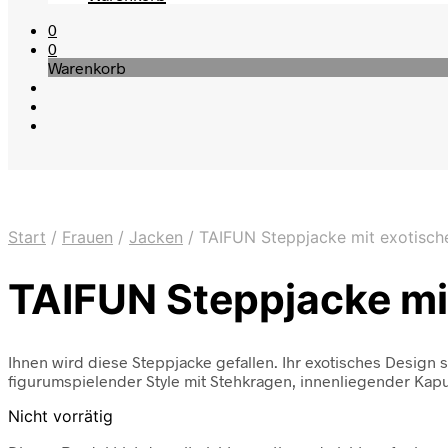
0
0
Warenkorb
Start
/
Frauen
/
Jacken
/
TAIFUN Steppjacke mit exotisch
TAIFUN Steppjacke mi
Ihnen wird diese Steppjacke gefallen. Ihr exotisches Design 
figurumspielender Style mit Stehkragen, innenliegender Ka
Nicht vorrätig