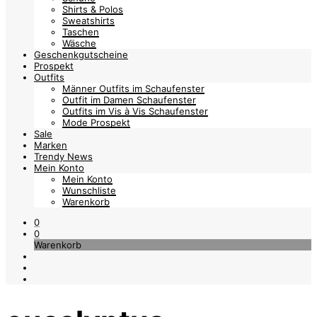
Shirts & Polos
Sweatshirts
Taschen
Wäsche
Geschenkgutscheine
Prospekt
Outfits
Männer Outfits im Schaufenster
Outfit im Damen Schaufenster
Outfits im Vis à Vis Schaufenster
Mode Prospekt
Sale
Marken
Trendy News
Mein Konto
Mein Konto
Wunschliste
Warenkorb
0
0
Warenkorb