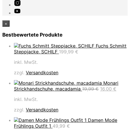
×
Bestbewertete Produkte
Fuchs Schmitt
Steppjacke, SCHILF
199,99
€
inkl. MwSt.
zzgl.
Versandkosten
Monari
Ursprüngliche
Aktuel
Strickhandschuhe, macadamia
19,99
€
16,00
€
Preis
Preis
inkl. MwSt.
war:
ist:
19,99 €
16,00 
zzgl.
Versandkosten
Damen Mode
Frühlings Outfit 1
49,99
€