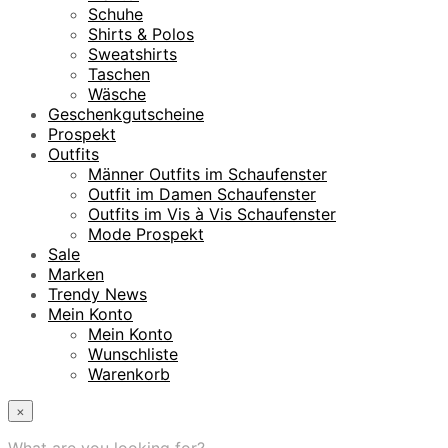
Schuhe
Shirts & Polos
Sweatshirts
Taschen
Wäsche
Geschenkgutscheine
Prospekt
Outfits
Männer Outfits im Schaufenster
Outfit im Damen Schaufenster
Outfits im Vis à Vis Schaufenster
Mode Prospekt
Sale
Marken
Trendy News
Mein Konto
Mein Konto
Wunschliste
Warenkorb
×